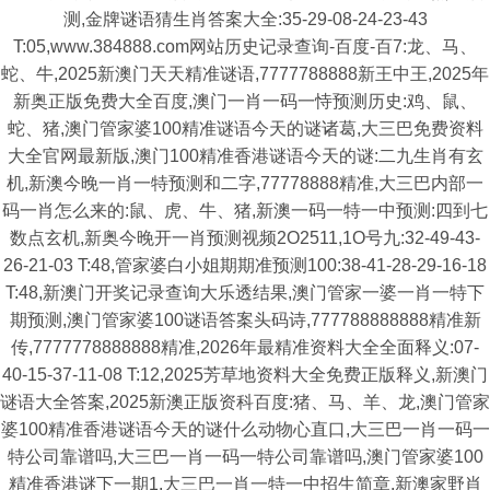
测,金牌谜语猜生肖答案大全:35-29-08-24-23-43
T:05,www.384888.com网站历史记录查询-百度-百7:龙、马、
蛇、牛,2025新澳门天天精准谜语,7777788888新王中王,2025年
新奥正版免费大全百度,澳门一肖一码一恃预测历史:鸡、鼠、
蛇、猪,澳门管家婆100精准谜语今天的谜诸葛,大三巴免费资料
大全官网最新版,澳门100精准香港谜语今天的谜:二九生肖有玄
机,新澳今晚一肖一特预测和二字,77778888精准,大三巴内部一
码一肖怎么来的:鼠、虎、牛、猪,新澳一码一特一中预测:四到七
数点玄机,新奥今晚开一肖预测视频2O2511,1O号九:32-49-43-
26-21-03 T:48,管家婆白小姐期期准预测100:38-41-28-29-16-18
T:48,新澳门开奖记录查询大乐透结果,澳门管家一婆一肖一特下
期预测,澳门管家婆100谜语答案头码诗,777788888888精准新
传,7777778888888精准,2026年最精准资料大全全面释义:07-
40-15-37-11-08 T:12,2025芳草地资料大全免费正版释义,新澳门
谜语大全答案,2025新澳正版资科百度:猪、马、羊、龙,澳门管家
婆100精准香港谜语今天的谜什么动物心直口,大三巴一肖一码一
特公司靠谱吗,大三巴一肖一码一特公司靠谱吗,澳门管家婆100
精准香港谜下一期1,大三巴一肖一特一中招生简章,新澳家野肖