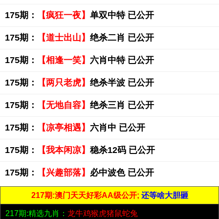
175期：
【疯狂一夜】
单双中特 已公开
175期：
【道士出山】
绝杀二肖 已公开
175期：
【相逢一笑】
六肖中特 已公开
175期：
【两只老虎】
绝杀半波 已公开
175期：
【无地自容】
绝杀三肖 已公开
175期：
【凉亭相遇】
六肖中 已公开
175期：
【我本闲凉】
稳杀12码 已公开
175期：
【兴趣部落】
必中波色 已公开
217期:澳门天天好彩AA级公开;
还等啥大胆砸
217期:精选九肖：
龙牛鸡猴虎猪鼠蛇兔