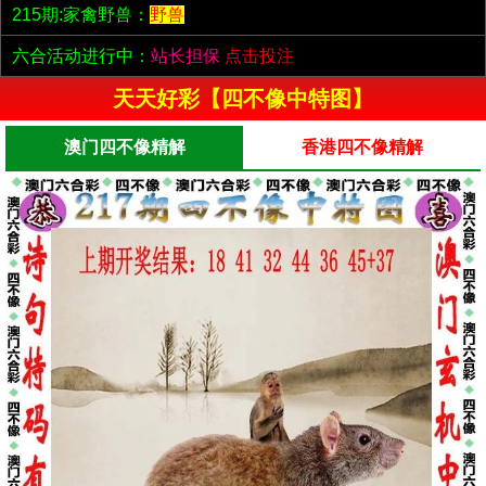
215期:家禽野兽：
野兽
六合活动进行中：
站长担保
点击投注
天天好彩【四不像中特图】
澳门四不像精解
香港四不像精解