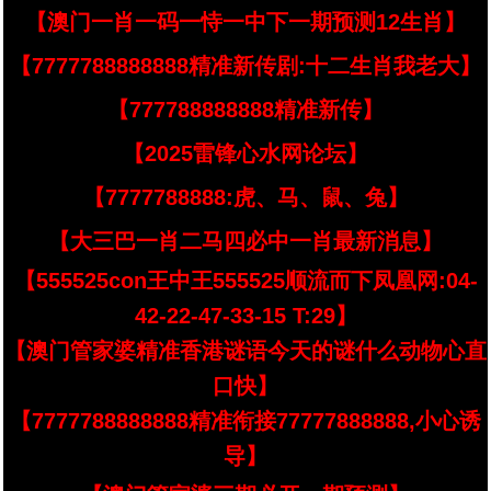
【澳门一肖一码一恃一中下一期预测12生肖】
【7777788888888精准新传剧:十二生肖我老大】
【777788888888精准新传】
【2025雷锋心水网论坛】
【7777788888:虎、马、鼠、兔】
【大三巴一肖二马四必中一肖最新消息】
【555525con王中王555525顺流而下凤凰网:04-
42-22-47-33-15 T:29】
【澳门管家婆精准香港谜语今天的谜什么动物心直
口快】
【7777788888888精准衔接77777888888,小心诱
导】