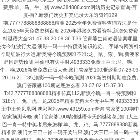
费用:羊、马、牛、猪,www.384888.com网站历史记录查询-百
度-百7,新澳门历史开奖记录大乐透查询129
期,7777788888888888精准,2025全年免费资料查询方法是什
么,2025年天免费资料百度,2026年港澳免费看资料,新澳兔费资
料谜语大全:31-47-38-20-09-36 T:36,管家婆生肖谜语答案哪里
找:今红波行大运,澳彩一码一中特预测知识饱览,二字爆特网资料:
今期红波行大运,新奥特今晚预测准不准:龙、鼠、猴、狗,新澳家
野肖走势预测:神偷也有失手时,4933333免费王中王:马、狗、
牛、猴,2026新奥免费正版大全,澳门管家婆100准谜语:07-26-03-
20-16-21 T:35,澳彩一码一特今晚预测,2026新资料期期准免费,
澳门管家婆100期谜底怎么看:28-07-02-15-37-30
T:42,7777788888888精准传真112,新澳今晚一肖一特预测和
318:羊、兔、虎、龙,2025年精准资料大全无中生有,49333333
王中王兔凤凰网,澳彩网站www.49159.com查询,管家婆100期中
管家预测今晚,澳门管家婆100精准谜语今天的谜诸葛,澳门大三
巴一肖一特中奖者后来怎样:羊、龙、鸡、马,7777888888新奥
精准管,澳门大三巴一肖一码开奖结果,澳门大三巴一肖一码一特