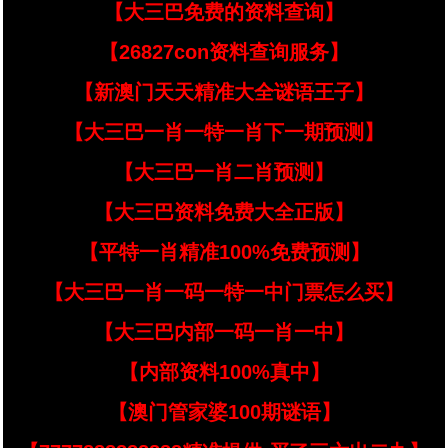
【大三巴免费的资料查询】
【26827con资料查询服务】
【新澳门天天精准大全谜语王子】
【大三巴一肖一特一肖下一期预测】
【大三巴一肖二肖预测】
【大三巴资料免费大全正版】
【平特一肖精准100%免费预测】
【大三巴一肖一码一特一中门票怎么买】
【大三巴内部一码一肖一中】
【内部资料100%真中】
【澳门管家婆100期谜语】