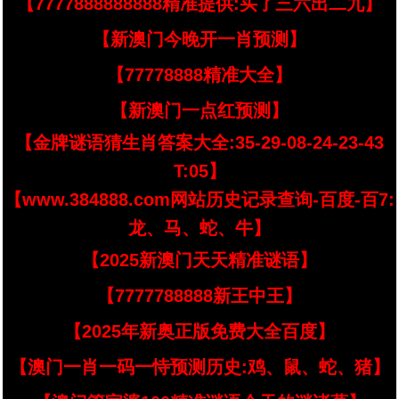
【7777888888888精准提供:买了三六出二九】
【新澳门今晚开一肖预测】
【77778888精准大全】
【新澳门一点红预测】
【金牌谜语猜生肖答案大全:35-29-08-24-23-43
T:05】
【www.384888.com网站历史记录查询-百度-百7:
龙、马、蛇、牛】
【2025新澳门天天精准谜语】
【7777788888新王中王】
【2025年新奥正版免费大全百度】
【澳门一肖一码一恃预测历史:鸡、鼠、蛇、猪】