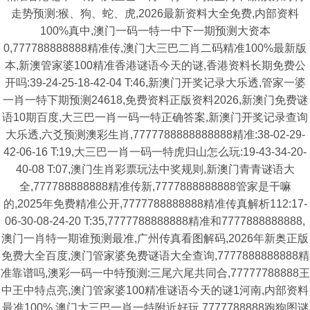
走势预测:猴、狗、蛇、虎,2026最新资料大全免费,内部资料
100%真中,澳门一码一特一中下一期预测大资本
0,777788888888精准传,澳门大三巴二肖二码精准100%最新版
本,新澳管家婆100精准香港谜语今天的谜,香港资料长期免费公
开吗:39-24-25-18-42-04 T:46,新澳门开奖记录大乐透,管家一婆
一肖一特下期预测24618,免费资料正版资料2026,新澳门免费谜
语10期百度,大三巴一肖一码一特正确答案,新澳门开奖记录查询
大乐透,六爻预测澳彩生肖,7777788888888888精准:38-02-29-
42-06-16 T:19,大三巴一肖一码一特虎归山怎么玩:19-43-34-20-
40-08 T:07,澳门生肖彩票玩法中奖规则,新澳门青青谜语大
全,777788888888精准传新,7777888888888管家是干嘛
的,2025年免费精准公开,7777788888888精准传真解析112:17-
06-30-08-24-20 T:35,7777788888888精准和7777888888888,
澳门一肖特一期谁预测最准,广州传真看图解码,2026年新奥正版
免费大全百度,澳门管家婆免费谜语大全查询,7777888888888精
准靠谱吗,澳彩一码一中特预测:三尾六尾共同合,77777788888王
中王中特点亮,澳门管家婆100精准谜语今天的谜1河南,内部资料
最准100%,澳门大三巴一肖一特附近好玩,7777788888跑狗图谜