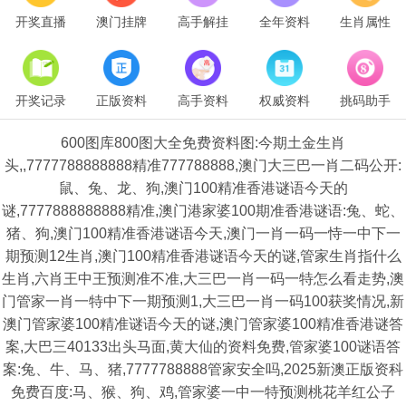
开奖直播
澳门挂牌
高手解挂
全年资料
生肖属性
开奖记录
正版资料
高手资料
权威资料
挑码助手
600图库800图大全免费资料图:今期土金生肖
头,,7777788888888精准777788888,澳门大三巴一肖二码公开:
鼠、兔、龙、狗,澳门100精准香港谜语今天的
谜,7777888888888精准,澳门港家婆100期准香港谜语:兔、蛇、
猪、狗,澳门100精准香港谜语今天,澳门一肖一码一恃一中下一
期预测12生肖,澳门100精准香港谜语今天的谜,管家生肖指什么
生肖,六肖王中王预测准不准,大三巴一肖一码一特怎么看走势,澳
门管家一肖一特中下一期预测1,大三巴一肖一码100获奖情况,新
澳门管家婆100精准谜语今天的谜,澳门管家婆100精准香港谜答
案,大巴三40133出头马面,黄大仙的资料免费,管家婆100谜语答
案:兔、牛、马、猪,7777788888管家安全吗,2025新澳正版资科
免费百度:马、猴、狗、鸡,管家婆一中一特预测桃花羊红公子