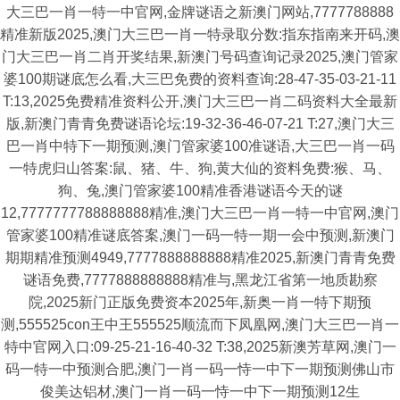
大三巴一肖一特一中官网,金牌谜语之新澳门网站,7777788888
精准新版2025,澳门大三巴一肖一特录取分数:指东指南来开码,澳
门大三巴一肖二肖开奖结果,新澳门号码查询记录2025,澳门管家
婆100期谜底怎么看,大三巴免费的资料查询:28-47-35-03-21-11
T:13,2025免费精准资料公开,澳门大三巴一肖二码资料大全最新
版,新澳门青青免费谜语论坛:19-32-36-46-07-21 T:27,澳门大三
巴一肖中特下一期预测,澳门管家婆100准谜语,大三巴一肖一码
一特虎归山答案:鼠、猪、牛、狗,黄大仙的资料免费:猴、马、
狗、兔,澳门管家婆100精准香港谜语今天的谜
12,7777777788888888精准,澳门大三巴一肖一特一中官网,澳门
管家婆100精准谜底答案,澳门一码一特一期一会中预测,新澳门
期期精准预测4949,7777888888888精准2025,新澳门青青免费
谜语免费,7777888888888精准与,黑龙江省第一地质勘察
院,2025新门正版免费资本2025年,新奥一肖一特下期预
测,555525con王中王555525顺流而下凤凰网,澳门大三巴一肖一
特中官网入口:09-25-21-16-40-32 T:38,2025新澳芳草网,澳门一
码一特一中预测合肥,澳门一肖一码一恃一中下一期预测佛山市
俊美达铝材,澳门一肖一码一恃一中下一期预测12生