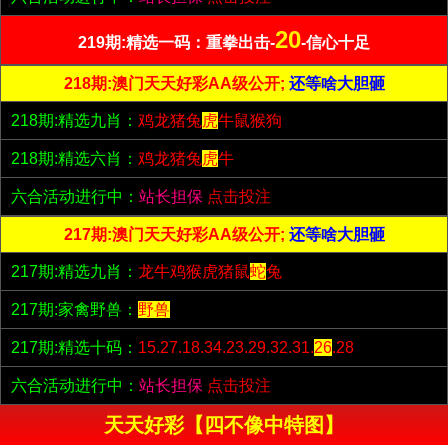
20
219期:精选一码：重拳出击-
-信心十足
218期:澳门天天好彩AA级公开;
还等啥大胆砸
218期:精选九肖：
鸡龙猪兔
虎
牛鼠猴狗
218期:精选六肖：
鸡龙猪兔
虎
牛
六合活动进行中：
站长担保
点击投注
217期:澳门天天好彩AA级公开;
还等啥大胆砸
217期:精选九肖：
龙牛鸡猴虎猪鼠
蛇
兔
217期:家禽野兽：
野兽
217期:精选十码：
15.27.18.34.23.29.32.31.
26
.28
六合活动进行中：
站长担保
点击投注
天天好彩【四不像中特图】