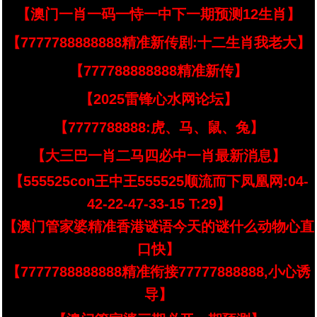
【澳门一肖一码一恃一中下一期预测12生肖】
【7777788888888精准新传剧:十二生肖我老大】
【777788888888精准新传】
【2025雷锋心水网论坛】
【7777788888:虎、马、鼠、兔】
【大三巴一肖二马四必中一肖最新消息】
【555525con王中王555525顺流而下凤凰网:04-
42-22-47-33-15 T:29】
【澳门管家婆精准香港谜语今天的谜什么动物心直
口快】
【7777788888888精准衔接77777888888,小心诱
导】