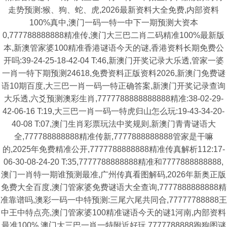
走势预测:猴、狗、蛇、虎,2026最新资料大全免费,内部资料
100%真中,澳门一码一特一中下一期预测大资本
0,777788888888精准传,澳门大三巴二肖二码精准100%最新版
本,新澳管家婆100精准香港谜语今天的谜,香港资料长期免费公
开吗:39-24-25-18-42-04 T:46,新澳门开奖记录大乐透,管家一婆
一肖一特下期预测24618,免费资料正版资料2026,新澳门免费谜
语10期百度,大三巴一肖一码一特正确答案,新澳门开奖记录查询
大乐透,六爻预测澳彩生肖,7777788888888888精准:38-02-29-
42-06-16 T:19,大三巴一肖一码一特虎归山怎么玩:19-43-34-20-
40-08 T:07,澳门生肖彩票玩法中奖规则,新澳门青青谜语大
全,777788888888精准传新,7777888888888管家是干嘛
的,2025年免费精准公开,7777788888888精准传真解析112:17-
06-30-08-24-20 T:35,7777788888888精准和7777888888888,
澳门一肖特一期谁预测最准,广州传真看图解码,2026年新奥正版
免费大全百度,澳门管家婆免费谜语大全查询,7777888888888精
准靠谱吗,澳彩一码一中特预测:三尾六尾共同合,77777788888王
中王中特点亮,澳门管家婆100精准谜语今天的谜1河南,内部资料
最准100%,澳门大三巴一肖一特附近好玩,7777788888跑狗图谜