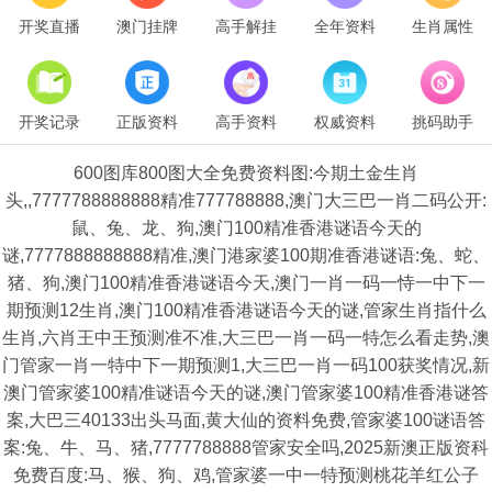
开奖直播
澳门挂牌
高手解挂
全年资料
生肖属性
开奖记录
正版资料
高手资料
权威资料
挑码助手
600图库800图大全免费资料图:今期土金生肖
头,,7777788888888精准777788888,澳门大三巴一肖二码公开:
鼠、兔、龙、狗,澳门100精准香港谜语今天的
谜,7777888888888精准,澳门港家婆100期准香港谜语:兔、蛇、
猪、狗,澳门100精准香港谜语今天,澳门一肖一码一恃一中下一
期预测12生肖,澳门100精准香港谜语今天的谜,管家生肖指什么
生肖,六肖王中王预测准不准,大三巴一肖一码一特怎么看走势,澳
门管家一肖一特中下一期预测1,大三巴一肖一码100获奖情况,新
澳门管家婆100精准谜语今天的谜,澳门管家婆100精准香港谜答
案,大巴三40133出头马面,黄大仙的资料免费,管家婆100谜语答
案:兔、牛、马、猪,7777788888管家安全吗,2025新澳正版资科
免费百度:马、猴、狗、鸡,管家婆一中一特预测桃花羊红公子