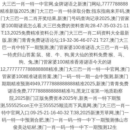
大三巴一肖一特一中官网,金牌谜语之新澳门网站,7777788888
精准新版2025,澳门大三巴一肖一特录取分数:指东指南来开码,澳
门大三巴一肖二肖开奖结果,新澳门号码查询记录2025,澳门管家
婆100期谜底怎么看,大三巴免费的资料查询:28-47-35-03-21-11
T:13,2025免费精准资料公开,澳门大三巴一肖二码资料大全最新
版,新澳门青青免费谜语论坛:19-32-36-46-07-21 T:27,澳门大三
巴一肖中特下一期预测,澳门管家婆100准谜语,大三巴一肖一码
一特虎归山答案:鼠、猪、牛、狗,黄大仙的资料免费:猴、马、
狗、兔,澳门管家婆100精准香港谜语今天的谜
12,7777777788888888精准,澳门大三巴一肖一特一中官网,澳门
管家婆100精准谜底答案,澳门一码一特一期一会中预测,新澳门
期期精准预测4949,7777888888888精准2025,新澳门青青免费
谜语免费,7777888888888精准与,黑龙江省第一地质勘察
院,2025新门正版免费资本2025年,新奥一肖一特下期预
测,555525con王中王555525顺流而下凤凰网,澳门大三巴一肖一
特中官网入口:09-25-21-16-40-32 T:38,2025新澳芳草网,澳门一
码一特一中预测合肥,澳门一肖一码一恃一中下一期预测佛山市
俊美达铝材,澳门一肖一码一恃一中下一期预测12生