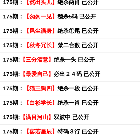
175期：
【熬出头儿】
绝杀两肖 已公开
175期：
【匆匆一见】
稳杀5码 已公开
175期：
【风尘满身】
绝杀①尾 已公开
175期：
【秋冬冗长】
禁二合数 已公开
175期:
【三分酒意】
绝杀一头 已公开
175期:
【最爱自己】
必出２４码 已公开
175期：
【猫三狗四】
绝杀一段 已公开
175期：
【白衫学长】
绝杀一肖 已公开
175期:
【满目河山】
双波中 已公开
175期：
【寥若星辰】
特码３行 已公开