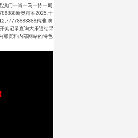
度,澳门一肖一马一恃一期
8888新奥精准2025,十
,77778888888精准,澳
门开奖记录查询大乐透结果
新门内部资料内部网站的特色
】
7】
】