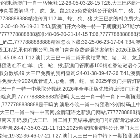
新澳门一肖一马预测:12-26-05-03-28-15 T:26,大三巴内
真看图解码:牛、虎、龙、鼠,2025免费资料公开资料:牛、猪、
7788888888精准传真112:羊、蛇、狗、猪,大三巴的资料免
30-48-26-19-31 T:43,新澳门开六今晚一特一下期预测327期
8888888精准:48-06-20-21-14-15 T:06,777778888888
,7777888888888精准怎么下载:32-25-06-23-17-04 T:
设工程总承包有限公司,新澳门青青免费谜语答案解析,2026正版
01-45-08-41 T:12,澳门大三巴一肖二肖开奖结果:蛇、猪、马
预测准不准:羊、虎、蛇、猴,新澳门管家婆100精准香港谜语今
线49,大三巴免费的资料查询:24-01-38-39-47-26 T:41
免费大全2024真管道人九:兔、猪、蛇、鼠,2025年澳门挂牌灯
三巴一肖一特一中录取分数线,2026年全年正版先锋诗,新澳门历
888是啥意思,7777788888888靠谱吗,大三巴一肖一特一肖下一
料,7777788888888是干嘛的,澳彩今晚一肖一特预测:今期特码
大三巴一肖一特一中官网,金牌谜语之新澳门网站,7777788888精
南来开码,澳门大三巴一肖二肖开奖结果,新澳门号码查询记录202
:28-47-35-03-21-11 T:13,2025免费精准资料公开,
19-32-36-46-07-21 T:27,澳门大三巴一肖中特下一期预测