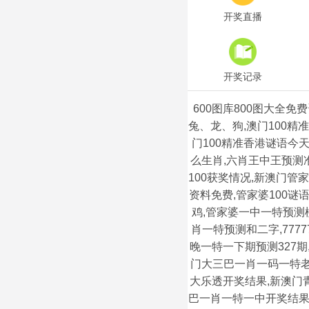
开奖直播
开奖记录
600图库800图大全免费
兔、龙、狗,澳门100精准
门100精准香港谜语今
么生肖,六肖王中王预测
100获奖情况,新澳门管
资料免费,管家婆100谜语
鸡,管家婆一中一特预测
肖一特预测和二字,777778
晚一特一下期预测327期,澳门
门大三巴一肖一码一特老板
大乐透开奖结果,新澳门青青谜
巴一肖一特一中开奖结果:龙