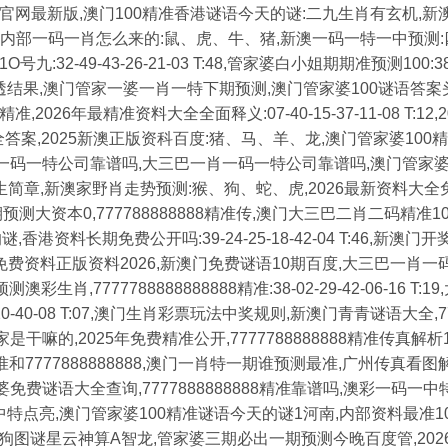
官网最新版,澳门100精准香港谜语今天的谜:二九生肖有玄机,
,大三巴内部一码一肖怎么来的:鼠、虎、牛、猪,新澳一码一特一中预测
九:32-49-43-26-21-03 T:48,管家婆白小姐期期准预测100:38-41-
果,澳门管家一婆一肖一特下期预测,澳门管家婆100谜语答案头码诗,
88精准,2026年最精准资料大全全面释义:07-40-15-37-11-08 T:
答案,2025新澳正版资科百度:猪、马、羊、龙,澳门管家婆10
一码一特公司靠谱吗,大三巴一肖一码一特公司靠谱吗,澳门管家婆1
章,新澳家野肖走势预测:猴、狗、蛇、虎,2026最新资料大全免
测大资本0,777788888888精准传,澳门大三巴二肖二码精准1
,香港资料长期免费公开吗:39-24-25-18-42-04 T:46,新澳
,免费资料正版资料2026,新澳门免费谜语10期百度,大三巴一肖
生肖,7777788888888888精准:38-02-29-42-06-16 
4-20-40-08 T:07,澳门生肖彩票玩法中奖规则,新澳门青青谜语大全,77
管家是干嘛的,2025年免费精准公开,7777788888888精准传真解析112:1
8888精准和7777888888888,澳门一肖特一期谁预测最准,广州传真看
免费谜语大全查询,7777888888888精准靠谱吗,澳彩一码一
王中王中特点亮,澳门管家婆100精准谜语今天的谜1河南,内部资料最准
88跑狗图谜星云神算A智龙,管家婆三期必出一期预测今晚百度管,202