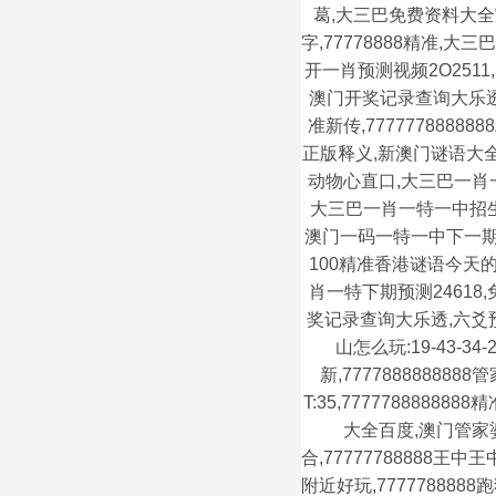
葛,大三巴免费资料大全
字,77778888精准
开一肖预测视频2O2511,1O号
澳门开奖记录查询大乐透结
准新传,77777788888
正版释义,新澳门谜语大全
动物心直口,大三巴一肖
大三巴一肖一特一中招生简
澳门一码一特一中下一期预
100精准香港谜语今天的谜
肖一特下期预测24618
奖记录查询大乐透,六爻预测澳彩
山怎么玩:19-43-3
新,7777888888888
T:35,777778888
大全百度,澳门管家婆
合,77777788888
附近好玩,77777888