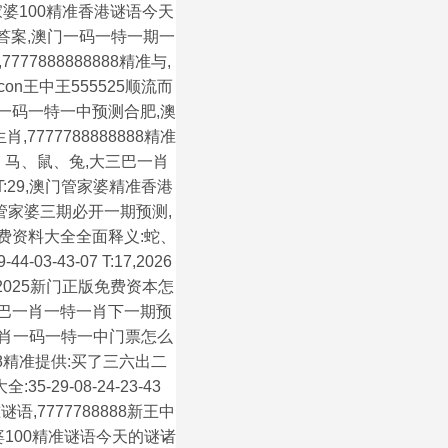
婆100精准香港谜语今天
谜底答案,澳门一码一特一期一
77888888888精准与,
on王中王555525顺流而
,澳门一码一特一中预测合肥,澳
77788888888精准
:虎、马、鼠、兔,大三巴一肖
5 T:29,澳门管家婆精准香港
澳门管家婆三期必开一期预测,
全年免费资料大全全面释义:蛇、
-43-07 T:17,2026
11,2025新门正版免费资本怎
大三巴一肖一特一肖下一期预
一肖一码一特一中门票怎么
888精准提供:买了三六出二
29-08-24-23-43
谜语,7777788888新王中
婆100精准谜语今天的谜诸