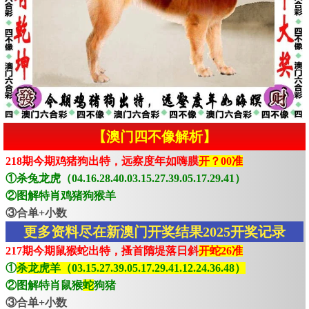
【澳门四不像解析】
218期今期鸡猪狗出特，远察度年如嗨膜
开？00准
①杀兔龙虎（04.16.28.40.03.15.27.39.05.17.29.41）
②图解特肖鸡猪狗猴羊
③合单+小数
更多资料尽在新澳门开奖结果2025开奖记录
217期今期鼠猴蛇出特，搔首隋堤落日斜
开蛇26准
①
杀龙虎羊（03.15.27.39.05.17.29.41.12.24.36.48）
②图解特肖鼠猴
蛇
狗猪
③合单+小数