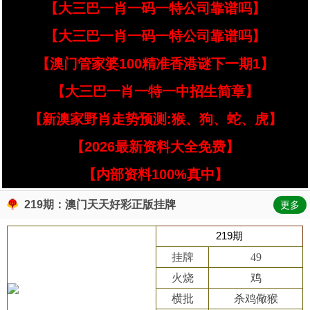
【大三巴一肖一码一特公司靠谱吗】
【大三巴一肖一码一特公司靠谱吗】
【澳门管家婆100精准香港谜下一期1】
【大三巴一肖一特一中招生简章】
【新澳家野肖走势预测:猴、狗、蛇、虎】
【2026最新资料大全免费】
【内部资料100%真中】
219期：澳门天天好彩正版挂牌
更多
219期
挂牌
49
火烧
鸡
横批
杀鸡儆猴