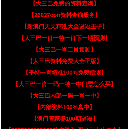
【大三巴免费的资料查询】
【26827con资料查询服务】
【新澳门天天精准大全谜语王子】
【大三巴一肖一特一肖下一期预测】
【大三巴一肖二肖预测】
【大三巴资料免费大全正版】
【平特一肖精准100%免费预测】
【大三巴一肖一码一特一中门票怎么买】
【大三巴内部一码一肖一中】
【内部资料100%真中】
【澳门管家婆100期谜语】