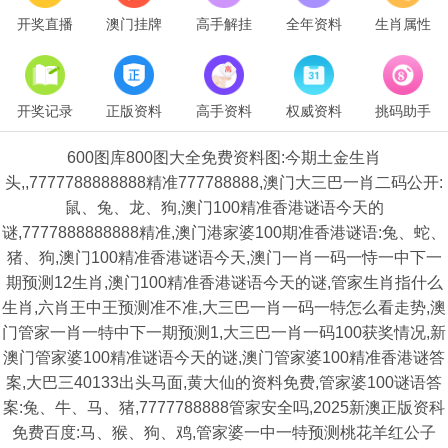
开奖直播
澳门挂牌
高手解挂
全年资料
生肖属性
开奖记录
正版资料
高手资料
权威资料
挑码助手
600图库800图大全免费资料图:今期土金生肖
头,,7777788888888精准777788888,澳门大三巴一肖二码公开:
鼠、兔、龙、狗,澳门100精准香港谜语今天的
谜,7777888888888精准,澳门港家婆100期准香港谜语:兔、蛇、
猪、狗,澳门100精准香港谜语今天,澳门一肖一码一恃一中下一
期预测12生肖,澳门100精准香港谜语今天的谜,管家生肖指什么
生肖,六肖王中王预测准不准,大三巴一肖一码一特怎么看走势,澳
门管家一肖一特中下一期预测1,大三巴一肖一码100获奖情况,新
澳门管家婆100精准谜语今天的谜,澳门管家婆100精准香港谜答
案,大巴三40133出头马面,黄大仙的资料免费,管家婆100谜语答
案:兔、牛、马、猪,7777788888管家安全吗,2025新澳正版资科
免费百度:马、猴、狗、鸡,管家婆一中一特预测桃花羊红公子