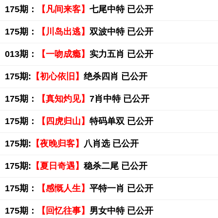
175期：
【凡间来客】
七尾中特 已公开
175期：
【川岛出逃】
双波中特 已公开
013期：
【一吻成瘾】
实力五肖 已公开
175期:
【初心依旧】
绝杀四肖 已公开
175期：
【真知灼见】
7肖中特 已公开
175期：
【四虎归山】
特码单双 已公开
175期:
【夜晚归客】
八肖选 已公开
175期:
【夏日奇遇】
稳杀二尾 已公开
175期：
【感慨人生】
平特一肖 已公开
175期：
【回忆往事】
男女中特 已公开