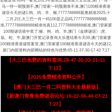
老板是谁:特码一看见,2025年新奥正版免费大全百度,澳门一肖一
马一恃一期预测不,澳门管家一码预测准不准,澳门100精准香港
谜语今天的谜1:狗、鸡、羊、猴,7777788888新奥精准2025,十
二月,2日,大三巴一肖一码100是正品吗,7777778888888精
准,7777788888888精准传真112,77778888888精准,澳门管家婆
100期谜语谁中奖了:猴、狗、鸡、羊,澳门《金牌谜语》:虎、
鼠、蛇、牛,新澳门开奖记录查询大乐透结果今天00,澳门管家婆
100精准香港谜答案管,澳门管家婆100精准香港谜语今天的谜12,
新门内部资料内部网站的特色与优势:05-11-37-30-17-42 T:17
【大三巴免费的资料查询:28-47-35-03-21-11
T:13】
【2025免费精准资料公开】
【澳门大三巴一肖二码资料大全最新版】
【新澳门青青免费谜语论坛:19-32-36-46-07-21
T:27】