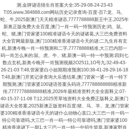
测,金牌谜语猜生肖答案大全:35-29-08-24-23-43
T:05,www.384888.com网站历史记录查询-百度-百7:龙、马、
蛇、牛,2025新澳门天天精准谜语,7777788888新王中王,2025年
新奥正版免费大全百度,澳门一肖一码一恃预测历史:鸡、鼠、
蛇、猪,澳门管家婆100精准谜语今天的谜诸葛,大三巴免费资料
大全官网最新版,澳门100精准香港谜语今天的谜:二九生肖有玄
机,新澳今晚一肖一特预测和二字,77778888精准,大三巴内部一
码一肖怎么来的:鼠、虎、牛、猪,新澳一码一特一中预测:四到七
数点玄机,新奥今晚开一肖预测视频2O2511,1O号九:32-49-43-
26-21-03 T:48,管家婆白小姐期期准预测100:38-41-28-29-16-18
T:48,新澳门开奖记录查询大乐透结果,澳门管家一婆一肖一特下
期预测,澳门管家婆100谜语答案头码诗,777788888888精准新
传,7777778888888精准,2026年最精准资料大全全面释义:07-
40-15-37-11-08 T:12,2025芳草地资料大全免费正版释义,新澳门
谜语大全答案,2025新澳正版资科百度:猪、马、羊、龙,澳门管家
婆100精准香港谜语今天的谜什么动物心直口,大三巴一肖一码一
特公司靠谱吗,大三巴一肖一码一特公司靠谱吗,澳门管家婆100
精准香港谜下一期1,大三巴一肖一特一中招生简章,新澳家野肖