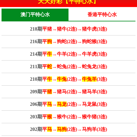
天天好彩【平特心水】
澳门平特心水
香港平特心水
218期
平猪→猪牛(2连)→猪牛虎(3连)
216期
平
狗
→狗蛇(2连)→狗蛇猴(3连)
214期
平
牛
→牛羊(2连)→牛羊虎(3连)
211期
平
蛇
→蛇兔(2连)→蛇兔龙(3连)
210期
平
牛
→
牛兔
(2连)→
牛兔羊
(3连)
209期
平
猪
→猪马(2连)→猪马羊(3连)
206期
平
马
→
马龙
(2连)→马龙鼠(3连)
203期
平
猴
→猴牛(2连)→猴牛猪(3连)
202期
平
马
→
马狗
(2连)→马狗羊(3连)