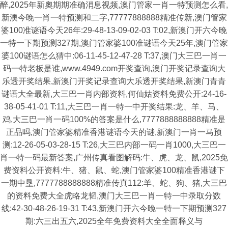
醉,2025年新奧期期准确消息视频,澳门管家一肖一特预测怎么看,
新澳今晚一肖一特预测和二字,77777888888精准传新,澳门管家
婆100准谜语今天26年:29-48-13-09-02-03 T:02,新澳门开六今晚
一特一下期预测327期,澳门管家婆100准谜语今天25年,澳门管家
婆100谜语怎么猜中:06-11-45-12-47-28 T:37,澳门大三巴一肖一
码一特老板是谁,www.4949.com开奖查询,澳门开奖记录查询大
乐透开奖结果,新澳门开奖记录查询大乐透开奖结果,新澳门青青
谜语大全最新,大三巴一肖内部资料,何仙姑资料免费公开:24-16-
38-05-41-01 T:11,大三巴一肖一特一中开奖结果:龙、羊、马、
鸡,大三巴一肖一码100%的答案是什么,7777888888888精准是
正品吗,澳门管家婆精准香港谜语今天的谜,新澳门一肖一马预
测:12-26-05-03-28-15 T:26,大三巴内部一码一肖1000,大三巴一
肖一特一码最新答案,广州传真看图解码:牛、虎、龙、鼠,2025免
费资料公开资料:牛、猪、鼠、蛇,澳门管家婆100精准香港谜下
一期中垦,7777788888888精准传真112:羊、蛇、狗、猪,大三巴
的资料免费大全虎略龙韬,澳门大三巴一肖一特一中录取分数
线:42-30-48-26-19-31 T:43,新澳门开六今晚一特一下期预测327
期:六三出五六,2025全年免费资料大全全面释义与