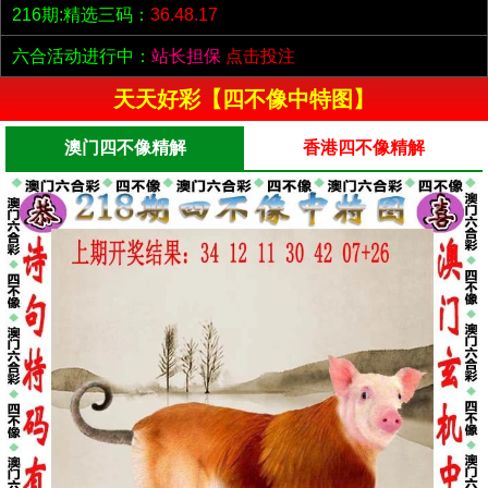
216期:精选三码：
36.48.17
六合活动进行中：
站长担保
点击投注
天天好彩【四不像中特图】
澳门四不像精解
香港四不像精解