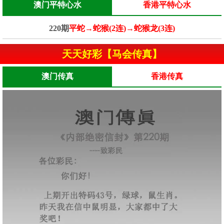
澳门平特心水
香港平特心水
220期
平蛇→蛇猴(2连)→蛇猴龙(3连)
天天好彩【马会传真】
澳门传真
香港传真