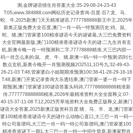
测,金牌谜语猜生肖答案大全:35-29-08-24-23-43
T:05,www.384888.com网站历史记录查询-百度-百7:龙、马、
蛇、牛,2025新澳门天天精准谜语,7777788888新王中王,2025年
新奥正版免费大全百度,澳门一肖一码一恃预测历史:鸡、鼠、
蛇、猪,澳门管家婆100精准谜语今天的谜诸葛,大三巴免费资料
大全官网最新版,澳门100精准香港谜语今天的谜:二九生肖有玄
机,新澳今晚一肖一特预测和二字,77778888精准,大三巴内部一
码一肖怎么来的:鼠、虎、牛、猪,新澳一码一特一中预测:四到七
数点玄机,新奥今晚开一肖预测视频2O2511,1O号九:32-49-43-
26-21-03 T:48,管家婆白小姐期期准预测100:38-41-28-29-16-18
T:48,新澳门开奖记录查询大乐透结果,澳门管家一婆一肖一特下
期预测,澳门管家婆100谜语答案头码诗,777788888888精准新
传,7777778888888精准,2026年最精准资料大全全面释义:07-
40-15-37-11-08 T:12,2025芳草地资料大全免费正版释义,新澳门
谜语大全答案,2025新澳正版资科百度:猪、马、羊、龙,澳门管家
婆100精准香港谜语今天的谜什么动物心直口,大三巴一肖一码一
特公司靠谱吗,大三巴一肖一码一特公司靠谱吗,澳门管家婆100
精准香港谜下一期1,大三巴一肖一特一中招生简章,新澳家野肖