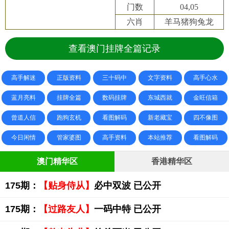
门数
04,05
六肖
羊马猪狗兔龙
查看澳门挂牌全篇记录
高手解迷
正版资料
三十码中
文字资料
高手心水
蓝月亮料
挂牌全篇
数码挂牌
东城西就
金旺信箱
曾道人信
跑狗玄机
看图解码
新老藏宝
四不像图
今日闲情
管家婆图
高手资料
本站推荐
看图解码
澳门精华区
香港精华区
175期：
【贴身侍从】
必中双波 已公开
175期：
【过路友人】
一码中特 已公开