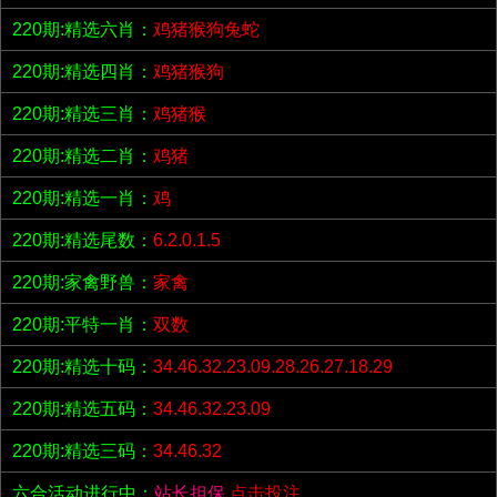
220期:精选六肖：
鸡猪猴狗兔蛇
220期:精选四肖：
鸡猪猴狗
220期:精选三肖：
鸡猪猴
220期:精选二肖：
鸡猪
220期:精选一肖：
鸡
220期:精选尾数：
6.2.0.1.5
220期:家禽野兽：
家禽
220期:平特一肖：
双数
220期:精选十码：
34.46.32.23.09.28.26.27.18.29
220期:精选五码：
34.46.32.23.09
220期:精选三码：
34.46.32
六合活动进行中：
站长担保
点击投注