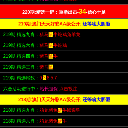
34
220期:精选一码：重拳出击-
-信心十足
219期:澳门天天好彩AA级公开;
还等啥大胆砸
219期:精选九肖：
猪马
鼠
牛蛇鸡兔羊龙
219期:精选六肖：
猪马
鼠
牛蛇鸡
219期:精选四肖：
猪马
鼠
牛
219期:精选三肖：
猪马
鼠
219期:精选尾数：
9.
3
.8.5.7
六合活动进行中：
站长担保
点击投注
218期:澳门天天好彩AA级公开;
还等啥大胆砸
218期:精选九肖：
鸡龙猪兔
虎
牛鼠猴狗
218期:精选六肖：
鸡龙猪兔
虎
牛