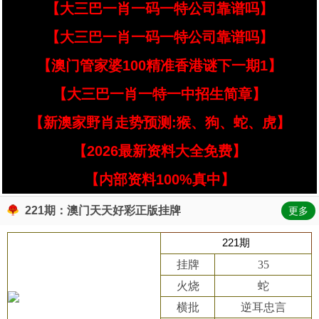
【大三巴一肖一码一特公司靠谱吗】
【大三巴一肖一码一特公司靠谱吗】
【澳门管家婆100精准香港谜下一期1】
【大三巴一肖一特一中招生简章】
【新澳家野肖走势预测:猴、狗、蛇、虎】
【2026最新资料大全免费】
【内部资料100%真中】
221期：澳门天天好彩正版挂牌
更多
221期
挂牌
35
火烧
蛇
横批
逆耳忠言