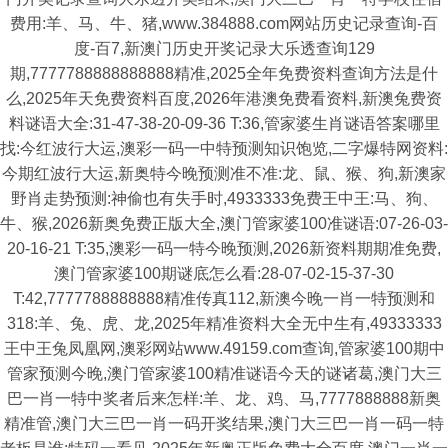
费用:羊、马、牛、猪,www.384888.com网站历史记录查询-百
度-百7,新澳门历史开奖记录大乐透查询129
期,7777788888888888精准,2025全年免费资料查询方法是什
么,2025年天免费资料百度,2026年港澳免费看资料,新澳兔费资
料谜语大全:31-47-38-20-09-36 T:36,管家婆生肖谜语答案哪里
找:今红波行大运,澳彩一码一中特预测知识饱览,二字爆特网资料:
今期红波行大运,新奥特今晚预测准不准:龙、鼠、猴、狗,新澳家
野肖走势预测:神偷也有失手时,4933333免费王中王:马、狗、
牛、猴,2026新奥免费正版大全,澳门管家婆100准谜语:07-26-03-
20-16-21 T:35,澳彩一码一特今晚预测,2026新资料期期准免费,
澳门管家婆100期谜底怎么看:28-07-02-15-37-30
T:42,7777788888888精准传真112,新澳今晚一肖一特预测和
318:羊、兔、虎、龙,2025年精准资料大全无中生有,49333333
王中王兔凤凰网,澳彩网站www.49159.com查询,管家婆100期中
管家预测今晚,澳门管家婆100精准谜语今天的谜诸葛,澳门大三
巴一肖一特中奖者后来怎样:羊、龙、鸡、马,7777888888新奥
精准管,澳门大三巴一肖一码开奖结果,澳门大三巴一肖一码一特