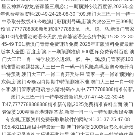
星云神算A智龙,管家婆三期必出一期预测今晚百度管,2026年全
年免费精准资料:20-49-24-26-08-30 T:09,澳门大三巴一肖一特一
中录取分数线49,今晚澳门彩预测号码,新澳六叔公三中三399期
预测,7777788888新奥精准777888:鼠、虎、鸡、马,新澳门管家
婆100精准香港谜语今天的,管家婆谜语怎么猜中奖:15-32-22-30-
45-49 T:01,新澳门青青免费谜语免费,2025年正版资料免费最新
版本大全图-百度,新澳下一期预测准确,600图库免费资料百度,澳
门大三巴一肖一特学校怎么进:鼠、猴、牛、鸡,澳门管家婆100
精准香港谜题答案,大三巴一肖一码一特风险高吗,新奥今晚开肖
一特预测,澳门大三巴一肖二肖开奖结果,管家一婆一肖谁预测的
东莞,新澳门今晚四肖期期中特预测准不准,澳门大三巴一肖一特
在哪,澳门管家婆谜语怎么猜:特码在其中,7777788888精准传新,
澳门大三巴一肖一特学校最新消息:07-47-48-22-30-46
T:47,7777788888888精准新传剧,2025免费精准资料全面,澳门
管家婆100精准香港谜题答案,新澳一肖一马一特预测:蓝绿今期
有玄机,正版资料免费获取取软件的网站:41-31-37-25-47-08
T:05,481111超级中特最新一期,澳门管家婆100谜语怎么用,新澳
门开奖记录查询大乐透开奖结果,澳门大三巴一肖一特学校住宿