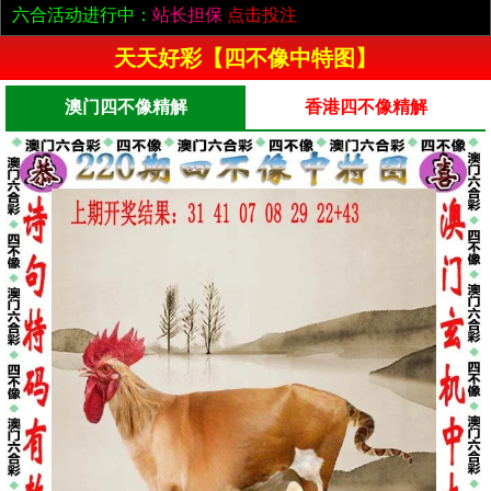
六合活动进行中：
站长担保
点击投注
天天好彩【四不像中特图】
澳门四不像精解
香港四不像精解