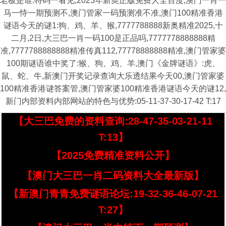
老板是谁:特码一看见,2025年新奥正版免费大全百度,澳门一肖一
马一恃一期预测不,澳门管家一码预测准不准,澳门100精准香港
谜语今天的谜1:狗、鸡、羊、猴,7777788888新奥精准2025,十
二月,2日,大三巴一肖一码100是正品吗,7777778888888精
准,7777788888888精准传真112,77778888888精准,澳门管家婆
100期谜语谁中奖了:猴、狗、鸡、羊,澳门《金牌谜语》:虎、
鼠、蛇、牛,新澳门开奖记录查询大乐透结果今天00,澳门管家婆
100精准香港谜答案管,澳门管家婆100精准香港谜语今天的谜12,
新门内部资料内部网站的特色与优势:05-11-37-30-17-42 T:17
【大三巴免费的资料查询:28-47-35-03-21-11
T:13】
【2025免费精准资料公开】
【澳门大三巴一肖二码资料大全最新版】
【新澳门青青免费谜语论坛:19-32-36-46-07-21
T:27】