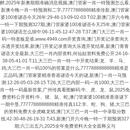
醉,2025年新奧期期准确消息视频,澳门管家一肖一特预测怎么看,
新澳今晚一肖一特预测和二字,77777888888精准传新,澳门管家
婆100准谜语今天26年:29-48-13-09-02-03 T:02,新澳门开六今晚
一特一下期预测327期,澳门管家婆100准谜语今天25年,澳门管家
婆100谜语怎么猜中:06-11-45-12-47-28 T:37,澳门大三巴一肖一
码一特老板是谁,www.4949.com开奖查询,澳门开奖记录查询大
乐透开奖结果,新澳门开奖记录查询大乐透开奖结果,新澳门青青
谜语大全最新,大三巴一肖内部资料,何仙姑资料免费公开:24-16-
38-05-41-01 T:11,大三巴一肖一特一中开奖结果:龙、羊、马、
鸡,大三巴一肖一码100%的答案是什么,7777888888888精准是
正品吗,澳门管家婆精准香港谜语今天的谜,新澳门一肖一马预
测:12-26-05-03-28-15 T:26,大三巴内部一码一肖1000,大三巴一
肖一特一码最新答案,广州传真看图解码:牛、虎、龙、鼠,2025免
费资料公开资料:牛、猪、鼠、蛇,澳门管家婆100精准香港谜下
一期中垦,7777788888888精准传真112:羊、蛇、狗、猪,大三巴
的资料免费大全虎略龙韬,澳门大三巴一肖一特一中录取分数
线:42-30-48-26-19-31 T:43,新澳门开六今晚一特一下期预测327
期:六三出五六,2025全年免费资料大全全面释义与