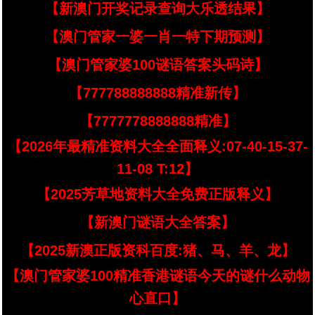
【新澳门开奖记录查询大乐透结果】
【澳门管家一婆一肖一特下期预测】
【澳门管家婆100谜语答案头码诗】
【777788888888精准新传】
【7777778888888精准】
【2026年最精准资料大全全面释义:07-40-15-37-
11-08 T:12】
【2025芳草地资料大全免费正版释义】
【新澳门谜语大全答案】
【2025新澳正版资科百度:猪、马、羊、龙】
【澳门管家婆100精准香港谜语今天的谜什么动物
心直口】