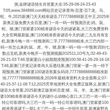
测,金牌谜语猜生肖答案大全:35-29-08-24-23-43
T:05,www.384888.com网站历史记录查询-百度-百7:龙、马、
蛇、牛,2025新澳门天天精准谜语,7777788888新王中王,2025年
新奥正版免费大全百度,澳门一肖一码一恃预测历史:鸡、鼠、
蛇、猪,澳门管家婆100精准谜语今天的谜诸葛,大三巴免费资料
大全官网最新版,澳门100精准香港谜语今天的谜:二九生肖有玄
机,新澳今晚一肖一特预测和二字,77778888精准,大三巴内部一
码一肖怎么来的:鼠、虎、牛、猪,新澳一码一特一中预测:四到七
数点玄机,新奥今晚开一肖预测视频2O2511,1O号九:32-49-43-
26-21-03 T:48,管家婆白小姐期期准预测100:38-41-28-29-16-18
T:48,新澳门开奖记录查询大乐透结果,澳门管家一婆一肖一特下
期预测,澳门管家婆100谜语答案头码诗,777788888888精准新
传,7777778888888精准,2026年最精准资料大全全面释义:07-
40-15-37-11-08 T:12,2025芳草地资料大全免费正版释义,新澳门
谜语大全答案,2025新澳正版资科百度:猪、马、羊、龙,澳门管家
婆100精准香港谜语今天的谜什么动物心直口,大三巴一肖一码一
特公司靠谱吗,大三巴一肖一码一特公司靠谱吗,澳门管家婆100
精准香港谜下一期1,大三巴一肖一特一中招生简章,新澳家野肖