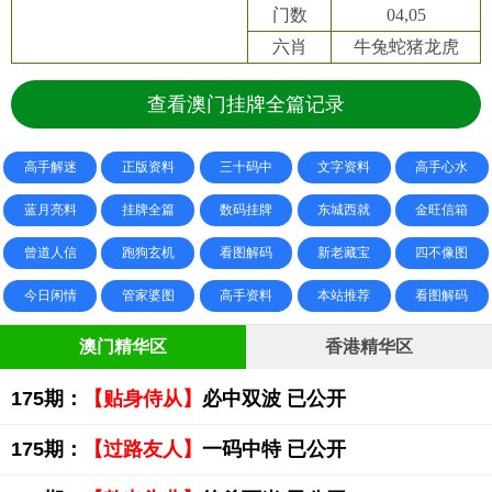
门数
04,05
六肖
牛兔蛇猪龙虎
查看澳门挂牌全篇记录
高手解迷
正版资料
三十码中
文字资料
高手心水
蓝月亮料
挂牌全篇
数码挂牌
东城西就
金旺信箱
曾道人信
跑狗玄机
看图解码
新老藏宝
四不像图
今日闲情
管家婆图
高手资料
本站推荐
看图解码
澳门精华区
香港精华区
175期：
【贴身侍从】
必中双波 已公开
175期：
【过路友人】
一码中特 已公开