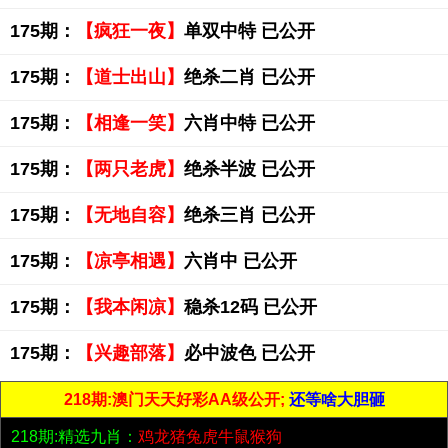
175期：
【疯狂一夜】
单双中特 已公开
175期：
【道士出山】
绝杀二肖 已公开
175期：
【相逢一笑】
六肖中特 已公开
175期：
【两只老虎】
绝杀半波 已公开
175期：
【无地自容】
绝杀三肖 已公开
175期：
【凉亭相遇】
六肖中 已公开
175期：
【我本闲凉】
稳杀12码 已公开
175期：
【兴趣部落】
必中波色 已公开
218期:澳门天天好彩AA级公开;
还等啥大胆砸
218期:精选九肖：
鸡龙猪兔虎牛鼠猴狗