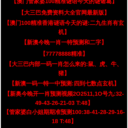
【澳门管家婆100精准谜语今天的谜诸葛】
【大三巴免费资料大全官网最新版】
【澳门100精准香港谜语今天的谜:二九生肖有玄
机】
【新澳今晚一肖一特预测和二字】
【77778888精准】
【大三巴内部一码一肖怎么来的:鼠、虎、牛、
猪】
【新澳一码一特一中预测:四到七数点玄机】
【新奥今晚开一肖预测视频2O2511,1O号九:32-
49-43-26-21-03 T:48】
【管家婆白小姐期期准预测100:38-41-28-29-16-
18 T:48】