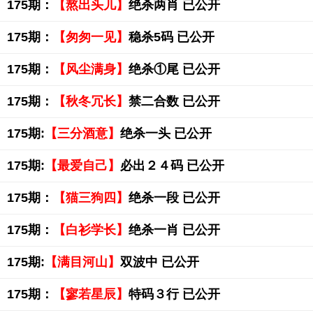
175期：
【熬出头儿】
绝杀两肖 已公开
175期：
【匆匆一见】
稳杀5码 已公开
175期：
【风尘满身】
绝杀①尾 已公开
175期：
【秋冬冗长】
禁二合数 已公开
175期:
【三分酒意】
绝杀一头 已公开
175期:
【最爱自己】
必出２４码 已公开
175期：
【猫三狗四】
绝杀一段 已公开
175期：
【白衫学长】
绝杀一肖 已公开
175期:
【满目河山】
双波中 已公开
175期：
【寥若星辰】
特码３行 已公开