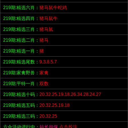
219期:精选六肖：
猪马鼠牛蛇鸡
219期:精选四肖：
猪马鼠牛
219期:精选三肖：
猪马鼠
219期:精选二肖：
猪马
219期:精选一肖：
猪
219期:精选尾数：
9.3.8.5.7
219期:家禽野兽：
家禽
219期:平特一肖：
双数
219期:精选十码：
20.32.25.19.18.26.34.28.24.27
219期:精选五码：
20.32.25.19.18
219期:精选三码：
20.32.25
六合活动进行中：
站长担保
点击投注