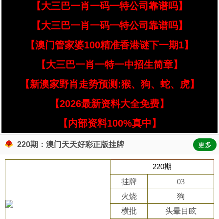
【大三巴一肖一码一特公司靠谱吗】
【大三巴一肖一码一特公司靠谱吗】
【澳门管家婆100精准香港谜下一期1】
【大三巴一肖一特一中招生简章】
【新澳家野肖走势预测:猴、狗、蛇、虎】
【2026最新资料大全免费】
【内部资料100%真中】
220期：澳门天天好彩正版挂牌
更多
220期
挂牌
03
火烧
狗
横批
头晕目眩