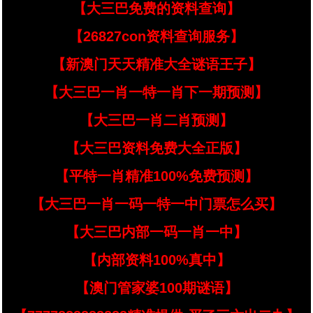
【大三巴免费的资料查询】
【26827con资料查询服务】
【新澳门天天精准大全谜语王子】
【大三巴一肖一特一肖下一期预测】
【大三巴一肖二肖预测】
【大三巴资料免费大全正版】
【平特一肖精准100%免费预测】
【大三巴一肖一码一特一中门票怎么买】
【大三巴内部一码一肖一中】
【内部资料100%真中】
【澳门管家婆100期谜语】