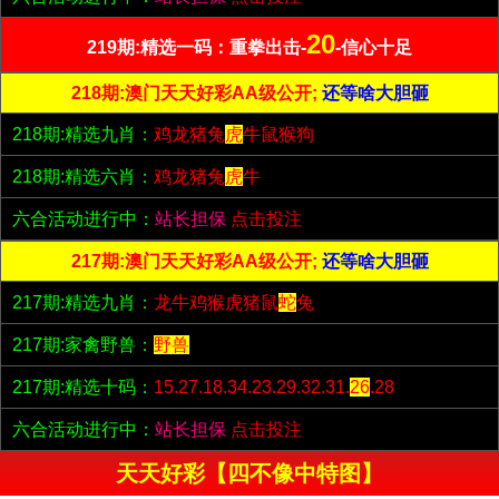
20
219期:精选一码：重拳出击-
-信心十足
218期:澳门天天好彩AA级公开;
还等啥大胆砸
218期:精选九肖：
鸡龙猪兔
虎
牛鼠猴狗
218期:精选六肖：
鸡龙猪兔
虎
牛
六合活动进行中：
站长担保
点击投注
217期:澳门天天好彩AA级公开;
还等啥大胆砸
217期:精选九肖：
龙牛鸡猴虎猪鼠
蛇
兔
217期:家禽野兽：
野兽
217期:精选十码：
15.27.18.34.23.29.32.31.
26
.28
六合活动进行中：
站长担保
点击投注
天天好彩【四不像中特图】