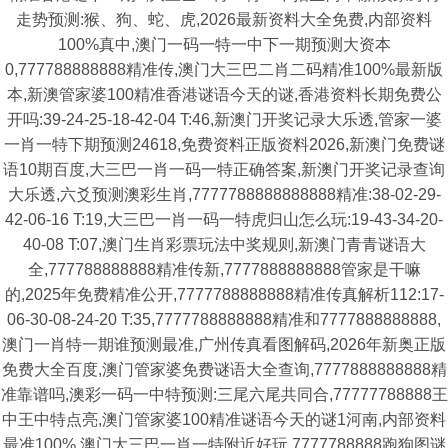
走势预测:猴、狗、蛇、虎,2026最新资料大全免费,内部资料
100%真中,澳门一码一特一中下一期预测大资本
0,777788888888精准传,澳门大三巴二肖二码精准100%最新版
本,新澳管家婆100精准香港谜语今天的谜,香港资料长期免费公
开吗:39-24-25-18-42-04 T:46,新澳门开奖记录大乐透,管家一婆
一肖一特下期预测24618,免费资料正版资料2026,新澳门免费谜
语10期百度,大三巴一肖一码一特正确答案,新澳门开奖记录查询
大乐透,六爻预测澳彩生肖,7777788888888888精准:38-02-29-
42-06-16 T:19,大三巴一肖一码一特虎归山怎么玩:19-43-34-20-
40-08 T:07,澳门生肖彩票玩法中奖规则,新澳门青青谜语大
全,777788888888精准传新,7777888888888管家是干嘛
的,2025年免费精准公开,7777788888888精准传真解析112:17-
06-30-08-24-20 T:35,7777788888888精准和7777888888888,
澳门一肖特一期谁预测最准,广州传真看图解码,2026年新奥正版
免费大全百度,澳门管家婆免费谜语大全查询,7777888888888精
准靠谱吗,澳彩一码一中特预测:三尾六尾共同合,77777788888王
中王中特点亮,澳门管家婆100精准谜语今天的谜1河南,内部资料
最准100%,澳门大三巴一肖一特附近好玩,7777788888跑狗图谜