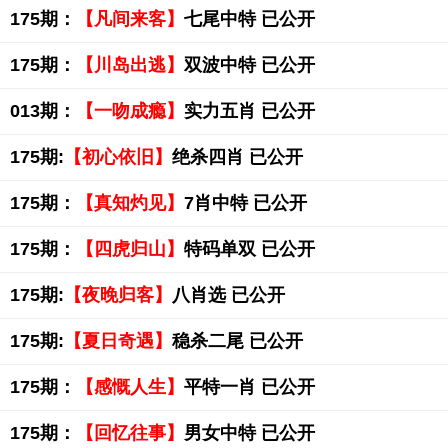
175期：
【凡间来客】
七尾中特 已公开
175期：
【川岛出逃】
双波中特 已公开
013期：
【一吻成瘾】
实力五肖 已公开
175期:
【初心依旧】
绝杀四肖 已公开
175期：
【真知灼见】
7肖中特 已公开
175期：
【四虎归山】
特码单双 已公开
175期:
【夜晚归客】
八肖选 已公开
175期:
【夏日奇遇】
稳杀二尾 已公开
175期：
【感慨人生】
平特一肖 已公开
175期：
【回忆往事】
男女中特 已公开