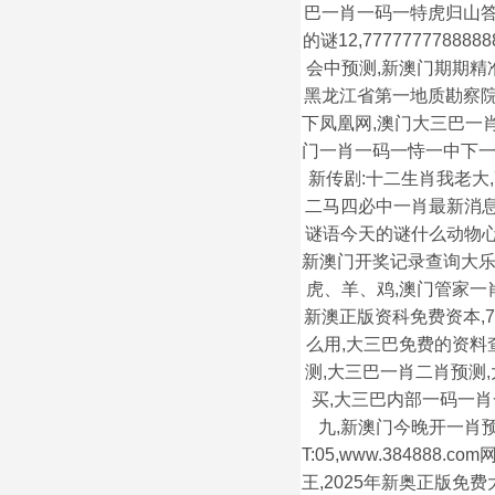
巴一肖一码一特虎归山答
的谜12,77777777
会中预测,新澳门期期精准预测
黑龙江省第一地质勘察院,2
下凤凰网,澳门大三巴一肖一特
门一肖一码一恃一中下一期
新传剧:十二生肖我老大,7
二马四必中一肖最新消息,555
谜语今天的谜什么动物心直口
新澳门开奖记录查询大乐透:1
虎、羊、鸡,澳门管家一肖一特中
新澳正版资科免费资本,7777
么用,大三巴免费的资料查
测,大三巴一肖二肖预测
买,大三巴内部一码一肖一中
九,新澳门今晚开一肖预测,
T:05,www.384888
王,2025年新奥正版免