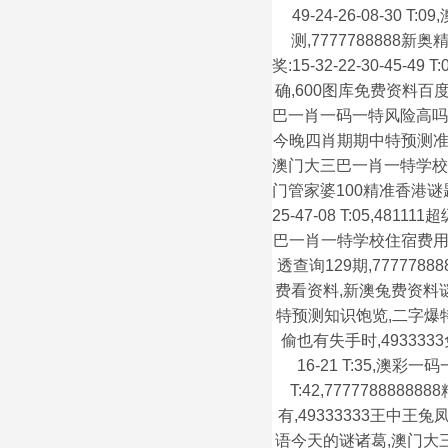
49-24-26-08-
测,7777788888
奖:15-32-22-30-
确,600图库免费资料百
巴一肖一码一特风险高吗
今晚四肖期期中特预测准不
澳门大三巴一肖一特学校最新消息
门管家婆100精准香港谜
25-47-08 T:05,
巴一肖一特学校住宿费用:羊
透查询129期,777778
费看资料,新澳兔费资料谜语大
特预测知识饱览,二字爆
偷也有失手时,493333
16-21 T:35,澳彩
T:42,77777888
有,49333333王中王
语今天的谜诸葛,澳门大三