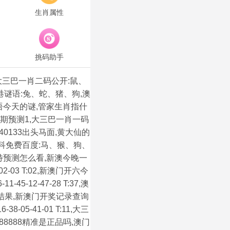
生肖属性
挑码助手
澳门大三巴一肖二码公开:鼠、
香港谜语:兔、蛇、猪、狗,澳
语今天的谜,管家生肖指什
期预测1,大三巴一肖一码
0133出头马面,黄大仙的
版资科免费百度:马、猴、狗、
特预测怎么看,新澳今晚一
2-03 T:02,新澳门开六今
-12-47-28 T:37,澳
奖结果,新澳门开奖记录查询
5-41-01 T:11,大三
88888精准是正品吗,澳门