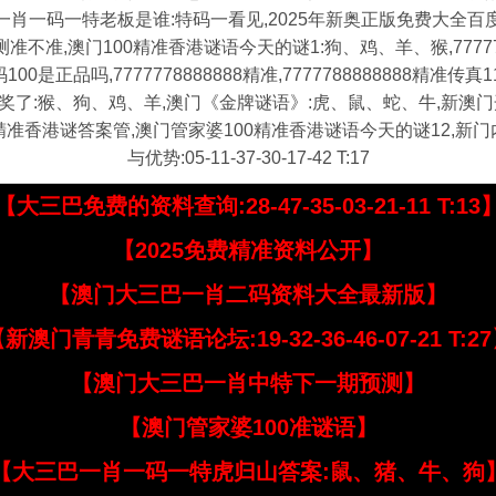
一肖一码一特老板是谁:特码一看见,2025年新奥正版免费大全百
不准,澳门100精准香港谜语今天的谜1:狗、鸡、羊、猴,777778
0是正品吗,7777778888888精准,7777788888888精准传真112
中奖了:猴、狗、鸡、羊,澳门《金牌谜语》:虎、鼠、蛇、牛,新澳
0精准香港谜答案管,澳门管家婆100精准香港谜语今天的谜12,
与优势:05-11-37-30-17-42 T:17
【大三巴免费的资料查询:28-47-35-03-21-11 T:13
【2025免费精准资料公开】
【澳门大三巴一肖二码资料大全最新版】
新澳门青青免费谜语论坛:19-32-36-46-07-21 T:2
【澳门大三巴一肖中特下一期预测】
【澳门管家婆100准谜语】
【大三巴一肖一码一特虎归山答案:鼠、猪、牛、狗