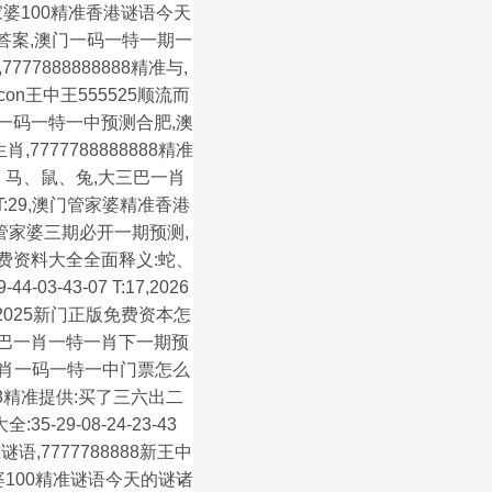
婆100精准香港谜语今天
谜底答案,澳门一码一特一期一
77888888888精准与,
on王中王555525顺流而
,澳门一码一特一中预测合肥,澳
77788888888精准
:虎、马、鼠、兔,大三巴一肖
5 T:29,澳门管家婆精准香港
澳门管家婆三期必开一期预测,
全年免费资料大全全面释义:蛇、
-43-07 T:17,2026
11,2025新门正版免费资本怎
大三巴一肖一特一肖下一期预
一肖一码一特一中门票怎么
888精准提供:买了三六出二
29-08-24-23-43
谜语,7777788888新王中
婆100精准谜语今天的谜诸