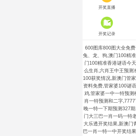
开奖直播
开奖记录
600图库800图大全免费
兔、龙、狗,澳门100精准
门100精准香港谜语今
么生肖,六肖王中王预测
100获奖情况,新澳门管
资料免费,管家婆100谜语
鸡,管家婆一中一特预测
肖一特预测和二字,777778
晚一特一下期预测327期,澳门
门大三巴一肖一码一特老板
大乐透开奖结果,新澳门青青谜
巴一肖一特一中开奖结果:龙