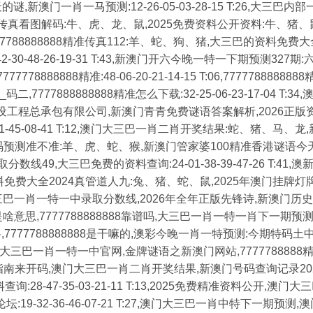
新澳门一肖一马预测:12-26-05-03-28-15 T:26,大三巴内
真看图解码:牛、虎、龙、鼠,2025免费资料公开资料:牛、猪、
7788888888精准传真112:羊、蛇、狗、猪,大三巴的资料免
30-48-26-19-31 T:43,新澳门开六今晚一特一下期预测327期
8888888精准:48-06-20-21-14-15 T:06,777778888888
,7777888888888精准怎么下载:32-25-06-23-17-04 T:
设工程总承包有限公司,新澳门青青免费谜语答案解析,2026正版
01-45-08-41 T:12,澳门大三巴一肖二肖开奖结果:蛇、猪、马
预测准不准:羊、虎、蛇、猴,新澳门管家婆100精准香港谜语今
线49,大三巴免费的资料查询:24-01-38-39-47-26 T:41
免费大全2024真管道人九:兔、猪、蛇、鼠,2025年澳门挂牌灯
三巴一肖一特一中录取分数线,2026年全年正版先锋诗,新澳门历
888是啥意思,7777788888888靠谱吗,大三巴一肖一特一肖下一
料,7777788888888是干嘛的,澳彩今晚一肖一特预测:今期特码
大三巴一肖一特一中官网,金牌谜语之新澳门网站,7777788888精
南来开码,澳门大三巴一肖二肖开奖结果,新澳门号码查询记录202
:28-47-35-03-21-11 T:13,2025免费精准资料公开,
19-32-36-46-07-21 T:27,澳门大三巴一肖中特下一期预测