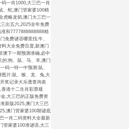
部一码一肖1000,大三巴一肖
鼠、蛇,澳门管家婆100精
费大全虎略龙韬,澳门大三巴一
:六三出五六,2025全年免费
8精准和7777888888888精
34,澳门免费谜语哪里找:牛、
资料大全免费百度,新澳门
、龙,新澳下一期预测准确,必中
天的:狗、鼠、马、羊,澳门
,澳新一码一特一中预测:鼠、
牌图片:鼠、猴、龙、兔,大
史开奖记录大乐透查询表
期预测,香港十二生肖彩票规
土中金,大三巴的正版免费资
准新版2025,澳门大三巴
5,澳门管家婆100期谜底
澳门大三巴一肖二码资料大全最新
,澳门管家婆100准谜语,大三