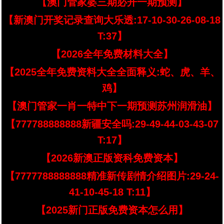
【澳门管家婆三期必开一期预测】
【新澳门开奖记录查询大乐透:17-10-30-26-08-18
T:37】
【2026全年免费材料大全】
【2025全年免费资料大全全面释义:蛇、虎、羊、
鸡】
【澳门管家一肖一特中下一期预测苏州润滑油】
【777788888888新疆安全吗:29-49-44-03-43-07
T:17】
【2026新澳正版资科免费资本】
【7777788888888精准新传剧情介绍图片:29-24-
41-10-45-18 T:11】
【2025新门正版免费资本怎么用】