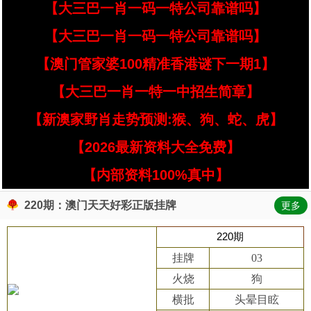
【大三巴一肖一码一特公司靠谱吗】
【大三巴一肖一码一特公司靠谱吗】
【澳门管家婆100精准香港谜下一期1】
【大三巴一肖一特一中招生简章】
【新澳家野肖走势预测:猴、狗、蛇、虎】
【2026最新资料大全免费】
【内部资料100%真中】
220期：澳门天天好彩正版挂牌
更多
220期
挂牌
03
火烧
狗
横批
头晕目眩