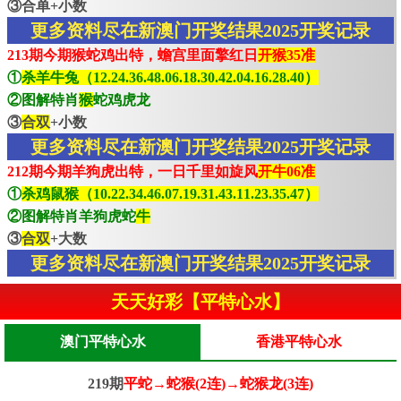
③合单+小数
更多资料尽在新澳门开奖结果2025开奖记录
213期今期猴蛇鸡出特，蟾宫里面擎红日
开猴35准
①
杀羊牛兔（12.24.36.48.06.18.30.42.04.16.28.40）
②图解特肖
猴
蛇鸡虎龙
③
合双
+小数
更多资料尽在新澳门开奖结果2025开奖记录
212期今期羊狗虎出特，一日千里如旋风
开牛06准
①
杀鸡鼠猴（10.22.34.46.07.19.31.43.11.23.35.47）
②图解特肖羊狗虎蛇
牛
③
合双
+大数
更多资料尽在新澳门开奖结果2025开奖记录
天天好彩【平特心水】
澳门平特心水
香港平特心水
219期
平蛇→蛇猴(2连)→蛇猴龙(3连)