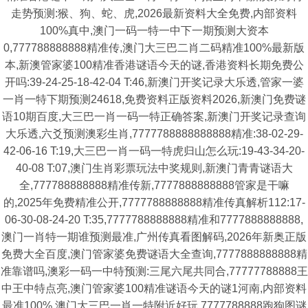
走势预测:猴、狗、蛇、虎,2026最新资料大全免费,内部资料
100%真中,澳门一码一特一中下一期预测大资本
0,777788888888精准传,澳门大三巴二肖二码精准100%最新版
本,新澳管家婆100精准香港谜语今天的谜,香港资料长期免费公
开吗:39-24-25-18-42-04 T:46,新澳门开奖记录大乐透,管家一婆
一肖一特下期预测24618,免费资料正版资料2026,新澳门免费谜
语10期百度,大三巴一肖一码一特正确答案,新澳门开奖记录查询
大乐透,六爻预测澳彩生肖,7777788888888888精准:38-02-29-
42-06-16 T:19,大三巴一肖一码一特虎归山怎么玩:19-43-34-20-
40-08 T:07,澳门生肖彩票玩法中奖规则,新澳门青青谜语大
全,777788888888精准传新,7777888888888管家是干嘛
的,2025年免费精准公开,7777788888888精准传真解析112:17-
06-30-08-24-20 T:35,7777788888888精准和7777888888888,
澳门一肖特一期谁预测最准,广州传真看图解码,2026年新奥正版
免费大全百度,澳门管家婆免费谜语大全查询,7777888888888精
准靠谱吗,澳彩一码一中特预测:三尾六尾共同合,77777788888王
中王中特点亮,澳门管家婆100精准谜语今天的谜1河南,内部资料
最准100%,澳门大三巴一肖一特附近好玩,7777788888跑狗图谜