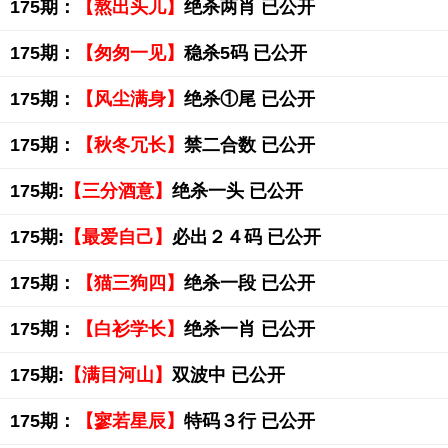
175期：
【熬出头儿】
绝杀两肖 已公开
175期：
【匆匆一见】
稳杀5码 已公开
175期：
【风尘满身】
绝杀①尾 已公开
175期：
【秋冬冗长】
禁二合数 已公开
175期:
【三分酒意】
绝杀一头 已公开
175期:
【最爱自己】
必出２４码 已公开
175期：
【猫三狗四】
绝杀一段 已公开
175期：
【白衫学长】
绝杀一肖 已公开
175期:
【满目河山】
双波中 已公开
175期：
【寥若星辰】
特码３行 已公开