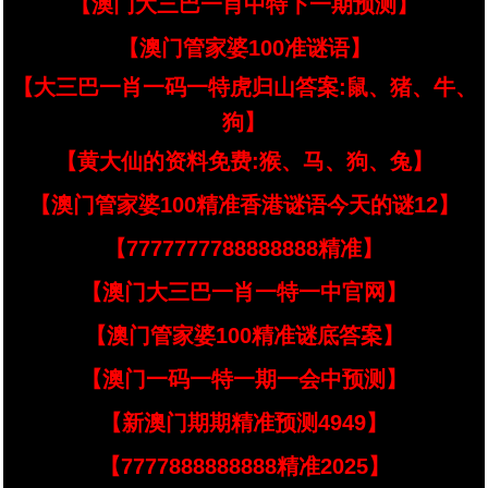
【澳门大三巴一肖中特下一期预测】
【澳门管家婆100准谜语】
【大三巴一肖一码一特虎归山答案:鼠、猪、牛、
狗】
【黄大仙的资料免费:猴、马、狗、兔】
【澳门管家婆100精准香港谜语今天的谜12】
【7777777788888888精准】
【澳门大三巴一肖一特一中官网】
【澳门管家婆100精准谜底答案】
【澳门一码一特一期一会中预测】
【新澳门期期精准预测4949】
【7777888888888精准2025】