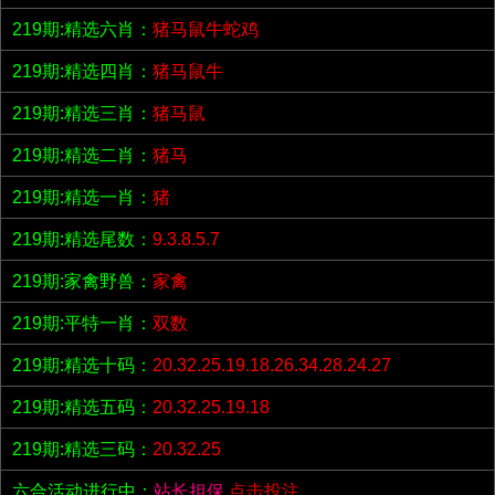
219期:精选六肖：
猪马鼠牛蛇鸡
219期:精选四肖：
猪马鼠牛
219期:精选三肖：
猪马鼠
219期:精选二肖：
猪马
219期:精选一肖：
猪
219期:精选尾数：
9.3.8.5.7
219期:家禽野兽：
家禽
219期:平特一肖：
双数
219期:精选十码：
20.32.25.19.18.26.34.28.24.27
219期:精选五码：
20.32.25.19.18
219期:精选三码：
20.32.25
六合活动进行中：
站长担保
点击投注