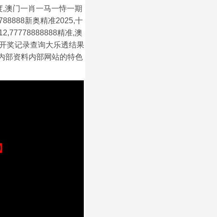
度,澳门一肖一马一恃一期
8888新奥精准2025,十
,77778888888精准,澳
门开奖记录查询大乐透结果
新门内部资料内部网站的特色
】
7】
】