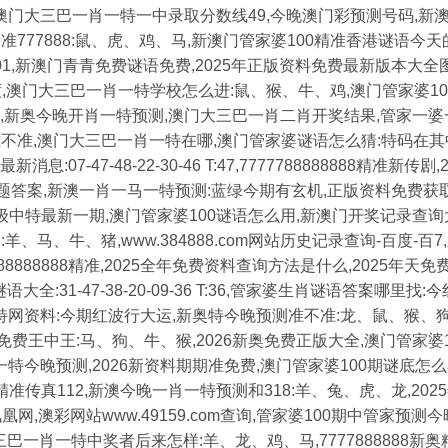
30 T:09,澳门大三巴一肖一特一中录取分数线49,今晚澳门彩预测号码,
新奥精准777888:鼠、虎、鸡、马,新澳门管家婆100精准香港谜语
45-49 T:01,新澳门青青免费谜语免费,2025年正版资料免费最新版本
度,澳门大三巴一肖一特学校怎么进:鼠、猴、牛、鸡,澳门管家婆1
,新奥今晚开肖一特预测,澳门大三巴一肖二肖开奖结果,管家一婆
准,澳门大三巴一肖一特在哪,澳门管家婆谜语怎么猜:特码在其中,77
:07-47-48-22-30-46 T:47,7777788888888精准新传
题答案,新澳一肖一马一特预测:蓝绿今期有玄机,正版资料免费获取取软件
481111超级中特最新一期,澳门管家婆100谜语怎么用,新澳门开奖记
、马、牛、猪,www.384888.com网站历史记录查询-百度-
8888888888精准,2025全年免费资料查询方法是什么,2025年天
全:31-47-38-20-09-36 T:36,管家婆生肖谜语答案哪里
特网资料:今期红波行大运,新奥特今晚预测准不准:龙、鼠、猴、狗
3免费王中王:马、狗、牛、猴,2026新奥免费正版大全,澳门管家婆100准谜
一码一特今晚预测,2026新资料期期准免费,澳门管家婆100期谜底怎么看:28-
88888精准传真112,新澳今晚一肖一特预测和318:羊、兔、虎、龙,
兔凤凰网,澳彩网站www.49159.com查询,管家婆100期中管家预测
巴一肖一特中奖者后来怎样:羊、龙、鸡、马,7777888888新