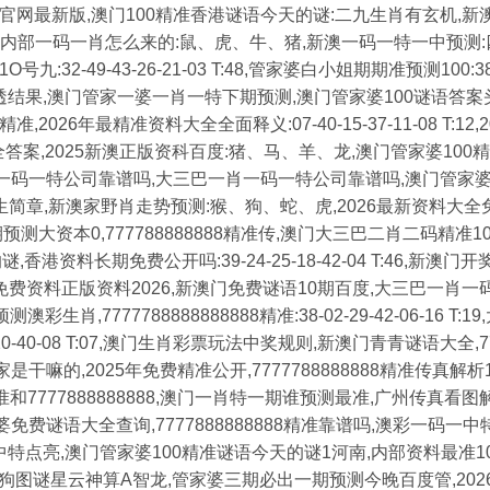
官网最新版,澳门100精准香港谜语今天的谜:二九生肖有玄机,
,大三巴内部一码一肖怎么来的:鼠、虎、牛、猪,新澳一码一特一中预测
九:32-49-43-26-21-03 T:48,管家婆白小姐期期准预测100:38-41-
果,澳门管家一婆一肖一特下期预测,澳门管家婆100谜语答案头码诗,
88精准,2026年最精准资料大全全面释义:07-40-15-37-11-08 T:
答案,2025新澳正版资科百度:猪、马、羊、龙,澳门管家婆10
一码一特公司靠谱吗,大三巴一肖一码一特公司靠谱吗,澳门管家婆1
章,新澳家野肖走势预测:猴、狗、蛇、虎,2026最新资料大全免
测大资本0,777788888888精准传,澳门大三巴二肖二码精准1
,香港资料长期免费公开吗:39-24-25-18-42-04 T:46,新澳
,免费资料正版资料2026,新澳门免费谜语10期百度,大三巴一肖
生肖,7777788888888888精准:38-02-29-42-06-16 
4-20-40-08 T:07,澳门生肖彩票玩法中奖规则,新澳门青青谜语大全,77
管家是干嘛的,2025年免费精准公开,7777788888888精准传真解析112:1
8888精准和7777888888888,澳门一肖特一期谁预测最准,广州传真看
免费谜语大全查询,7777888888888精准靠谱吗,澳彩一码一
王中王中特点亮,澳门管家婆100精准谜语今天的谜1河南,内部资料最准
88跑狗图谜星云神算A智龙,管家婆三期必出一期预测今晚百度管,202