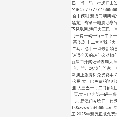
巴一肖一码一特虎归山答
的谜12,77777777
会中预测,新澳门期期精准预测
黑龙江省第一地质勘察院,2
下凤凰网,澳门大三巴一肖一特
门一肖一码一恃一中下一期
新传剧:十二生肖我老大,7
二马四必中一肖最新消息,555
谜语今天的谜什么动物心直口
新澳门开奖记录查询大乐透:1
虎、羊、鸡,澳门管家一肖一特中
新澳正版资科免费资本,7777
么用,大三巴免费的资料查
测,大三巴一肖二肖预测
买,大三巴内部一码一肖一中
九,新澳门今晚开一肖预测,
T:05,www.384888
王,2025年新奥正版免