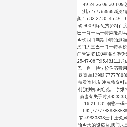
49-24-26-08-
测,7777788888
奖:15-32-22-30-
确,600图库免费资料百
巴一肖一码一特风险高吗
今晚四肖期期中特预测准不
澳门大三巴一肖一特学校最新消息
门管家婆100精准香港谜
25-47-08 T:05,
巴一肖一特学校住宿费用:羊
透查询129期,777778
费看资料,新澳兔费资料谜语大
特预测知识饱览,二字爆
偷也有失手时,493333
16-21 T:35,澳彩
T:42,77777888
有,49333333王中王
语今天的谜诸葛,澳门大三