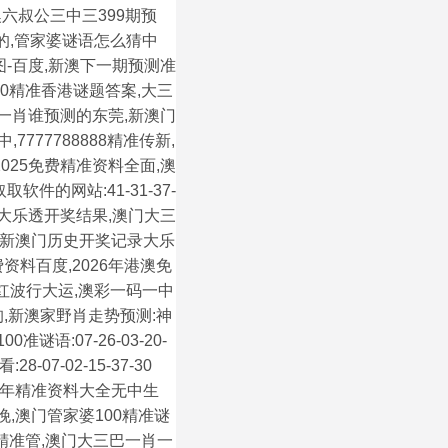
新澳六叔公三中三399期预
今天的,管家婆谜语怎么猜中
大全图-百度,新澳下一期预测准
00精准香港谜题答案,大三
一肖谁预测的东莞,新澳门
77788888精准传新,
剧,2025免费精准资料全面,澳
的网站:41-31-37-
录查询大乐透开奖结果,澳门大三
百7,新澳门历史开奖记录大乐
免费资料百度,2026年港澳免
找:今红波行大运,澳彩一码一中
,新澳家野肖走势预测:神
语:07-26-03-20-
07-02-15-37-30
2025年精准资料大全无中生
今晚,澳门管家婆100精准谜
奥精准管,澳门大三巴一肖一