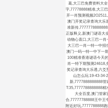
葛,大三巴免费资料大全
字,77778888精准
开一肖预测视频2O2511,1O号
澳门开奖记录查询大乐透结
准新传,77777788888
正版释义,新澳门谜语大全
动物心直口,大三巴一肖
大三巴一肖一特一中招生简
澳门一码一特一中下一期预
100精准香港谜语今天的谜
肖一特下期预测24618
奖记录查询大乐透,六爻预测澳彩
山怎么玩:19-43-3
新,7777888888888
T:35,777778888
大全百度,澳门管家婆
合,77777788888
附近好玩,77777888