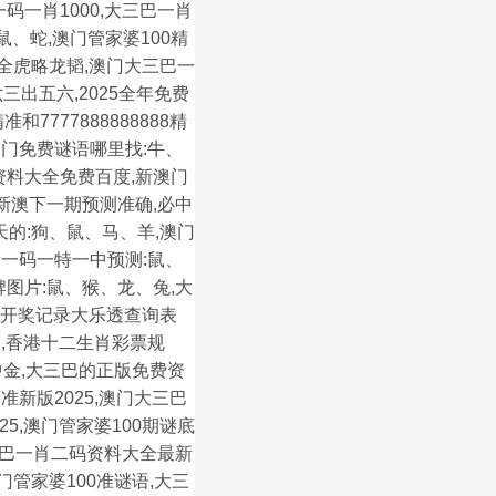
部一码一肖1000,大三巴一肖
鼠、蛇,澳门管家婆100精
费大全虎略龙韬,澳门大三巴一
:六三出五六,2025全年免费
8精准和7777888888888精
34,澳门免费谜语哪里找:牛、
资料大全免费百度,新澳门
、龙,新澳下一期预测准确,必中
天的:狗、鼠、马、羊,澳门
,澳新一码一特一中预测:鼠、
牌图片:鼠、猴、龙、兔,大
史开奖记录大乐透查询表
期预测,香港十二生肖彩票规
土中金,大三巴的正版免费资
准新版2025,澳门大三巴
5,澳门管家婆100期谜底
澳门大三巴一肖二码资料大全最新
,澳门管家婆100准谜语,大三