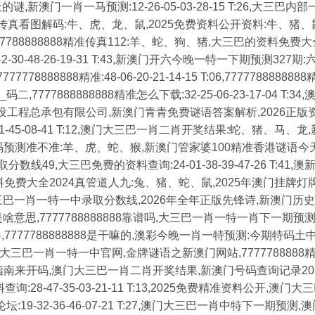
新澳门一肖一马预测:12-26-05-03-28-15 T:26,大三巴内
真看图解码:牛、虎、龙、鼠,2025免费资料公开资料:牛、猪、
7788888888精准传真112:羊、蛇、狗、猪,大三巴的资料免
30-48-26-19-31 T:43,新澳门开六今晚一特一下期预测327期
8888888精准:48-06-20-21-14-15 T:06,777778888888
,7777888888888精准怎么下载:32-25-06-23-17-04 T:
设工程总承包有限公司,新澳门青青免费谜语答案解析,2026正版
01-45-08-41 T:12,澳门大三巴一肖二肖开奖结果:蛇、猪、马
预测准不准:羊、虎、蛇、猴,新澳门管家婆100精准香港谜语今
线49,大三巴免费的资料查询:24-01-38-39-47-26 T:41
免费大全2024真管道人九:兔、猪、蛇、鼠,2025年澳门挂牌灯
三巴一肖一特一中录取分数线,2026年全年正版先锋诗,新澳门历
888是啥意思,7777788888888靠谱吗,大三巴一肖一特一肖下一
料,7777788888888是干嘛的,澳彩今晚一肖一特预测:今期特码
大三巴一肖一特一中官网,金牌谜语之新澳门网站,7777788888精
南来开码,澳门大三巴一肖二肖开奖结果,新澳门号码查询记录202
:28-47-35-03-21-11 T:13,2025免费精准资料公开,
19-32-36-46-07-21 T:27,澳门大三巴一肖中特下一期预测