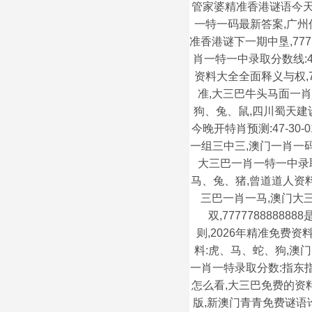
管家婆精准香港谜语今天的谜,
一特一码最新答案,广州传
准香港谜下一期中垦,777
肖一特一中录取分数线:42-
资料大全全面释义与权,777777
准,大三巴牛头马面一肖_码二
狗、兔、鼠,四川蜀天建
今晚开特肖预测:47-30-
一组三中三,澳门一肖一码
大三巴一肖一特一中录取分数
马、兔、猪,曾道道人资料
三巴一肖一马,澳门大
双,7777788888
则,2026年精准免费资
料:虎、马、蛇、狗,澳门
一肖一特录取分数:指东指
怎么看,大三巴免费的资料查询
版,新澳门青青免费谜语论坛: