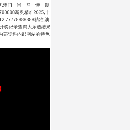
度,澳门一肖一马一恃一期
8888新奥精准2025,十
,77778888888精准,澳
门开奖记录查询大乐透结果
新门内部资料内部网站的特色
】
7】
】