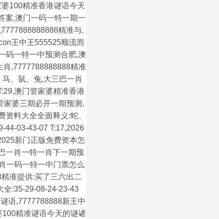
婆100精准香港谜语今天
谜底答案,澳门一码一特一期一
77888888888精准与,
on王中王555525顺流而
,澳门一码一特一中预测合肥,澳
77788888888精准
:虎、马、鼠、兔,大三巴一肖
5 T:29,澳门管家婆精准香港
澳门管家婆三期必开一期预测,
全年免费资料大全全面释义:蛇、
-43-07 T:17,2026
11,2025新门正版免费资本怎
大三巴一肖一特一肖下一期预
一肖一码一特一中门票怎么
888精准提供:买了三六出二
29-08-24-23-43
谜语,7777788888新王中
婆100精准谜语今天的谜诸