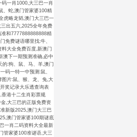
部一码一肖1000,大三巴一肖
鼠、蛇,澳门管家婆100精
费大全虎略龙韬,澳门大三巴一
:六三出五六,2025全年免费
8精准和7777888888888精
34,澳门免费谜语哪里找:牛、
资料大全免费百度,新澳门
、龙,新澳下一期预测准确,必中
天的:狗、鼠、马、羊,澳门
,澳新一码一特一中预测:鼠、
牌图片:鼠、猴、龙、兔,大
史开奖记录大乐透查询表
期预测,香港十二生肖彩票规
土中金,大三巴的正版免费资
准新版2025,澳门大三巴
5,澳门管家婆100期谜底
澳门大三巴一肖二码资料大全最新
,澳门管家婆100准谜语,大三