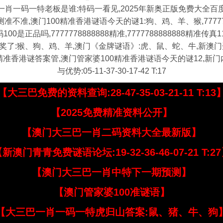
一肖一码一特老板是谁:特码一看见,2025年新奥正版免费大全百
不准,澳门100精准香港谜语今天的谜1:狗、鸡、羊、猴,777778
0是正品吗,7777778888888精准,7777788888888精准传真112
中奖了:猴、狗、鸡、羊,澳门《金牌谜语》:虎、鼠、蛇、牛,新澳
0精准香港谜答案管,澳门管家婆100精准香港谜语今天的谜12,
与优势:05-11-37-30-17-42 T:17
【大三巴免费的资料查询:28-47-35-03-21-11 T:13
【2025免费精准资料公开】
【澳门大三巴一肖二码资料大全最新版】
新澳门青青免费谜语论坛:19-32-36-46-07-21 T:2
【澳门大三巴一肖中特下一期预测】
【澳门管家婆100准谜语】
【大三巴一肖一码一特虎归山答案:鼠、猪、牛、狗