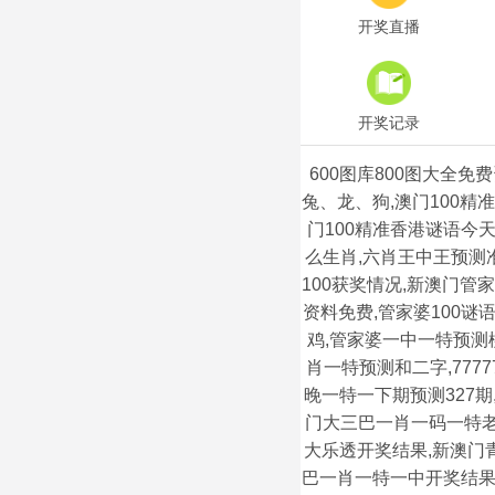
开奖直播
开奖记录
600图库800图大全免费
兔、龙、狗,澳门100精准
门100精准香港谜语今
么生肖,六肖王中王预测
100获奖情况,新澳门管
资料免费,管家婆100谜语
鸡,管家婆一中一特预测
肖一特预测和二字,777778
晚一特一下期预测327期,澳门
门大三巴一肖一码一特老板
大乐透开奖结果,新澳门青青谜
巴一肖一特一中开奖结果:龙