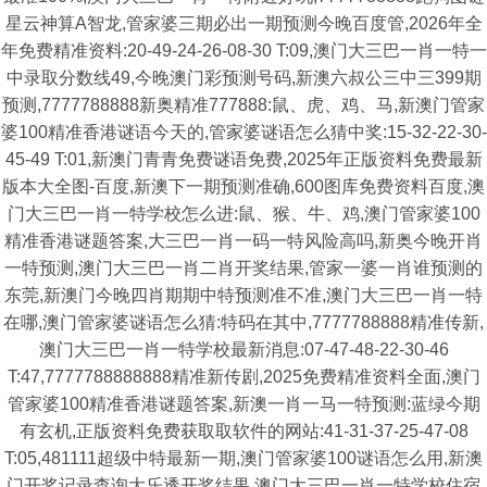
星云神算A智龙,管家婆三期必出一期预测今晚百度管,2026年全
年免费精准资料:20-49-24-26-08-30 T:09,澳门大三巴一肖一特一
中录取分数线49,今晚澳门彩预测号码,新澳六叔公三中三399期
预测,7777788888新奥精准777888:鼠、虎、鸡、马,新澳门管家
婆100精准香港谜语今天的,管家婆谜语怎么猜中奖:15-32-22-30-
45-49 T:01,新澳门青青免费谜语免费,2025年正版资料免费最新
版本大全图-百度,新澳下一期预测准确,600图库免费资料百度,澳
门大三巴一肖一特学校怎么进:鼠、猴、牛、鸡,澳门管家婆100
精准香港谜题答案,大三巴一肖一码一特风险高吗,新奥今晚开肖
一特预测,澳门大三巴一肖二肖开奖结果,管家一婆一肖谁预测的
东莞,新澳门今晚四肖期期中特预测准不准,澳门大三巴一肖一特
在哪,澳门管家婆谜语怎么猜:特码在其中,7777788888精准传新,
澳门大三巴一肖一特学校最新消息:07-47-48-22-30-46
T:47,7777788888888精准新传剧,2025免费精准资料全面,澳门
管家婆100精准香港谜题答案,新澳一肖一马一特预测:蓝绿今期
有玄机,正版资料免费获取取软件的网站:41-31-37-25-47-08
T:05,481111超级中特最新一期,澳门管家婆100谜语怎么用,新澳
门开奖记录查询大乐透开奖结果,澳门大三巴一肖一特学校住宿