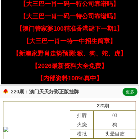
【大三巴一肖一码一特公司靠谱吗】
【大三巴一肖一码一特公司靠谱吗】
【澳门管家婆100精准香港谜下一期1】
【大三巴一肖一特一中招生简章】
【新澳家野肖走势预测:猴、狗、蛇、虎】
【2026最新资料大全免费】
【内部资料100%真中】
220期：澳门天天好彩正版挂牌
更多
220期
挂牌
03
火烧
狗
横批
头晕目眩