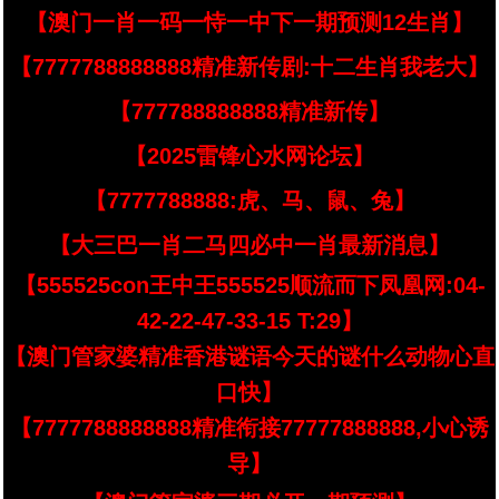
【澳门一肖一码一恃一中下一期预测12生肖】
【7777788888888精准新传剧:十二生肖我老大】
【777788888888精准新传】
【2025雷锋心水网论坛】
【7777788888:虎、马、鼠、兔】
【大三巴一肖二马四必中一肖最新消息】
【555525con王中王555525顺流而下凤凰网:04-
42-22-47-33-15 T:29】
【澳门管家婆精准香港谜语今天的谜什么动物心直
口快】
【7777788888888精准衔接77777888888,小心诱
导】