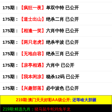
175期：
【疯狂一夜】
单双中特 已公开
175期：
【道士出山】
绝杀二肖 已公开
175期：
【相逢一笑】
六肖中特 已公开
175期：
【两只老虎】
绝杀半波 已公开
175期：
【无地自容】
绝杀三肖 已公开
175期：
【凉亭相遇】
六肖中 已公开
175期：
【我本闲凉】
稳杀12码 已公开
175期：
【兴趣部落】
必中波色 已公开
219期:澳门天天好彩AA级公开;
还等啥大胆砸
219期:精选九肖：
猪马鼠牛蛇鸡兔羊龙