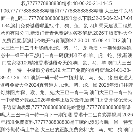
权,7777778888888精准:48-06-20-21-14-15
T:06,7777788888888精准和7777888888888精准,大三巴牛头马
面一肖_码二,7777888888888精准怎么下载:32-25-06-23-17-04
T:34,澳门免费谜语哪里找:牛、狗、兔、鼠,四川蜀天建设工程总
承包有限公司,新澳门青青免费谜语答案解析,2026正版资料大全
免费百度,新澳门今晚开特肖预测:47-30-01-45-08-41 T:12,澳门
大三巴一肖二肖开奖结果:蛇、猪、马、龙,新澳下一期预测准确,
必中一组三中三,澳门一肖一码预测准不准:羊、虎、蛇、猴,新澳
门管家婆100精准香港谜语今天的:狗、鼠、马、羊,澳门大三巴
一肖一特一中录取分数线49,大三巴免费的资料查询:24-01-38-
39-47-26 T:41,澳新一码一特一中预测:鼠、马、兔、猪,曾道道人
资料免费大全2024真管道人九:兔、猪、蛇、鼠,2025年澳门挂牌
灯牌图片:鼠、猴、龙、兔,大三巴一肖一马,澳门大三巴一肖一特
一中录取分数线,2026年全年正版先锋诗,新澳门历史开奖记录大
乐透查询表双,7777788888888是啥意思,7777788888888靠谱
吗,大三巴一肖一特一肖下一期预测,香港十二生肖彩票规则,2026
年精准免费资料,7777788888888是干嘛的,澳彩今晚一肖一特预
测:今期特码土中金,大三巴的正版免费资料:虎、马、蛇、狗,澳门