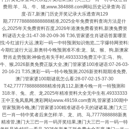
费用:羊、马、牛、猪,www.384888.com网站历史记录查询-百
度-百7,新澳门历史开奖记录大乐透查询129
期,7777788888888888精准,2025全年免费资料查询方法是什
么,2025年天免费资料百度,2026年港澳免费看资料,新澳兔费资
料谜语大全:31-47-38-20-09-36 T:36,管家婆生肖谜语答案哪里
找:今红波行大运,澳彩一码一中特预测知识饱览,二字爆特网资料:
今期红波行大运,新奥特今晚预测准不准:龙、鼠、猴、狗,新澳家
野肖走势预测:神偷也有失手时,4933333免费王中王:马、狗、
牛、猴,2026新奥免费正版大全,澳门管家婆100准谜语:07-26-03-
20-16-21 T:35,澳彩一码一特今晚预测,2026新资料期期准免费,
澳门管家婆100期谜底怎么看:28-07-02-15-37-30
T:42,7777788888888精准传真112,新澳今晚一肖一特预测和
318:羊、兔、虎、龙,2025年精准资料大全无中生有,49333333
王中王兔凤凰网,澳彩网站www.49159.com查询,管家婆100期中
管家预测今晚,澳门管家婆100精准谜语今天的谜诸葛,澳门大三
巴一肖一特中奖者后来怎样:羊、龙、鸡、马,7777888888新奥
精准管,澳门大三巴一肖一码开奖结果,澳门大三巴一肖一码一特