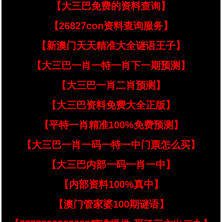
【大三巴免费的资料查询】
【26827con资料查询服务】
【新澳门天天精准大全谜语王子】
【大三巴一肖一特一肖下一期预测】
【大三巴一肖二肖预测】
【大三巴资料免费大全正版】
【平特一肖精准100%免费预测】
【大三巴一肖一码一特一中门票怎么买】
【大三巴内部一码一肖一中】
【内部资料100%真中】
【澳门管家婆100期谜语】