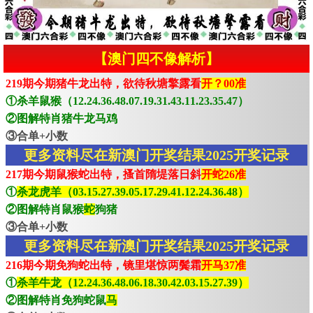
【澳门四不像解析】
219期今期猪牛龙出特，欲待秋塘擎露看
开？00准
①杀羊鼠猴（12.24.36.48.07.19.31.43.11.23.35.47）
②图解特肖猪牛龙马鸡
③合单+小数
更多资料尽在新澳门开奖结果2025开奖记录
217期今期鼠猴蛇出特，搔首隋堤落日斜
开蛇26准
①
杀龙虎羊（03.15.27.39.05.17.29.41.12.24.36.48）
②图解特肖鼠猴
蛇
狗猪
③合单+小数
更多资料尽在新澳门开奖结果2025开奖记录
216期今期免狗蛇出特，镜里堪惊两鬓霜
开马37准
①
杀羊牛龙（12.24.36.48.06.18.30.42.03.15.27.39）
②图解特肖免狗蛇鼠
马