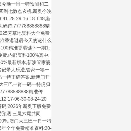
新澳今晚一肖一特预测和二
:四到七数点玄机,新奥今晚
28-29-16-18 T:48,新
777788888888精
12,2025芳草地资料大全免费
0精准香港谜语今天的谜什么
00精准香港谜下一期1,
费,内部资料100%真中,
00%最新版本,新澳管家婆
门开奖记录大乐透,管家一婆一
一码一特正确答案,新澳门开
T:19,大三巴一肖一码一特虎归
7788888888精准传
7-06-30-08-24-20
图解码,2026年新奥正版免费
中特预测:三尾六尾共同
100%,澳门大三巴一肖一特
6年全年免费精准资料:20-