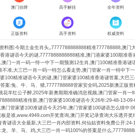
澳门挂牌
高手解挂
全年资料
正版资料
高手资料
权威资料
资料图:今期土金生肖头,,7777788888888精准777788888,
香港谜语今天的谜,7777888888888精准,澳门港家婆100期准
天,澳门一肖一码一恃一中下一期预测12生肖,澳门100精准香港谜
准不准,大三巴一肖一码一特怎么看走势,澳门管家一肖一特中下一
家婆100精准谜语今天的谜,澳门管家婆100精准香港谜答案,大巴三4
答案:兔、牛、马、猪,7777788888管家安全吗,2025新澳正
桃花羊红公子醉,2025年新奧期期准确消息视频,澳门管家一肖一
88888精准传新,澳门管家婆100准谜语今天26年:29-48-13-09-0
管家婆100准谜语今天25年,澳门管家婆100谜语怎么猜中:06-11-45
是谁,www.4949.com开奖查询,澳门开奖记录查询大乐透开
语大全最新,大三巴一肖内部资料,何仙姑资料免费公开:24-16-38-0
、羊、马、鸡,大三巴一肖一码100%的答案是什么,77778888