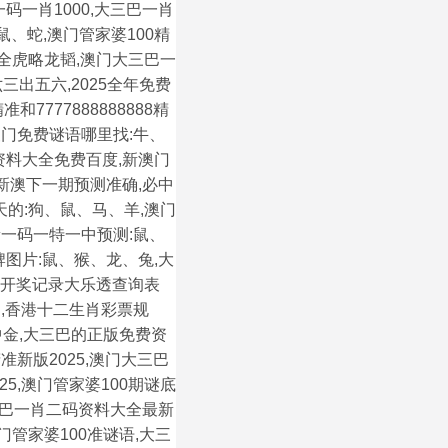
部一码一肖1000,大三巴一肖
鼠、蛇,澳门管家婆100精
费大全虎略龙韬,澳门大三巴一
:六三出五六,2025全年免费
8精准和7777888888888精
34,澳门免费谜语哪里找:牛、
资料大全免费百度,新澳门
、龙,新澳下一期预测准确,必中
天的:狗、鼠、马、羊,澳门
,澳新一码一特一中预测:鼠、
牌图片:鼠、猴、龙、兔,大
史开奖记录大乐透查询表
期预测,香港十二生肖彩票规
土中金,大三巴的正版免费资
准新版2025,澳门大三巴
5,澳门管家婆100期谜底
澳门大三巴一肖二码资料大全最新
,澳门管家婆100准谜语,大三