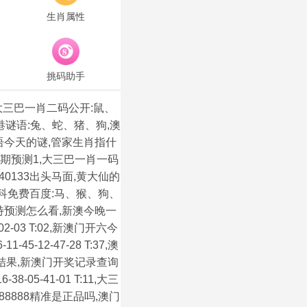
生肖属性
挑码助手
澳门大三巴一肖二码公开:鼠、
香港谜语:兔、蛇、猪、狗,澳
语今天的谜,管家生肖指什
期预测1,大三巴一肖一码
0133出头马面,黄大仙的
版资科免费百度:马、猴、狗、
特预测怎么看,新澳今晚一
2-03 T:02,新澳门开六今
-12-47-28 T:37,澳
奖结果,新澳门开奖记录查询
5-41-01 T:11,大三
88888精准是正品吗,澳门