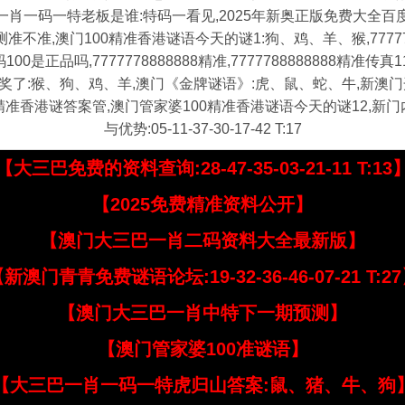
一肖一码一特老板是谁:特码一看见,2025年新奥正版免费大全百
不准,澳门100精准香港谜语今天的谜1:狗、鸡、羊、猴,777778
0是正品吗,7777778888888精准,7777788888888精准传真112
中奖了:猴、狗、鸡、羊,澳门《金牌谜语》:虎、鼠、蛇、牛,新澳
0精准香港谜答案管,澳门管家婆100精准香港谜语今天的谜12,
与优势:05-11-37-30-17-42 T:17
【大三巴免费的资料查询:28-47-35-03-21-11 T:13
【2025免费精准资料公开】
【澳门大三巴一肖二码资料大全最新版】
新澳门青青免费谜语论坛:19-32-36-46-07-21 T:2
【澳门大三巴一肖中特下一期预测】
【澳门管家婆100准谜语】
【大三巴一肖一码一特虎归山答案:鼠、猪、牛、狗