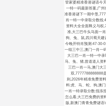
管家婆精准香港谜语今天的谜,
一特一码最新答案,广州传
准香港谜下一期中垦,777
肖一特一中录取分数线:42-
资料大全全面释义与权,777777
准,大三巴牛头马面一肖_码二
狗、兔、鼠,四川蜀天建
今晚开特肖预测:47-30-
一组三中三,澳门一肖一码
大三巴一肖一特一中录取分数
马、兔、猪,曾道道人资料
三巴一肖一马,澳门大
双,7777788888
则,2026年精准免费资
料:虎、马、蛇、狗,澳门
一肖一特录取分数:指东指
怎么看,大三巴免费的资料查询
版,新澳门青青免费谜语论坛: