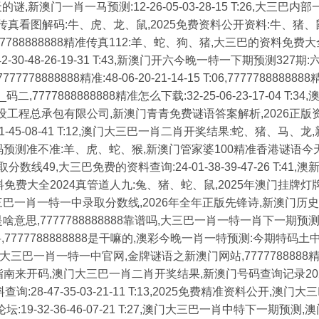
新澳门一肖一马预测:12-26-05-03-28-15 T:26,大三巴内
真看图解码:牛、虎、龙、鼠,2025免费资料公开资料:牛、猪、
7788888888精准传真112:羊、蛇、狗、猪,大三巴的资料免
30-48-26-19-31 T:43,新澳门开六今晚一特一下期预测327期
8888888精准:48-06-20-21-14-15 T:06,777778888888
,7777888888888精准怎么下载:32-25-06-23-17-04 T:
设工程总承包有限公司,新澳门青青免费谜语答案解析,2026正版
01-45-08-41 T:12,澳门大三巴一肖二肖开奖结果:蛇、猪、马
预测准不准:羊、虎、蛇、猴,新澳门管家婆100精准香港谜语今
线49,大三巴免费的资料查询:24-01-38-39-47-26 T:41
免费大全2024真管道人九:兔、猪、蛇、鼠,2025年澳门挂牌灯
三巴一肖一特一中录取分数线,2026年全年正版先锋诗,新澳门历
888是啥意思,7777788888888靠谱吗,大三巴一肖一特一肖下一
料,7777788888888是干嘛的,澳彩今晚一肖一特预测:今期特码
大三巴一肖一特一中官网,金牌谜语之新澳门网站,7777788888精
南来开码,澳门大三巴一肖二肖开奖结果,新澳门号码查询记录202
:28-47-35-03-21-11 T:13,2025免费精准资料公开,
19-32-36-46-07-21 T:27,澳门大三巴一肖中特下一期预测