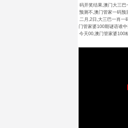
码开奖结果,澳门大三巴
预测不,澳门管家一码预测准
二月,2日,大三巴一肖一码10
门管家婆100期谜语谁
今天00,澳门管家婆10
【