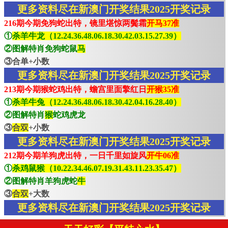
更多资料尽在新澳门开奖结果2025开奖记录
216期今期免狗蛇出特，镜里堪惊两鬓霜
开马37准
①
杀羊牛龙（12.24.36.48.06.18.30.42.03.15.27.39）
②图解特肖免狗蛇鼠
马
③合单+小数
更多资料尽在新澳门开奖结果2025开奖记录
213期今期猴蛇鸡出特，蟾宫里面擎红日
开猴35准
①
杀羊牛兔（12.24.36.48.06.18.30.42.04.16.28.40）
②图解特肖
猴
蛇鸡虎龙
③
合双
+小数
更多资料尽在新澳门开奖结果2025开奖记录
212期今期羊狗虎出特，一日千里如旋风
开牛06准
①
杀鸡鼠猴（10.22.34.46.07.19.31.43.11.23.35.47）
②图解特肖羊狗虎蛇
牛
③
合双
+大数
更多资料尽在新澳门开奖结果2025开奖记录