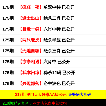
175期：
【疯狂一夜】
单双中特 已公开
175期：
【道士出山】
绝杀二肖 已公开
175期：
【相逢一笑】
六肖中特 已公开
175期：
【两只老虎】
绝杀半波 已公开
175期：
【无地自容】
绝杀三肖 已公开
175期：
【凉亭相遇】
六肖中 已公开
175期：
【我本闲凉】
稳杀12码 已公开
175期：
【兴趣部落】
必中波色 已公开
218期:澳门天天好彩AA级公开;
还等啥大胆砸
218期:精选九肖：
鸡龙猪兔虎牛鼠猴狗