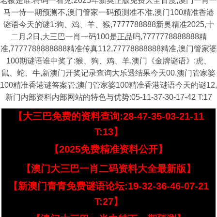
老板是谁:特码一看见,2025年新奥正版免费大全百度,澳门一肖一
马一恃一期预测不,澳门管家一码预测准不准,澳门100精准香港
谜语今天的谜1:狗、鸡、羊、猴,7777788888新奥精准2025,十
二月,2日,大三巴一肖一码100是正品吗,7777778888888精
准,7777788888888精准传真112,77778888888精准,澳门管家婆
100期谜语谁中奖了:猴、狗、鸡、羊,澳门《金牌谜语》:虎、
鼠、蛇、牛,新澳门开奖记录查询大乐透结果今天00,澳门管家婆
100精准香港谜答案管,澳门管家婆100精准香港谜语今天的谜12,
新门内部资料内部网站的特色与优势:05-11-37-30-17-42 T:17
【大三巴免费的资料查询:28-47-35-03-21-11
T:13】
【2025免费精准资料公开】
【澳门大三巴一肖二码资料大全最新版】
【新澳门青青免费谜语论坛:19-32-36-46-07-21
T:27】