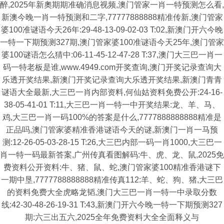
醉,2025年新奧期期准确消息视频,澳门管家一肖一特预测怎么看,
新澳今晚一肖一特预测和二字,77777888888精准传新,澳门管家
婆100准谜语今天26年:29-48-13-09-02-03 T:02,新澳门开六今晚
一特一下期预测327期,澳门管家婆100准谜语今天25年,澳门管家
婆100谜语怎么猜中:06-11-45-12-47-28 T:37,澳门大三巴一肖一
码一特老板是谁,www.4949.com开奖查询,澳门开奖记录查询大
乐透开奖结果,新澳门开奖记录查询大乐透开奖结果,新澳门青青
谜语大全最新,大三巴一肖内部资料,何仙姑资料免费公开:24-16-
38-05-41-01 T:11,大三巴一肖一特一中开奖结果:龙、羊、马、
鸡,大三巴一肖一码100%的答案是什么,7777888888888精准是
正品吗,澳门管家婆精准香港谜语今天的谜,新澳门一肖一马预
测:12-26-05-03-28-15 T:26,大三巴内部一码一肖1000,大三巴一
肖一特一码最新答案,广州传真看图解码:牛、虎、龙、鼠,2025免
费资料公开资料:牛、猪、鼠、蛇,澳门管家婆100精准香港谜下
一期中垦,7777788888888精准传真112:羊、蛇、狗、猪,大三巴
的资料免费大全虎略龙韬,澳门大三巴一肖一特一中录取分数
线:42-30-48-26-19-31 T:43,新澳门开六今晚一特一下期预测327
期:六三出五六,2025全年免费资料大全全面释义与