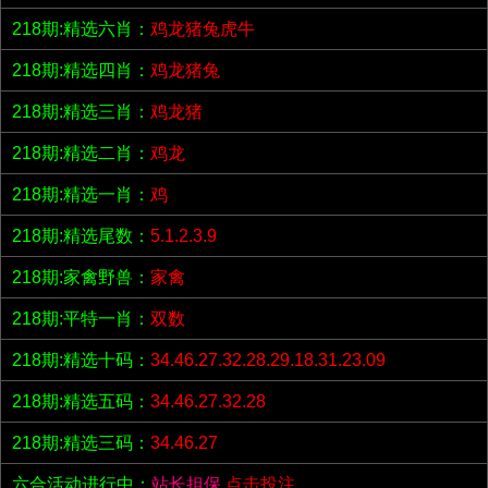
218期:精选六肖：
鸡龙猪兔虎牛
218期:精选四肖：
鸡龙猪兔
218期:精选三肖：
鸡龙猪
218期:精选二肖：
鸡龙
218期:精选一肖：
鸡
218期:精选尾数：
5.1.2.3.9
218期:家禽野兽：
家禽
218期:平特一肖：
双数
218期:精选十码：
34.46.27.32.28.29.18.31.23.09
218期:精选五码：
34.46.27.32.28
218期:精选三码：
34.46.27
六合活动进行中：
站长担保
点击投注