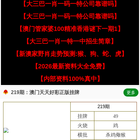
【大三巴一肖一码一特公司靠谱吗】
【大三巴一肖一码一特公司靠谱吗】
【澳门管家婆100精准香港谜下一期1】
【大三巴一肖一特一中招生简章】
【新澳家野肖走势预测:猴、狗、蛇、虎】
【2026最新资料大全免费】
【内部资料100%真中】
219期：澳门天天好彩正版挂牌
更多
219期
挂牌
49
火烧
鸡
横批
杀鸡儆猴