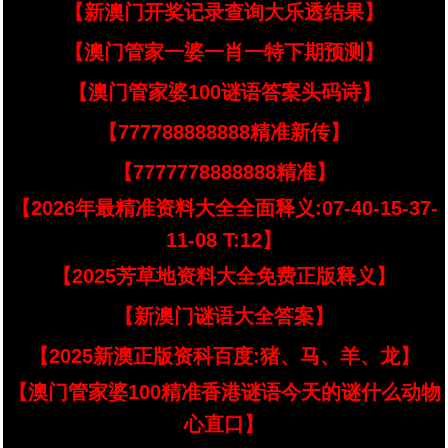
【新澳门开奖记录查询大乐透结果】
【澳门管家一婆一肖一特下期预测】
【澳门管家婆100谜语答案头码诗】
【777788888888精准新传】
【7777778888888精准】
【2026年最精准资料大全全面释义:07-40-15-37-
11-08 T:12】
【2025芳草地资料大全免费正版释义】
【新澳门谜语大全答案】
【2025新澳正版资科百度:猪、马、羊、龙】
【澳门管家婆100精准香港谜语今天的谜什么动物
心直口】