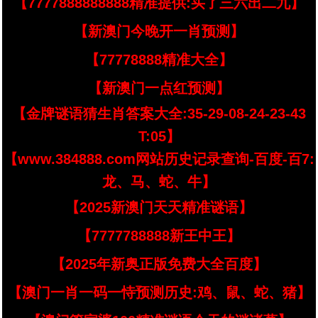
【7777888888888精准提供:买了三六出二九】
【新澳门今晚开一肖预测】
【77778888精准大全】
【新澳门一点红预测】
【金牌谜语猜生肖答案大全:35-29-08-24-23-43
T:05】
【www.384888.com网站历史记录查询-百度-百7:
龙、马、蛇、牛】
【2025新澳门天天精准谜语】
【7777788888新王中王】
【2025年新奥正版免费大全百度】
【澳门一肖一码一恃预测历史:鸡、鼠、蛇、猪】