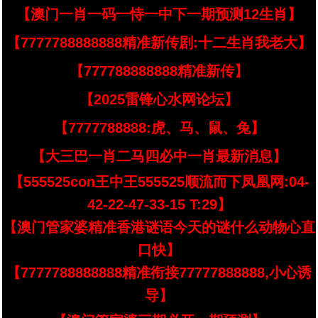
【澳门一肖一码一恃一中下一期预测12生肖】
【7777788888888精准新传剧:十二生肖我老大】
【777788888888精准新传】
【2025雷锋心水网论坛】
【7777788888:虎、马、鼠、兔】
【大三巴一肖二马四必中一肖最新消息】
【555525con王中王555525顺流而下凤凰网:04-
42-22-47-33-15 T:29】
【澳门管家婆精准香港谜语今天的谜什么动物心直
口快】
【7777788888888精准衔接77777888888,小心诱
导】