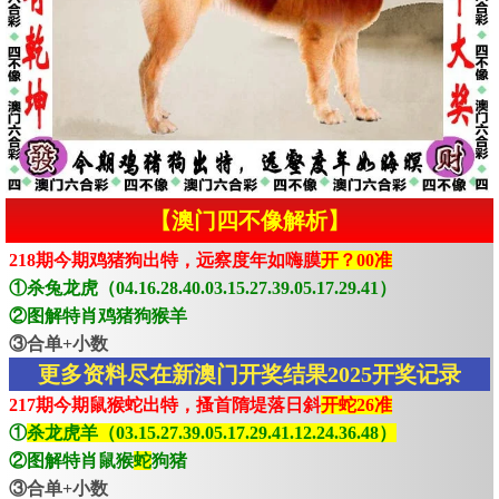
【澳门四不像解析】
218期今期鸡猪狗出特，远察度年如嗨膜
开？00准
①杀兔龙虎（04.16.28.40.03.15.27.39.05.17.29.41）
②图解特肖鸡猪狗猴羊
③合单+小数
更多资料尽在新澳门开奖结果2025开奖记录
217期今期鼠猴蛇出特，搔首隋堤落日斜
开蛇26准
①
杀龙虎羊（03.15.27.39.05.17.29.41.12.24.36.48）
②图解特肖鼠猴
蛇
狗猪
③合单+小数