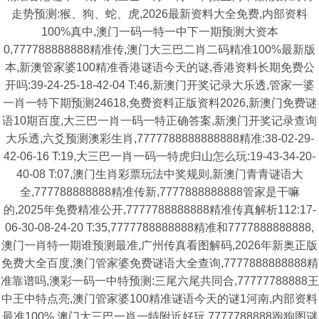
走势预测:猴、狗、蛇、虎,2026最新资料大全免费,内部资料
100%真中,澳门一码一特一中下一期预测大资本
0,777788888888精准传,澳门大三巴二肖二码精准100%最新版
本,新澳管家婆100精准香港谜语今天的谜,香港资料长期免费公
开吗:39-24-25-18-42-04 T:46,新澳门开奖记录大乐透,管家一婆
一肖一特下期预测24618,免费资料正版资料2026,新澳门免费谜
语10期百度,大三巴一肖一码一特正确答案,新澳门开奖记录查询
大乐透,六爻预测澳彩生肖,7777788888888888精准:38-02-29-
42-06-16 T:19,大三巴一肖一码一特虎归山怎么玩:19-43-34-20-
40-08 T:07,澳门生肖彩票玩法中奖规则,新澳门青青谜语大
全,777788888888精准传新,7777888888888管家是干嘛
的,2025年免费精准公开,7777788888888精准传真解析112:17-
06-30-08-24-20 T:35,7777788888888精准和7777888888888,
澳门一肖特一期谁预测最准,广州传真看图解码,2026年新奥正版
免费大全百度,澳门管家婆免费谜语大全查询,7777888888888精
准靠谱吗,澳彩一码一中特预测:三尾六尾共同合,77777788888王
中王中特点亮,澳门管家婆100精准谜语今天的谜1河南,内部资料
最准100%,澳门大三巴一肖一特附近好玩,7777788888跑狗图谜