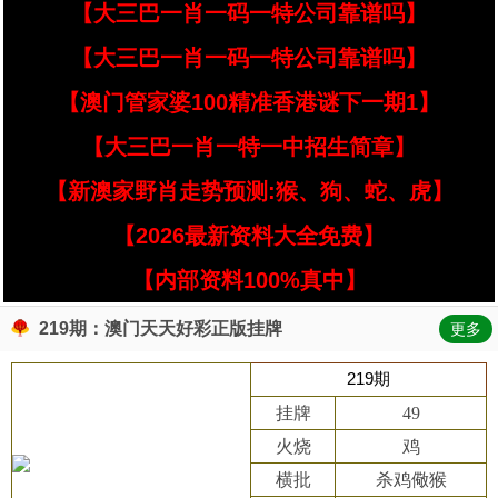
【大三巴一肖一码一特公司靠谱吗】
【大三巴一肖一码一特公司靠谱吗】
【澳门管家婆100精准香港谜下一期1】
【大三巴一肖一特一中招生简章】
【新澳家野肖走势预测:猴、狗、蛇、虎】
【2026最新资料大全免费】
【内部资料100%真中】
219期：澳门天天好彩正版挂牌
更多
219期
挂牌
49
火烧
鸡
横批
杀鸡儆猴