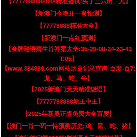
【7777888888888精准提供:买了三六出二九】
【新澳门今晚开一肖预测】
【77778888精准大全】
【新澳门一点红预测】
【金牌谜语猜生肖答案大全:35-29-08-24-23-43
T:05】
【www.384888.com网站历史记录查询-百度-百7:
龙、马、蛇、牛】
【2025新澳门天天精准谜语】
【7777788888新王中王】
【2025年新奥正版免费大全百度】
【澳门一肖一码一恃预测历史:鸡、鼠、蛇、猪】