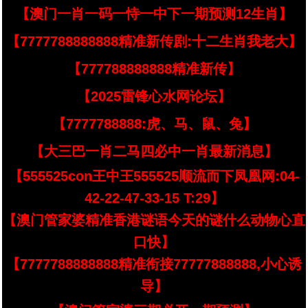
【澳门一肖一码一恃一中下一期预测12生肖】
【7777788888888精准新传剧:十二生肖我老大】
【777788888888精准新传】
【2025雷锋心水网论坛】
【7777788888:虎、马、鼠、兔】
【大三巴一肖二马四必中一肖最新消息】
【555525con王中王555525顺流而下凤凰网:04-
42-22-47-33-15 T:29】
【澳门管家婆精准香港谜语今天的谜什么动物心直
口快】
【7777788888888精准衔接77777888888,小心诱
导】