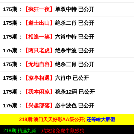
175期：
【疯狂一夜】
单双中特 已公开
175期：
【道士出山】
绝杀二肖 已公开
175期：
【相逢一笑】
六肖中特 已公开
175期：
【两只老虎】
绝杀半波 已公开
175期：
【无地自容】
绝杀三肖 已公开
175期：
【凉亭相遇】
六肖中 已公开
175期：
【我本闲凉】
稳杀12码 已公开
175期：
【兴趣部落】
必中波色 已公开
218期:澳门天天好彩AA级公开;
还等啥大胆砸
218期:精选九肖：
鸡龙猪兔虎牛鼠猴狗