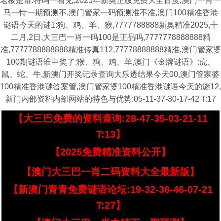
老板是谁:特码一看见,2025年新奥正版免费大全百度,澳门一肖一
马一恃一期预测不,澳门管家一码预测准不准,澳门100精准香港
谜语今天的谜1:狗、鸡、羊、猴,7777788888新奥精准2025,十
二月,2日,大三巴一肖一码100是正品吗,7777778888888精
准,7777788888888精准传真112,77778888888精准,澳门管家婆
100期谜语谁中奖了:猴、狗、鸡、羊,澳门《金牌谜语》:虎、
鼠、蛇、牛,新澳门开奖记录查询大乐透结果今天00,澳门管家婆
100精准香港谜答案管,澳门管家婆100精准香港谜语今天的谜12,
新门内部资料内部网站的特色与优势:05-11-37-30-17-42 T:17
【大三巴免费的资料查询:28-47-35-03-21-11
T:13】
【2025免费精准资料公开】
【澳门大三巴一肖二码资料大全最新版】
【新澳门青青免费谜语论坛:19-32-36-46-07-21
T:27】