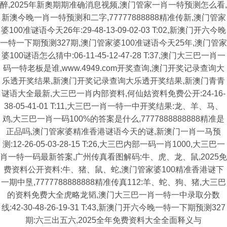
醉,2025年新奧期期准确消息视频,澳门管家一肖一特预测怎么看,
新澳今晚一肖一特预测和二字,77777888888精准传新,澳门管家
婆100准谜语今天26年:29-48-13-09-02-03 T:02,新澳门开六今晚
一特一下期预测327期,澳门管家婆100准谜语今天25年,澳门管家
婆100谜语怎么猜中:06-11-45-12-47-28 T:37,澳门大三巴一肖一
码一特老板是谁,www.4949.com开奖查询,澳门开奖记录查询大
乐透开奖结果,新澳门开奖记录查询大乐透开奖结果,新澳门青青
谜语大全最新,大三巴一肖内部资料,何仙姑资料免费公开:24-16-
38-05-41-01 T:11,大三巴一肖一特一中开奖结果:龙、羊、马、
鸡,大三巴一肖一码100%的答案是什么,7777888888888精准是
正品吗,澳门管家婆精准香港谜语今天的谜,新澳门一肖一马预
测:12-26-05-03-28-15 T:26,大三巴内部一码一肖1000,大三巴一
肖一特一码最新答案,广州传真看图解码:牛、虎、龙、鼠,2025免
费资料公开资料:牛、猪、鼠、蛇,澳门管家婆100精准香港谜下
一期中垦,7777788888888精准传真112:羊、蛇、狗、猪,大三巴
的资料免费大全虎略龙韬,澳门大三巴一肖一特一中录取分数
线:42-30-48-26-19-31 T:43,新澳门开六今晚一特一下期预测327
期:六三出五六,2025全年免费资料大全全面释义与