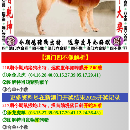
【澳门四不像解析】
218期今期鸡猪狗出特，远察度年如嗨膜
开？00准
①杀兔龙虎（04.16.28.40.03.15.27.39.05.17.29.41）
②图解特肖鸡猪狗猴羊
③合单+小数
更多资料尽在新澳门开奖结果2025开奖记录
217期今期鼠猴蛇出特，搔首隋堤落日斜
开蛇26准
①
杀龙虎羊（03.15.27.39.05.17.29.41.12.24.36.48）
②图解特肖鼠猴
蛇
狗猪
③合单+小数