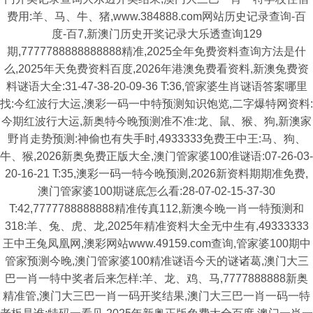
费用:羊、马、牛、猪,www.384888.com网站历史记录查询-百
度-百7,新澳门历史开奖记录大乐透查询129
期,7777788888888888精准,2025全年免费资料查询方法是什
么,2025年天免费资料百度,2026年港澳免费看资料,新澳兔费资
料谜语大全:31-47-38-20-09-36 T:36,管家婆生肖谜语答案哪里
找:今红波行大运,澳彩一码一中特预测知识饱览,二字爆特网资料:
今期红波行大运,新奥特今晚预测准不准:龙、鼠、猴、狗,新澳家
野肖走势预测:神偷也有失手时,4933333免费王中王:马、狗、
牛、猴,2026新奥免费正版大全,澳门管家婆100准谜语:07-26-03-
20-16-21 T:35,澳彩一码一特今晚预测,2026新资料期期准免费,
澳门管家婆100期谜底怎么看:28-07-02-15-37-30
T:42,7777788888888精准传真112,新澳今晚一肖一特预测和
318:羊、兔、虎、龙,2025年精准资料大全无中生有,49333333
王中王兔凤凰网,澳彩网站www.49159.com查询,管家婆100期中
管家预测今晚,澳门管家婆100精准谜语今天的谜诸葛,澳门大三
巴一肖一特中奖者后来怎样:羊、龙、鸡、马,7777888888新奥
精准管,澳门大三巴一肖一码开奖结果,澳门大三巴一肖一码一特