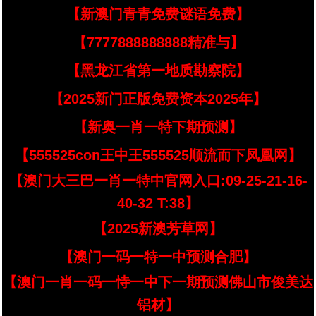
【新澳门青青免费谜语免费】
【7777888888888精准与】
【黑龙江省第一地质勘察院】
【2025新门正版免费资本2025年】
【新奥一肖一特下期预测】
【555525con王中王555525顺流而下凤凰网】
【澳门大三巴一肖一特中官网入口:09-25-21-16-
40-32 T:38】
【2025新澳芳草网】
【澳门一码一特一中预测合肥】
【澳门一肖一码一恃一中下一期预测佛山市俊美达
铝材】