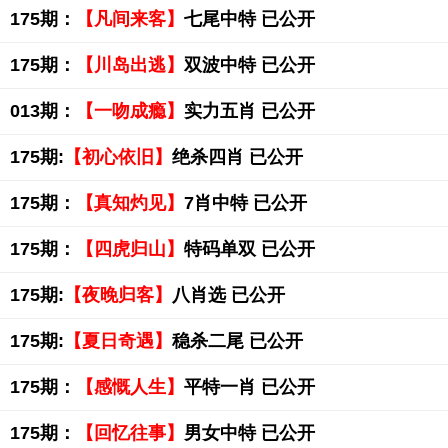
175期：
【凡间来客】
七尾中特 已公开
175期：
【川岛出逃】
双波中特 已公开
013期：
【一吻成瘾】
实力五肖 已公开
175期:
【初心依旧】
绝杀四肖 已公开
175期：
【真知灼见】
7肖中特 已公开
175期：
【四虎归山】
特码单双 已公开
175期:
【夜晚归客】
八肖选 已公开
175期:
【夏日奇遇】
稳杀二尾 已公开
175期：
【感慨人生】
平特一肖 已公开
175期：
【回忆往事】
男女中特 已公开