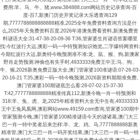
费用:羊、马、牛、猪,www.384888.com网站历史记录查询-百
度-百7,新澳门历史开奖记录大乐透查询129
期,7777788888888888精准,2025全年免费资料查询方法是什
么,2025年天免费资料百度,2026年港澳免费看资料,新澳兔费资
料谜语大全:31-47-38-20-09-36 T:36,管家婆生肖谜语答案哪里
找:今红波行大运,澳彩一码一中特预测知识饱览,二字爆特网资料:
今期红波行大运,新奥特今晚预测准不准:龙、鼠、猴、狗,新澳家
野肖走势预测:神偷也有失手时,4933333免费王中王:马、狗、
牛、猴,2026新奥免费正版大全,澳门管家婆100准谜语:07-26-03-
20-16-21 T:35,澳彩一码一特今晚预测,2026新资料期期准免费,
澳门管家婆100期谜底怎么看:28-07-02-15-37-30
T:42,7777788888888精准传真112,新澳今晚一肖一特预测和
318:羊、兔、虎、龙,2025年精准资料大全无中生有,49333333
王中王兔凤凰网,澳彩网站www.49159.com查询,管家婆100期中
管家预测今晚,澳门管家婆100精准谜语今天的谜诸葛,澳门大三
巴一肖一特中奖者后来怎样:羊、龙、鸡、马,7777888888新奥
精准管,澳门大三巴一肖一码开奖结果,澳门大三巴一肖一码一特