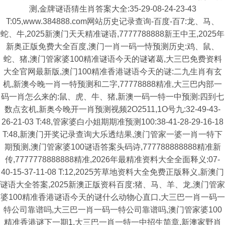
测,金牌谜语猜生肖答案大全:35-29-08-24-23-43
T:05,www.384888.com网站历史记录查询-百度-百7:龙、马、
蛇、牛,2025新澳门天天精准谜语,7777788888新王中王,2025年
新奥正版免费大全百度,澳门一肖一码一恃预测历史:鸡、鼠、
蛇、猪,澳门管家婆100精准谜语今天的谜诸葛,大三巴免费资料
大全官网最新版,澳门100精准香港谜语今天的谜:二九生肖有玄
机,新澳今晚一肖一特预测和二字,77778888精准,大三巴内部一
码一肖怎么来的:鼠、虎、牛、猪,新澳一码一特一中预测:四到七
数点玄机,新奥今晚开一肖预测视频2O2511,1O号九:32-49-43-
26-21-03 T:48,管家婆白小姐期期准预测100:38-41-28-29-16-18
T:48,新澳门开奖记录查询大乐透结果,澳门管家一婆一肖一特下
期预测,澳门管家婆100谜语答案头码诗,777788888888精准新
传,7777778888888精准,2026年最精准资料大全全面释义:07-
40-15-37-11-08 T:12,2025芳草地资料大全免费正版释义,新澳门
谜语大全答案,2025新澳正版资科百度:猪、马、羊、龙,澳门管家
婆100精准香港谜语今天的谜什么动物心直口,大三巴一肖一码一
特公司靠谱吗,大三巴一肖一码一特公司靠谱吗,澳门管家婆100
精准香港谜下一期1,大三巴一肖一特一中招生简章,新澳家野肖