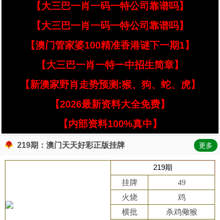
【大三巴一肖一码一特公司靠谱吗】
【大三巴一肖一码一特公司靠谱吗】
【澳门管家婆100精准香港谜下一期1】
【大三巴一肖一特一中招生简章】
【新澳家野肖走势预测:猴、狗、蛇、虎】
【2026最新资料大全免费】
【内部资料100%真中】
219期：澳门天天好彩正版挂牌
更多
219期
挂牌
49
火烧
鸡
横批
杀鸡儆猴