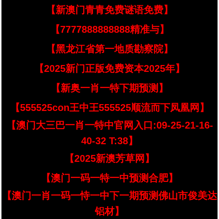
【新澳门青青免费谜语免费】
【7777888888888精准与】
【黑龙江省第一地质勘察院】
【2025新门正版免费资本2025年】
【新奥一肖一特下期预测】
【555525con王中王555525顺流而下凤凰网】
【澳门大三巴一肖一特中官网入口:09-25-21-16-
40-32 T:38】
【2025新澳芳草网】
【澳门一码一特一中预测合肥】
【澳门一肖一码一恃一中下一期预测佛山市俊美达
铝材】