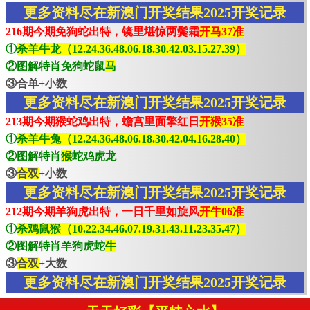
更多资料尽在新澳门开奖结果2025开奖记录
216期今期免狗蛇出特，镜里堪惊两鬓霜
开马37准
①
杀羊牛龙（12.24.36.48.06.18.30.42.03.15.27.39）
②图解特肖免狗蛇鼠
马
③合单+小数
更多资料尽在新澳门开奖结果2025开奖记录
213期今期猴蛇鸡出特，蟾宫里面擎红日
开猴35准
①
杀羊牛兔（12.24.36.48.06.18.30.42.04.16.28.40）
②图解特肖
猴
蛇鸡虎龙
③
合双
+小数
更多资料尽在新澳门开奖结果2025开奖记录
212期今期羊狗虎出特，一日千里如旋风
开牛06准
①
杀鸡鼠猴（10.22.34.46.07.19.31.43.11.23.35.47）
②图解特肖羊狗虎蛇
牛
③
合双
+大数
更多资料尽在新澳门开奖结果2025开奖记录