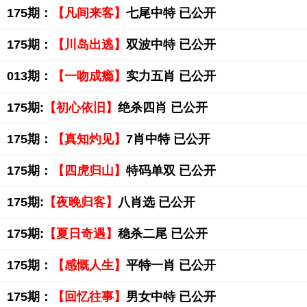
175期：
【凡间来客】
七尾中特 已公开
175期：
【川岛出逃】
双波中特 已公开
013期：
【一吻成瘾】
实力五肖 已公开
175期:
【初心依旧】
绝杀四肖 已公开
175期：
【真知灼见】
7肖中特 已公开
175期：
【四虎归山】
特码单双 已公开
175期:
【夜晚归客】
八肖选 已公开
175期:
【夏日奇遇】
稳杀二尾 已公开
175期：
【感慨人生】
平特一肖 已公开
175期：
【回忆往事】
男女中特 已公开