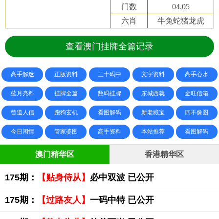
门数
04,05
六肖
牛兔蛇猪龙虎
查看澳门挂牌全篇记录
高手解迷
正版资料
三十码中
文字资料
高手心水
蓝月亮料
挂牌全篇
数码挂牌
东城西就
金旺信箱
曾道人信
跑狗玄机
看图解码
新老藏宝
四不像图
今日闲情
管家婆图
高手资料
本站推荐
看图解码
澳门精华区
香港精华区
175期：
【贴身侍从】
必中双波 已公开
175期：
【过路友人】
一码中特 已公开