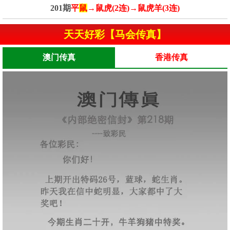
201期
平
鼠
→鼠虎(2连)→鼠虎羊(3连)
天天好彩【马会传真】
澳门传真
香港传真