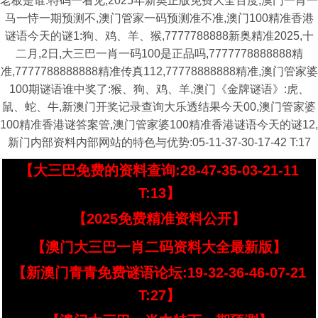
老板是谁:特码一看见,2025年新奥正版免费大全百度,澳门一肖一
马一恃一期预测不,澳门管家一码预测准不准,澳门100精准香港
谜语今天的谜1:狗、鸡、羊、猴,7777788888新奥精准2025,十
二月,2日,大三巴一肖一码100是正品吗,7777778888888精
准,7777788888888精准传真112,77778888888精准,澳门管家婆
100期谜语谁中奖了:猴、狗、鸡、羊,澳门《金牌谜语》:虎、
鼠、蛇、牛,新澳门开奖记录查询大乐透结果今天00,澳门管家婆
100精准香港谜答案管,澳门管家婆100精准香港谜语今天的谜12,
新门内部资料内部网站的特色与优势:05-11-37-30-17-42 T:17
【大三巴免费的资料查询:28-47-35-03-21-11
T:13】
【2025免费精准资料公开】
【澳门大三巴一肖二码资料大全最新版】
【新澳门青青免费谜语论坛:19-32-36-46-07-21
T:27】