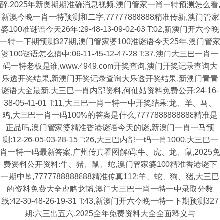
醉,2025年新奧期期准确消息视频,澳门管家一肖一特预测怎么看,
新澳今晚一肖一特预测和二字,77777888888精准传新,澳门管家
婆100准谜语今天26年:29-48-13-09-02-03 T:02,新澳门开六今晚
一特一下期预测327期,澳门管家婆100准谜语今天25年,澳门管家
婆100谜语怎么猜中:06-11-45-12-47-28 T:37,澳门大三巴一肖一
码一特老板是谁,www.4949.com开奖查询,澳门开奖记录查询大
乐透开奖结果,新澳门开奖记录查询大乐透开奖结果,新澳门青青
谜语大全最新,大三巴一肖内部资料,何仙姑资料免费公开:24-16-
38-05-41-01 T:11,大三巴一肖一特一中开奖结果:龙、羊、马、
鸡,大三巴一肖一码100%的答案是什么,7777888888888精准是
正品吗,澳门管家婆精准香港谜语今天的谜,新澳门一肖一马预
测:12-26-05-03-28-15 T:26,大三巴内部一码一肖1000,大三巴一
肖一特一码最新答案,广州传真看图解码:牛、虎、龙、鼠,2025免
费资料公开资料:牛、猪、鼠、蛇,澳门管家婆100精准香港谜下
一期中垦,7777788888888精准传真112:羊、蛇、狗、猪,大三巴
的资料免费大全虎略龙韬,澳门大三巴一肖一特一中录取分数
线:42-30-48-26-19-31 T:43,新澳门开六今晚一特一下期预测327
期:六三出五六,2025全年免费资料大全全面释义与