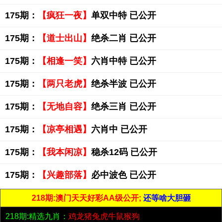
175期：
【疯狂一夜】
单双中特 已公开
175期：
【道士出山】
绝杀二肖 已公开
175期：
【相逢一笑】
六肖中特 已公开
175期：
【两只老虎】
绝杀半波 已公开
175期：
【无地自容】
绝杀三肖 已公开
175期：
【凉亭相遇】
六肖中 已公开
175期：
【我本闲凉】
稳杀12码 已公开
175期：
【兴趣部落】
必中波色 已公开
218期:澳门天天好彩AA级公开;
还等啥大胆砸
218期:精选九肖：
鸡龙猪兔虎牛鼠猴狗