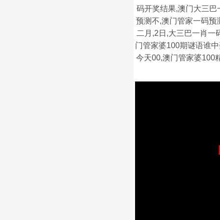
码开奖结果,澳门大三巴
预测不,澳门管家一码预测准
二月,2日,大三巴一肖一码10
门管家婆100期谜语谁
今天00,澳门管家婆10
【