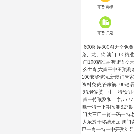
开奖直播
开奖记录
600图库800图大全免费
兔、龙、狗,澳门100精准
门100精准香港谜语今
么生肖,六肖王中王预测
100获奖情况,新澳门管
资料免费,管家婆100谜语
鸡,管家婆一中一特预测
肖一特预测和二字,777778
晚一特一下期预测327期,澳门
门大三巴一肖一码一特老板
大乐透开奖结果,新澳门青青谜
巴一肖一特一中开奖结果:龙