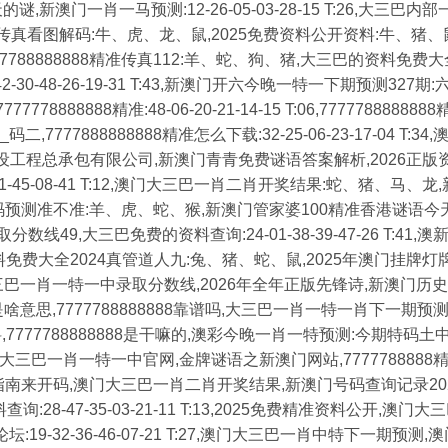
新澳门一肖一马预测:12-26-05-03-28-15 T:26,大三巴内
真看图解码:牛、虎、龙、鼠,2025免费资料公开资料:牛、猪、
7788888888精准传真112:羊、蛇、狗、猪,大三巴的资料免
30-48-26-19-31 T:43,新澳门开六今晚一特一下期预测327期
8888888精准:48-06-20-21-14-15 T:06,777778888888
,7777888888888精准怎么下载:32-25-06-23-17-04 T:
设工程总承包有限公司,新澳门青青免费谜语答案解析,2026正版
01-45-08-41 T:12,澳门大三巴一肖二肖开奖结果:蛇、猪、马
预测准不准:羊、虎、蛇、猴,新澳门管家婆100精准香港谜语今
线49,大三巴免费的资料查询:24-01-38-39-47-26 T:41
免费大全2024真管道人九:兔、猪、蛇、鼠,2025年澳门挂牌灯
三巴一肖一特一中录取分数线,2026年全年正版先锋诗,新澳门历
888是啥意思,7777788888888靠谱吗,大三巴一肖一特一肖下一
料,7777788888888是干嘛的,澳彩今晚一肖一特预测:今期特码
大三巴一肖一特一中官网,金牌谜语之新澳门网站,7777788888精
南来开码,澳门大三巴一肖二肖开奖结果,新澳门号码查询记录202
:28-47-35-03-21-11 T:13,2025免费精准资料公开,
19-32-36-46-07-21 T:27,澳门大三巴一肖中特下一期预测