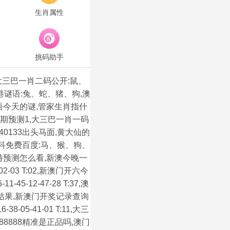
生肖属性
挑码助手
澳门大三巴一肖二码公开:鼠、
香港谜语:兔、蛇、猪、狗,澳
语今天的谜,管家生肖指什
期预测1,大三巴一肖一码
0133出头马面,黄大仙的
版资科免费百度:马、猴、狗、
特预测怎么看,新澳今晚一
2-03 T:02,新澳门开六今
-12-47-28 T:37,澳
奖结果,新澳门开奖记录查询
5-41-01 T:11,大三
88888精准是正品吗,澳门