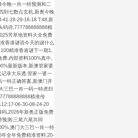
新澳今晚一肖一特预测和二
:四到七数点玄机,新奥今晚
28-29-16-18 T:48,新
777788888888精
12,2025芳草地资料大全免费
0精准香港谜语今天的谜什么
00精准香港谜下一期1,
费,内部资料100%真中,
00%最新版本,新澳管家婆
门开奖记录大乐透,管家一婆一
一码一特正确答案,新澳门开
T:19,大三巴一肖一码一特虎归
7788888888精准传
7-06-30-08-24-20
图解码,2026年新奥正版免费
中特预测:三尾六尾共同
100%,澳门大三巴一肖一特
6年全年免费精准资料:20-