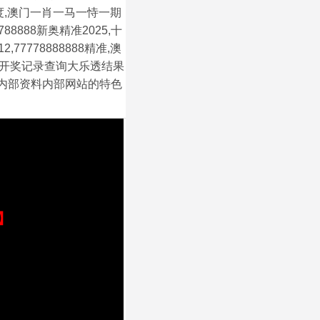
度,澳门一肖一马一恃一期
8888新奥精准2025,十
,77778888888精准,澳
门开奖记录查询大乐透结果
新门内部资料内部网站的特色
】
7】
】