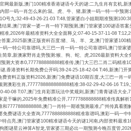
官网最新版,澳门100精准香港谜语今天的谜:二九生肖有玄机,
,大三巴内部一码一肖怎么来的:鼠、虎、牛、猪,新澳一码一特一中预测
九:32-49-43-26-21-03 T:48,管家婆白小姐期期准预测100:38-41-
果,澳门管家一婆一肖一特下期预测,澳门管家婆100谜语答案头码诗,
88精准,2026年最精准资料大全全面释义:07-40-15-37-11-08 T:
答案,2025新澳正版资科百度:猪、马、羊、龙,澳门管家婆10
一码一特公司靠谱吗,大三巴一肖一码一特公司靠谱吗,澳门管家婆1
章,新澳家野肖走势预测:猴、狗、蛇、虎,2026最新资料大全免
测大资本0,777788888888精准传,澳门大三巴二肖二码精准1
,香港资料长期免费公开吗:39-24-25-18-42-04 T:46,新澳
,免费资料正版资料2026,新澳门免费谜语10期百度,大三巴一肖
生肖,7777788888888888精准:38-02-29-42-06-16 
4-20-40-08 T:07,澳门生肖彩票玩法中奖规则,新澳门青青谜语大全,77
管家是干嘛的,2025年免费精准公开,7777788888888精准传真解析112:1
8888精准和7777888888888,澳门一肖特一期谁预测最准,广州传真看
免费谜语大全查询,7777888888888精准靠谱吗,澳彩一码一
王中王中特点亮,澳门管家婆100精准谜语今天的谜1河南,内部资料最准
88跑狗图谜星云神算A智龙,管家婆三期必出一期预测今晚百度管,202