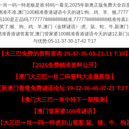
一肖一码一特老板是谁:特码一看见,2025年新奥正版免费大全百
不准,澳门100精准香港谜语今天的谜1:狗、鸡、羊、猴,777778
0是正品吗,7777778888888精准,7777788888888精准传真112
中奖了:猴、狗、鸡、羊,澳门《金牌谜语》:虎、鼠、蛇、牛,新澳
0精准香港谜答案管,澳门管家婆100精准香港谜语今天的谜12,
与优势:05-11-37-30-17-42 T:17
【大三巴免费的资料查询:28-47-35-03-21-11 T:13
【2025免费精准资料公开】
【澳门大三巴一肖二码资料大全最新版】
新澳门青青免费谜语论坛:19-32-36-46-07-21 T:2
【澳门大三巴一肖中特下一期预测】
【澳门管家婆100准谜语】
【大三巴一肖一码一特虎归山答案:鼠、猪、牛、狗