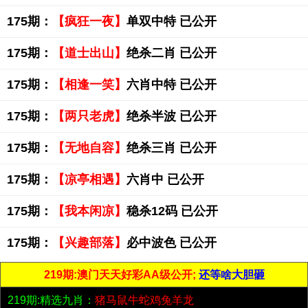
175期：
【疯狂一夜】
单双中特 已公开
175期：
【道士出山】
绝杀二肖 已公开
175期：
【相逢一笑】
六肖中特 已公开
175期：
【两只老虎】
绝杀半波 已公开
175期：
【无地自容】
绝杀三肖 已公开
175期：
【凉亭相遇】
六肖中 已公开
175期：
【我本闲凉】
稳杀12码 已公开
175期：
【兴趣部落】
必中波色 已公开
219期:澳门天天好彩AA级公开;
还等啥大胆砸
219期:精选九肖：
猪马鼠牛蛇鸡兔羊龙