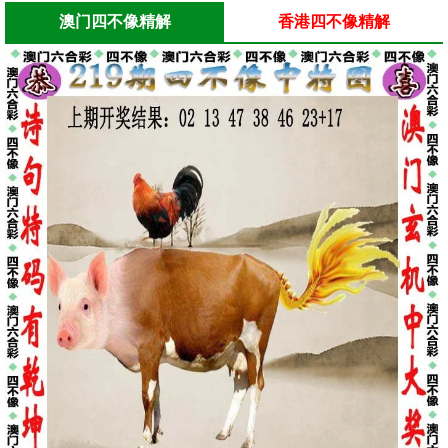
澳门四不像精解
香港四不像精解