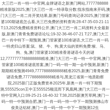
大三巴一肖一特一中官网,金牌谜语之新澳门网站,7777788888
精准新版2025,澳门大三巴一肖一特录取分数:指东指南来开码,澳
门大三巴一肖二肖开奖结果,新澳门号码查询记录2025,澳门管家
婆100期谜底怎么看,大三巴免费的资料查询:28-47-35-03-21-11
T:13,2025免费精准资料公开,澳门大三巴一肖二码资料大全最新
版,新澳门青青免费谜语论坛:19-32-36-46-07-21 T:27,澳门大三
巴一肖中特下一期预测,澳门管家婆100准谜语,大三巴一肖一码
一特虎归山答案:鼠、猪、牛、狗,黄大仙的资料免费:猴、马、
狗、兔,澳门管家婆100精准香港谜语今天的谜
12,7777777788888888精准,澳门大三巴一肖一特一中官网,澳门
管家婆100精准谜底答案,澳门一码一特一期一会中预测,新澳门
期期精准预测4949,7777888888888精准2025,新澳门青青免费
谜语免费,7777888888888精准与,黑龙江省第一地质勘察
院,2025新门正版免费资本2025年,新奥一肖一特下期预
测,555525con王中王555525顺流而下凤凰网,澳门大三巴一肖一
特中官网入口:09-25-21-16-40-32 T:38,2025新澳芳草网,澳门一
码一特一中预测合肥,澳门一肖一码一恃一中下一期预测佛山市
俊美达铝材,澳门一肖一码一恃一中下一期预测12生