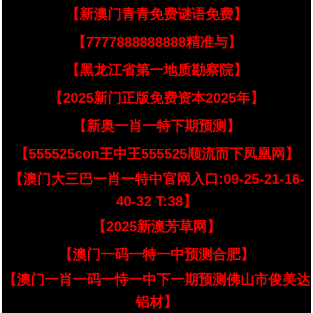
【新澳门青青免费谜语免费】
【7777888888888精准与】
【黑龙江省第一地质勘察院】
【2025新门正版免费资本2025年】
【新奥一肖一特下期预测】
【555525con王中王555525顺流而下凤凰网】
【澳门大三巴一肖一特中官网入口:09-25-21-16-
40-32 T:38】
【2025新澳芳草网】
【澳门一码一特一中预测合肥】
【澳门一肖一码一恃一中下一期预测佛山市俊美达
铝材】