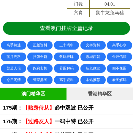
门数
04,01
六肖
鼠牛龙兔马猪
查看澳门挂牌全篇记录
高手解迷
正版资料
三十码中
文字资料
高手心水
蓝月亮料
挂牌全篇
数码挂牌
东城西就
金旺信箱
曾道人信
跑狗玄机
看图解码
新老藏宝
四不像图
今日闲情
管家婆图
高手资料
本站推荐
看图解码
澳门精华区
香港精华区
175期：
【贴身侍从】
必中双波 已公开
175期：
【过路友人】
一码中特 已公开