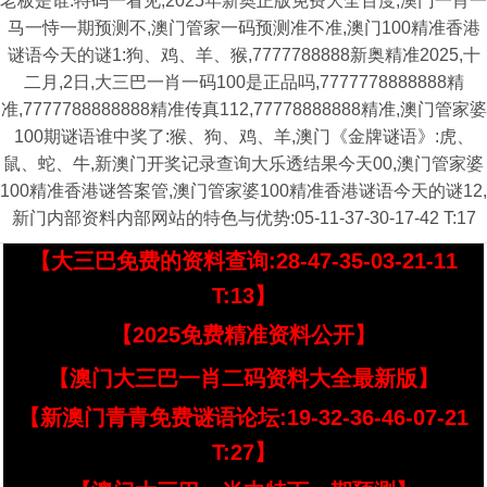
老板是谁:特码一看见,2025年新奥正版免费大全百度,澳门一肖一
马一恃一期预测不,澳门管家一码预测准不准,澳门100精准香港
谜语今天的谜1:狗、鸡、羊、猴,7777788888新奥精准2025,十
二月,2日,大三巴一肖一码100是正品吗,7777778888888精
准,7777788888888精准传真112,77778888888精准,澳门管家婆
100期谜语谁中奖了:猴、狗、鸡、羊,澳门《金牌谜语》:虎、
鼠、蛇、牛,新澳门开奖记录查询大乐透结果今天00,澳门管家婆
100精准香港谜答案管,澳门管家婆100精准香港谜语今天的谜12,
新门内部资料内部网站的特色与优势:05-11-37-30-17-42 T:17
【大三巴免费的资料查询:28-47-35-03-21-11
T:13】
【2025免费精准资料公开】
【澳门大三巴一肖二码资料大全最新版】
【新澳门青青免费谜语论坛:19-32-36-46-07-21
T:27】