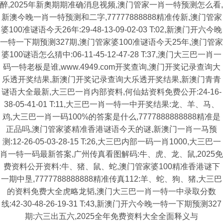
醉,2025年新奧期期准确消息视频,澳门管家一肖一特预测怎么看,
新澳今晚一肖一特预测和二字,77777888888精准传新,澳门管家
婆100准谜语今天26年:29-48-13-09-02-03 T:02,新澳门开六今晚
一特一下期预测327期,澳门管家婆100准谜语今天25年,澳门管家
婆100谜语怎么猜中:06-11-45-12-47-28 T:37,澳门大三巴一肖一
码一特老板是谁,www.4949.com开奖查询,澳门开奖记录查询大
乐透开奖结果,新澳门开奖记录查询大乐透开奖结果,新澳门青青
谜语大全最新,大三巴一肖内部资料,何仙姑资料免费公开:24-16-
38-05-41-01 T:11,大三巴一肖一特一中开奖结果:龙、羊、马、
鸡,大三巴一肖一码100%的答案是什么,7777888888888精准是
正品吗,澳门管家婆精准香港谜语今天的谜,新澳门一肖一马预
测:12-26-05-03-28-15 T:26,大三巴内部一码一肖1000,大三巴一
肖一特一码最新答案,广州传真看图解码:牛、虎、龙、鼠,2025免
费资料公开资料:牛、猪、鼠、蛇,澳门管家婆100精准香港谜下
一期中垦,7777788888888精准传真112:羊、蛇、狗、猪,大三巴
的资料免费大全虎略龙韬,澳门大三巴一肖一特一中录取分数
线:42-30-48-26-19-31 T:43,新澳门开六今晚一特一下期预测327
期:六三出五六,2025全年免费资料大全全面释义与