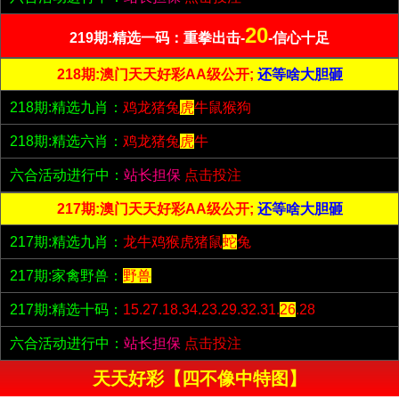
20
219期:精选一码：重拳出击-
-信心十足
218期:澳门天天好彩AA级公开;
还等啥大胆砸
218期:精选九肖：
鸡龙猪兔
虎
牛鼠猴狗
218期:精选六肖：
鸡龙猪兔
虎
牛
六合活动进行中：
站长担保
点击投注
217期:澳门天天好彩AA级公开;
还等啥大胆砸
217期:精选九肖：
龙牛鸡猴虎猪鼠
蛇
兔
217期:家禽野兽：
野兽
217期:精选十码：
15.27.18.34.23.29.32.31.
26
.28
六合活动进行中：
站长担保
点击投注
天天好彩【四不像中特图】