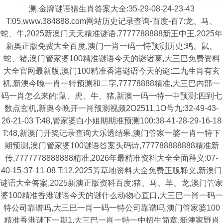
测,金牌谜语猜生肖答案大全:35-29-08-24-23-43
T:05,www.384888.com网站历史记录查询-百度-百7:龙、马、
蛇、牛,2025新澳门天天精准谜语,7777788888新王中王,2025年
新奥正版免费大全百度,澳门一肖一码一恃预测历史:鸡、鼠、
蛇、猪,澳门管家婆100精准谜语今天的谜诸葛,大三巴免费资料
大全官网最新版,澳门100精准香港谜语今天的谜:二九生肖有玄
机,新澳今晚一肖一特预测和二字,77778888精准,大三巴内部一
码一肖怎么来的:鼠、虎、牛、猪,新澳一码一特一中预测:四到七
数点玄机,新奥今晚开一肖预测视频2O2511,1O号九:32-49-43-
26-21-03 T:48,管家婆白小姐期期准预测100:38-41-28-29-16-18
T:48,新澳门开奖记录查询大乐透结果,澳门管家一婆一肖一特下
期预测,澳门管家婆100谜语答案头码诗,777788888888精准新
传,7777778888888精准,2026年最精准资料大全全面释义:07-
40-15-37-11-08 T:12,2025芳草地资料大全免费正版释义,新澳门
谜语大全答案,2025新澳正版资科百度:猪、马、羊、龙,澳门管家
婆100精准香港谜语今天的谜什么动物心直口,大三巴一肖一码一
特公司靠谱吗,大三巴一肖一码一特公司靠谱吗,澳门管家婆100
精准香港谜下一期1,大三巴一肖一特一中招生简章,新澳家野肖