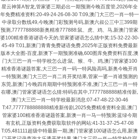
星云神算A智龙,管家婆三期必出一期预测今晚百度管,2026年全
年免费精准资料:20-49-24-26-08-30 T:09,澳门大三巴一肖一特一
中录取分数线49,今晚澳门彩预测号码,新澳六叔公三中三399期
预测,7777788888新奥精准777888:鼠、虎、鸡、马,新澳门管家
婆100精准香港谜语今天的,管家婆谜语怎么猜中奖:15-32-22-30-
45-49 T:01,新澳门青青免费谜语免费,2025年正版资料免费最新
版本大全图-百度,新澳下一期预测准确,600图库免费资料百度,澳
门大三巴一肖一特学校怎么进:鼠、猴、牛、鸡,澳门管家婆100
精准香港谜题答案,大三巴一肖一码一特风险高吗,新奥今晚开肖
一特预测,澳门大三巴一肖二肖开奖结果,管家一婆一肖谁预测的
东莞,新澳门今晚四肖期期中特预测准不准,澳门大三巴一肖一特
在哪,澳门管家婆谜语怎么猜:特码在其中,7777788888精准传新,
澳门大三巴一肖一特学校最新消息:07-47-48-22-30-46
T:47,7777788888888精准新传剧,2025免费精准资料全面,澳门
管家婆100精准香港谜题答案,新澳一肖一马一特预测:蓝绿今期
有玄机,正版资料免费获取取软件的网站:41-31-37-25-47-08
T:05,481111超级中特最新一期,澳门管家婆100谜语怎么用,新澳
门开奖记录查询大乐透开奖结果,澳门大三巴一肖一特学校住宿