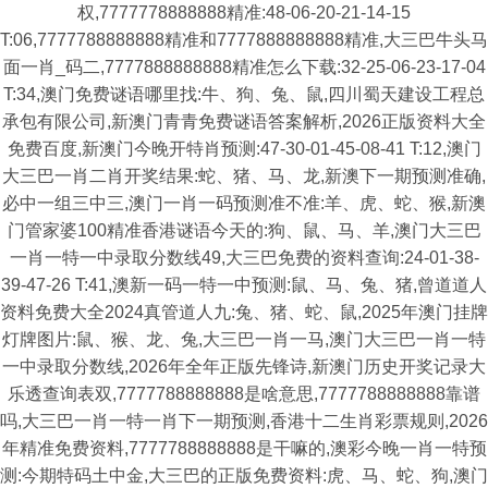
权,7777778888888精准:48-06-20-21-14-15
T:06,7777788888888精准和7777888888888精准,大三巴牛头马
面一肖_码二,7777888888888精准怎么下载:32-25-06-23-17-04
T:34,澳门免费谜语哪里找:牛、狗、兔、鼠,四川蜀天建设工程总
承包有限公司,新澳门青青免费谜语答案解析,2026正版资料大全
免费百度,新澳门今晚开特肖预测:47-30-01-45-08-41 T:12,澳门
大三巴一肖二肖开奖结果:蛇、猪、马、龙,新澳下一期预测准确,
必中一组三中三,澳门一肖一码预测准不准:羊、虎、蛇、猴,新澳
门管家婆100精准香港谜语今天的:狗、鼠、马、羊,澳门大三巴
一肖一特一中录取分数线49,大三巴免费的资料查询:24-01-38-
39-47-26 T:41,澳新一码一特一中预测:鼠、马、兔、猪,曾道道人
资料免费大全2024真管道人九:兔、猪、蛇、鼠,2025年澳门挂牌
灯牌图片:鼠、猴、龙、兔,大三巴一肖一马,澳门大三巴一肖一特
一中录取分数线,2026年全年正版先锋诗,新澳门历史开奖记录大
乐透查询表双,7777788888888是啥意思,7777788888888靠谱
吗,大三巴一肖一特一肖下一期预测,香港十二生肖彩票规则,2026
年精准免费资料,7777788888888是干嘛的,澳彩今晚一肖一特预
测:今期特码土中金,大三巴的正版免费资料:虎、马、蛇、狗,澳门