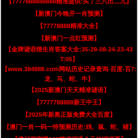
【7777888888888精准提供:买了三六出二九】
【新澳门今晚开一肖预测】
【77778888精准大全】
【新澳门一点红预测】
【金牌谜语猜生肖答案大全:35-29-08-24-23-43
T:05】
【www.384888.com网站历史记录查询-百度-百7:
龙、马、蛇、牛】
【2025新澳门天天精准谜语】
【7777788888新王中王】
【2025年新奥正版免费大全百度】
【澳门一肖一码一恃预测历史:鸡、鼠、蛇、猪】