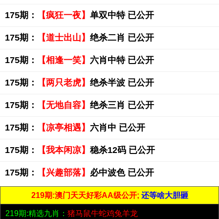
175期：
【疯狂一夜】
单双中特 已公开
175期：
【道士出山】
绝杀二肖 已公开
175期：
【相逢一笑】
六肖中特 已公开
175期：
【两只老虎】
绝杀半波 已公开
175期：
【无地自容】
绝杀三肖 已公开
175期：
【凉亭相遇】
六肖中 已公开
175期：
【我本闲凉】
稳杀12码 已公开
175期：
【兴趣部落】
必中波色 已公开
219期:澳门天天好彩AA级公开;
还等啥大胆砸
219期:精选九肖：
猪马鼠牛蛇鸡兔羊龙