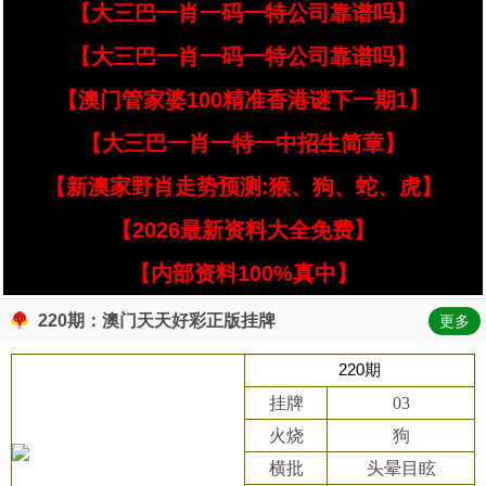
【大三巴一肖一码一特公司靠谱吗】
【大三巴一肖一码一特公司靠谱吗】
【澳门管家婆100精准香港谜下一期1】
【大三巴一肖一特一中招生简章】
【新澳家野肖走势预测:猴、狗、蛇、虎】
【2026最新资料大全免费】
【内部资料100%真中】
220期：澳门天天好彩正版挂牌
更多
220期
挂牌
03
火烧
狗
横批
头晕目眩