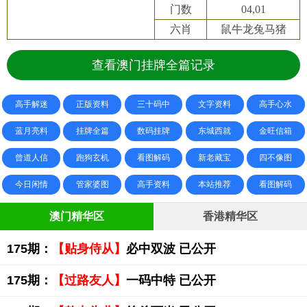
门数
04,01
六肖
鼠牛龙兔马猪
查看澳门挂牌全篇记录
高手解迷
正版资料
三十码中
文字资料
高手心水
蓝月亮料
挂牌全篇
数码挂牌
东城西就
金旺信箱
曾道人信
跑狗玄机
看图解码
新老藏宝
四不像图
今日闲情
管家婆图
高手资料
本站推荐
看图解码
澳门精华区
香港精华区
175期：
【贴身侍从】
必中双波 已公开
175期：
【过路友人】
一码中特 已公开