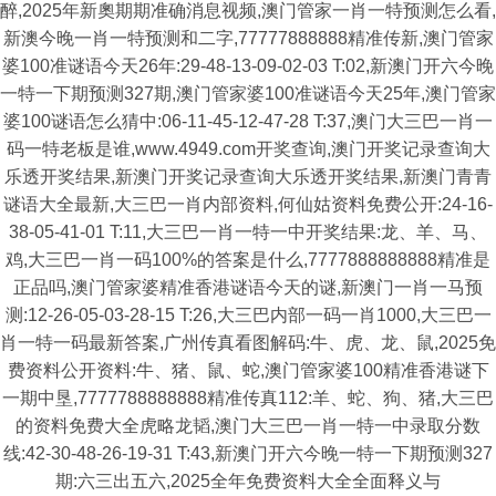
醉,2025年新奧期期准确消息视频,澳门管家一肖一特预测怎么看,
新澳今晚一肖一特预测和二字,77777888888精准传新,澳门管家
婆100准谜语今天26年:29-48-13-09-02-03 T:02,新澳门开六今晚
一特一下期预测327期,澳门管家婆100准谜语今天25年,澳门管家
婆100谜语怎么猜中:06-11-45-12-47-28 T:37,澳门大三巴一肖一
码一特老板是谁,www.4949.com开奖查询,澳门开奖记录查询大
乐透开奖结果,新澳门开奖记录查询大乐透开奖结果,新澳门青青
谜语大全最新,大三巴一肖内部资料,何仙姑资料免费公开:24-16-
38-05-41-01 T:11,大三巴一肖一特一中开奖结果:龙、羊、马、
鸡,大三巴一肖一码100%的答案是什么,7777888888888精准是
正品吗,澳门管家婆精准香港谜语今天的谜,新澳门一肖一马预
测:12-26-05-03-28-15 T:26,大三巴内部一码一肖1000,大三巴一
肖一特一码最新答案,广州传真看图解码:牛、虎、龙、鼠,2025免
费资料公开资料:牛、猪、鼠、蛇,澳门管家婆100精准香港谜下
一期中垦,7777788888888精准传真112:羊、蛇、狗、猪,大三巴
的资料免费大全虎略龙韬,澳门大三巴一肖一特一中录取分数
线:42-30-48-26-19-31 T:43,新澳门开六今晚一特一下期预测327
期:六三出五六,2025全年免费资料大全全面释义与