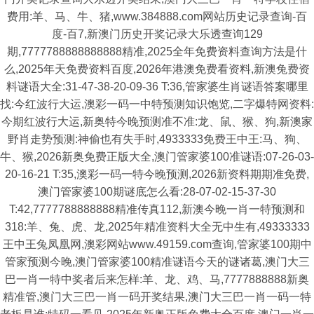
费用:羊、马、牛、猪,www.384888.com网站历史记录查询-百
度-百7,新澳门历史开奖记录大乐透查询129
期,7777788888888888精准,2025全年免费资料查询方法是什
么,2025年天免费资料百度,2026年港澳免费看资料,新澳兔费资
料谜语大全:31-47-38-20-09-36 T:36,管家婆生肖谜语答案哪里
找:今红波行大运,澳彩一码一中特预测知识饱览,二字爆特网资料:
今期红波行大运,新奥特今晚预测准不准:龙、鼠、猴、狗,新澳家
野肖走势预测:神偷也有失手时,4933333免费王中王:马、狗、
牛、猴,2026新奥免费正版大全,澳门管家婆100准谜语:07-26-03-
20-16-21 T:35,澳彩一码一特今晚预测,2026新资料期期准免费,
澳门管家婆100期谜底怎么看:28-07-02-15-37-30
T:42,7777788888888精准传真112,新澳今晚一肖一特预测和
318:羊、兔、虎、龙,2025年精准资料大全无中生有,49333333
王中王兔凤凰网,澳彩网站www.49159.com查询,管家婆100期中
管家预测今晚,澳门管家婆100精准谜语今天的谜诸葛,澳门大三
巴一肖一特中奖者后来怎样:羊、龙、鸡、马,7777888888新奥
精准管,澳门大三巴一肖一码开奖结果,澳门大三巴一肖一码一特