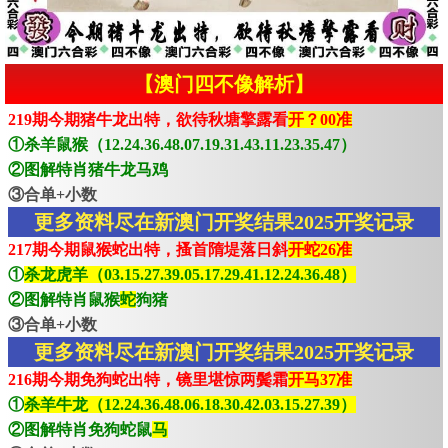
【澳门四不像解析】
219期今期猪牛龙出特，欲待秋塘擎露看
开？00准
①杀羊鼠猴（12.24.36.48.07.19.31.43.11.23.35.47）
②图解特肖猪牛龙马鸡
③合单+小数
更多资料尽在新澳门开奖结果2025开奖记录
217期今期鼠猴蛇出特，搔首隋堤落日斜
开蛇26准
①
杀龙虎羊（03.15.27.39.05.17.29.41.12.24.36.48）
②图解特肖鼠猴
蛇
狗猪
③合单+小数
更多资料尽在新澳门开奖结果2025开奖记录
216期今期免狗蛇出特，镜里堪惊两鬓霜
开马37准
①
杀羊牛龙（12.24.36.48.06.18.30.42.03.15.27.39）
②图解特肖免狗蛇鼠
马