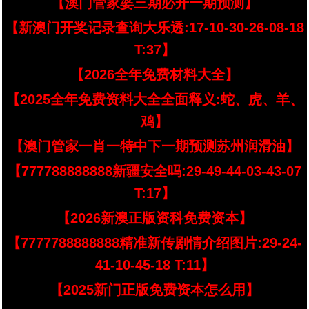
【澳门管家婆三期必开一期预测】
【新澳门开奖记录查询大乐透:17-10-30-26-08-18
T:37】
【2026全年免费材料大全】
【2025全年免费资料大全全面释义:蛇、虎、羊、
鸡】
【澳门管家一肖一特中下一期预测苏州润滑油】
【777788888888新疆安全吗:29-49-44-03-43-07
T:17】
【2026新澳正版资科免费资本】
【7777788888888精准新传剧情介绍图片:29-24-
41-10-45-18 T:11】
【2025新门正版免费资本怎么用】