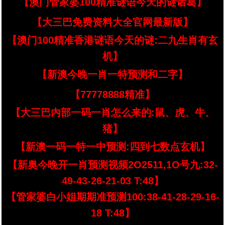
【澳门管家婆100精准谜语今天的谜诸葛】
【大三巴免费资料大全官网最新版】
【澳门100精准香港谜语今天的谜:二九生肖有玄
机】
【新澳今晚一肖一特预测和二字】
【77778888精准】
【大三巴内部一码一肖怎么来的:鼠、虎、牛、
猪】
【新澳一码一特一中预测:四到七数点玄机】
【新奥今晚开一肖预测视频2O2511,1O号九:32-
49-43-26-21-03 T:48】
【管家婆白小姐期期准预测100:38-41-28-29-16-
18 T:48】