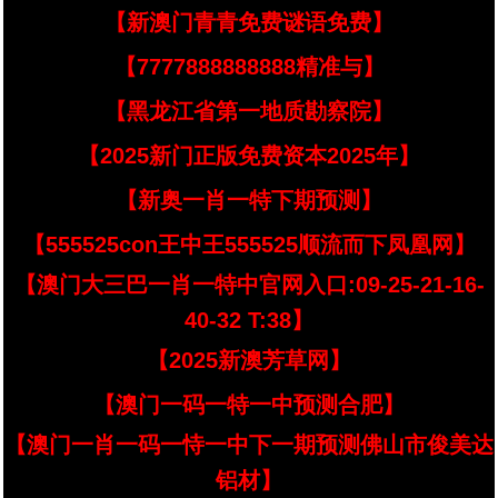
【新澳门青青免费谜语免费】
【7777888888888精准与】
【黑龙江省第一地质勘察院】
【2025新门正版免费资本2025年】
【新奥一肖一特下期预测】
【555525con王中王555525顺流而下凤凰网】
【澳门大三巴一肖一特中官网入口:09-25-21-16-
40-32 T:38】
【2025新澳芳草网】
【澳门一码一特一中预测合肥】
【澳门一肖一码一恃一中下一期预测佛山市俊美达
铝材】