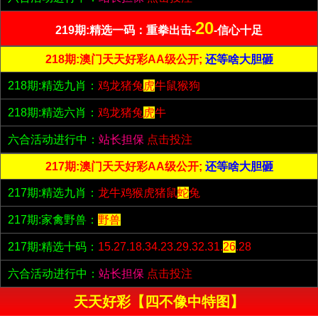
20
219期:精选一码：重拳出击-
-信心十足
218期:澳门天天好彩AA级公开;
还等啥大胆砸
218期:精选九肖：
鸡龙猪兔
虎
牛鼠猴狗
218期:精选六肖：
鸡龙猪兔
虎
牛
六合活动进行中：
站长担保
点击投注
217期:澳门天天好彩AA级公开;
还等啥大胆砸
217期:精选九肖：
龙牛鸡猴虎猪鼠
蛇
兔
217期:家禽野兽：
野兽
217期:精选十码：
15.27.18.34.23.29.32.31.
26
.28
六合活动进行中：
站长担保
点击投注
天天好彩【四不像中特图】