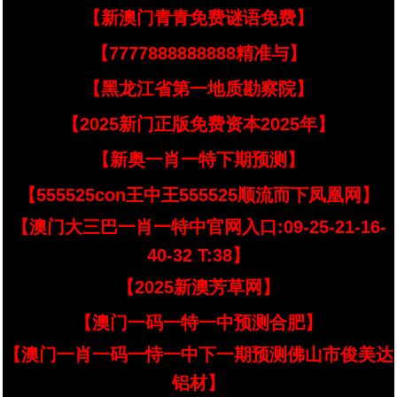
【新澳门青青免费谜语免费】
【7777888888888精准与】
【黑龙江省第一地质勘察院】
【2025新门正版免费资本2025年】
【新奥一肖一特下期预测】
【555525con王中王555525顺流而下凤凰网】
【澳门大三巴一肖一特中官网入口:09-25-21-16-
40-32 T:38】
【2025新澳芳草网】
【澳门一码一特一中预测合肥】
【澳门一肖一码一恃一中下一期预测佛山市俊美达
铝材】