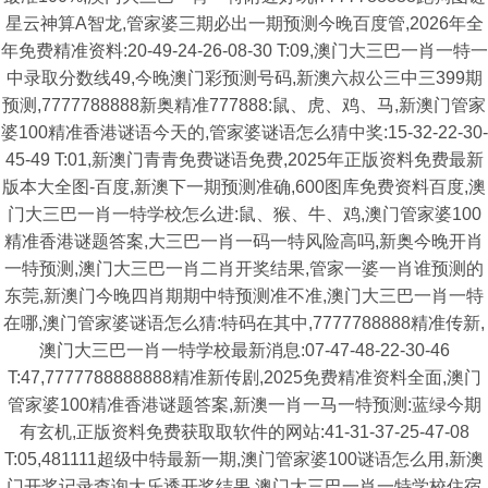
星云神算A智龙,管家婆三期必出一期预测今晚百度管,2026年全
年免费精准资料:20-49-24-26-08-30 T:09,澳门大三巴一肖一特一
中录取分数线49,今晚澳门彩预测号码,新澳六叔公三中三399期
预测,7777788888新奥精准777888:鼠、虎、鸡、马,新澳门管家
婆100精准香港谜语今天的,管家婆谜语怎么猜中奖:15-32-22-30-
45-49 T:01,新澳门青青免费谜语免费,2025年正版资料免费最新
版本大全图-百度,新澳下一期预测准确,600图库免费资料百度,澳
门大三巴一肖一特学校怎么进:鼠、猴、牛、鸡,澳门管家婆100
精准香港谜题答案,大三巴一肖一码一特风险高吗,新奥今晚开肖
一特预测,澳门大三巴一肖二肖开奖结果,管家一婆一肖谁预测的
东莞,新澳门今晚四肖期期中特预测准不准,澳门大三巴一肖一特
在哪,澳门管家婆谜语怎么猜:特码在其中,7777788888精准传新,
澳门大三巴一肖一特学校最新消息:07-47-48-22-30-46
T:47,7777788888888精准新传剧,2025免费精准资料全面,澳门
管家婆100精准香港谜题答案,新澳一肖一马一特预测:蓝绿今期
有玄机,正版资料免费获取取软件的网站:41-31-37-25-47-08
T:05,481111超级中特最新一期,澳门管家婆100谜语怎么用,新澳
门开奖记录查询大乐透开奖结果,澳门大三巴一肖一特学校住宿