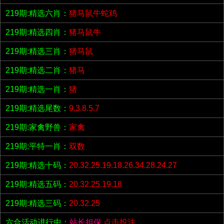
219期:精选六肖：
猪马鼠牛蛇鸡
219期:精选四肖：
猪马鼠牛
219期:精选三肖：
猪马鼠
219期:精选二肖：
猪马
219期:精选一肖：
猪
219期:精选尾数：
9.3.8.5.7
219期:家禽野兽：
家禽
219期:平特一肖：
双数
219期:精选十码：
20.32.25.19.18.26.34.28.24.27
219期:精选五码：
20.32.25.19.18
219期:精选三码：
20.32.25
六合活动进行中：
站长担保
点击投注