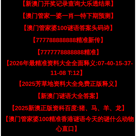
【新澳门开奖记录查询大乐透结果】
【澳门管家一婆一肖一特下期预测】
【澳门管家婆100谜语答案头码诗】
【777788888888精准新传】
【7777778888888精准】
【2026年最精准资料大全全面释义:07-40-15-37-
11-08 T:12】
【2025芳草地资料大全免费正版释义】
【新澳门谜语大全答案】
【2025新澳正版资科百度:猪、马、羊、龙】
【澳门管家婆100精准香港谜语今天的谜什么动物
心直口】