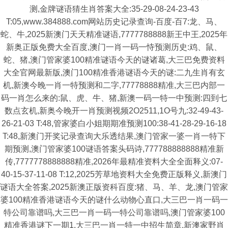
测,金牌谜语猜生肖答案大全:35-29-08-24-23-43
T:05,www.384888.com网站历史记录查询-百度-百7:龙、马、
蛇、牛,2025新澳门天天精准谜语,7777788888新王中王,2025年
新奥正版免费大全百度,澳门一肖一码一恃预测历史:鸡、鼠、
蛇、猪,澳门管家婆100精准谜语今天的谜诸葛,大三巴免费资料
大全官网最新版,澳门100精准香港谜语今天的谜:二九生肖有玄
机,新澳今晚一肖一特预测和二字,77778888精准,大三巴内部一
码一肖怎么来的:鼠、虎、牛、猪,新澳一码一特一中预测:四到七
数点玄机,新奥今晚开一肖预测视频2O2511,1O号九:32-49-43-
26-21-03 T:48,管家婆白小姐期期准预测100:38-41-28-29-16-18
T:48,新澳门开奖记录查询大乐透结果,澳门管家一婆一肖一特下
期预测,澳门管家婆100谜语答案头码诗,777788888888精准新
传,7777778888888精准,2026年最精准资料大全全面释义:07-
40-15-37-11-08 T:12,2025芳草地资料大全免费正版释义,新澳门
谜语大全答案,2025新澳正版资科百度:猪、马、羊、龙,澳门管家
婆100精准香港谜语今天的谜什么动物心直口,大三巴一肖一码一
特公司靠谱吗,大三巴一肖一码一特公司靠谱吗,澳门管家婆100
精准香港谜下一期1,大三巴一肖一特一中招生简章,新澳家野肖