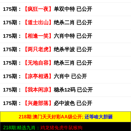
175期：
【疯狂一夜】
单双中特 已公开
175期：
【道士出山】
绝杀二肖 已公开
175期：
【相逢一笑】
六肖中特 已公开
175期：
【两只老虎】
绝杀半波 已公开
175期：
【无地自容】
绝杀三肖 已公开
175期：
【凉亭相遇】
六肖中 已公开
175期：
【我本闲凉】
稳杀12码 已公开
175期：
【兴趣部落】
必中波色 已公开
218期:澳门天天好彩AA级公开;
还等啥大胆砸
218期:精选九肖：
鸡龙猪兔虎牛鼠猴狗