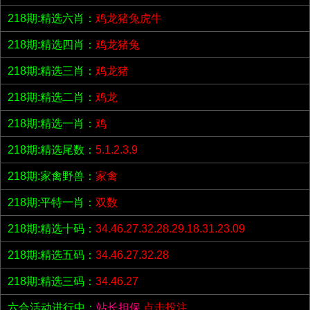
218期:精选六肖：
鸡龙猪兔虎牛
218期:精选四肖：
鸡龙猪兔
218期:精选三肖：
鸡龙猪
218期:精选二肖：
鸡龙
218期:精选一肖：
鸡
218期:精选尾数：
5.1.2.3.9
218期:家禽野兽：
家禽
218期:平特一肖：
双数
218期:精选十码：
34.46.27.32.28.29.18.31.23.09
218期:精选五码：
34.46.27.32.28
218期:精选三码：
34.46.27
六合活动进行中：
站长担保
点击投注