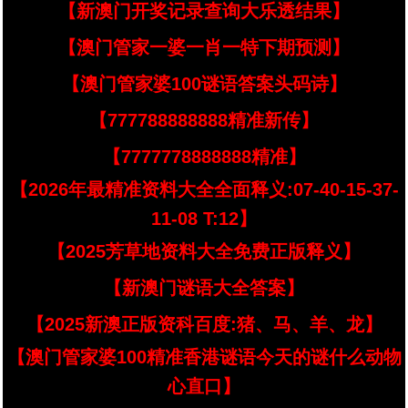
【新澳门开奖记录查询大乐透结果】
【澳门管家一婆一肖一特下期预测】
【澳门管家婆100谜语答案头码诗】
【777788888888精准新传】
【7777778888888精准】
【2026年最精准资料大全全面释义:07-40-15-37-
11-08 T:12】
【2025芳草地资料大全免费正版释义】
【新澳门谜语大全答案】
【2025新澳正版资科百度:猪、马、羊、龙】
【澳门管家婆100精准香港谜语今天的谜什么动物
心直口】