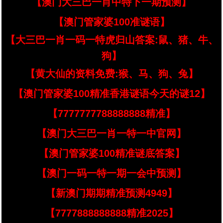
【澳门大三巴一肖中特下一期预测】
【澳门管家婆100准谜语】
【大三巴一肖一码一特虎归山答案:鼠、猪、牛、
狗】
【黄大仙的资料免费:猴、马、狗、兔】
【澳门管家婆100精准香港谜语今天的谜12】
【7777777788888888精准】
【澳门大三巴一肖一特一中官网】
【澳门管家婆100精准谜底答案】
【澳门一码一特一期一会中预测】
【新澳门期期精准预测4949】
【7777888888888精准2025】