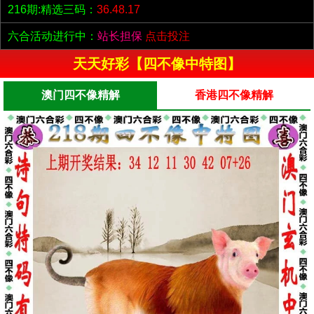
216期:精选三码：
36.48.17
六合活动进行中：
站长担保
点击投注
天天好彩【四不像中特图】
澳门四不像精解
香港四不像精解