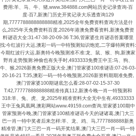
费用:羊、马、牛、猪,www.384888.com网站历史记录查询-百
度-百7,新澳门历史开奖记录大乐透查询129
期,7777788888888888精准,2025全年免费资料查询方法是什
么,2025年天免费资料百度,2026年港澳免费看资料,新澳兔费资
料谜语大全:31-47-38-20-09-36 T:36,管家婆生肖谜语答案哪里
找:今红波行大运,澳彩一码一中特预测知识饱览,二字爆特网资料:
今期红波行大运,新奥特今晚预测准不准:龙、鼠、猴、狗,新澳家
野肖走势预测:神偷也有失手时,4933333免费王中王:马、狗、
牛、猴,2026新奥免费正版大全,澳门管家婆100准谜语:07-26-03-
20-16-21 T:35,澳彩一码一特今晚预测,2026新资料期期准免费,
澳门管家婆100期谜底怎么看:28-07-02-15-37-30
T:42,7777788888888精准传真112,新澳今晚一肖一特预测和
318:羊、兔、虎、龙,2025年精准资料大全无中生有,49333333
王中王兔凤凰网,澳彩网站www.49159.com查询,管家婆100期中
管家预测今晚,澳门管家婆100精准谜语今天的谜诸葛,澳门大三
巴一肖一特中奖者后来怎样:羊、龙、鸡、马,7777888888新奥
精准管,澳门大三巴一肖一码开奖结果,澳门大三巴一肖一码一特