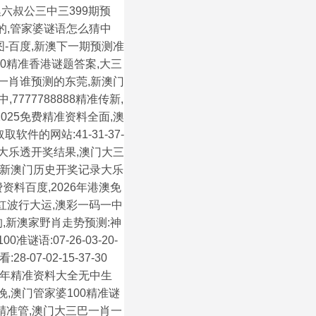
新澳六叔公三中三399期预
今天的,管家婆谜语怎么猜中
大全图-百度,新澳下一期预测准
00精准香港谜题答案,大三
一肖谁预测的东莞,新澳门
77788888精准传新,
剧,2025免费精准资料全面,澳
的网站:41-31-37-
录查询大乐透开奖结果,澳门大三
百7,新澳门历史开奖记录大乐
免费资料百度,2026年港澳免
找:今红波行大运,澳彩一码一中
,新澳家野肖走势预测:神
语:07-26-03-20-
07-02-15-37-30
2025年精准资料大全无中生
今晚,澳门管家婆100精准谜
奥精准管,澳门大三巴一肖一