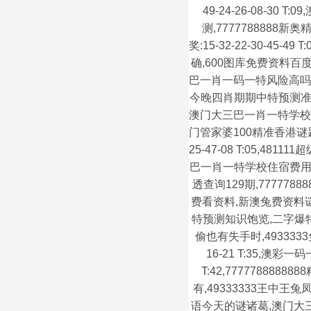
49-24-26-08-
测,7777788888
奖:15-32-22-30-
确,600图库免费资料百
巴一肖一码一特风险高吗
今晚四肖期期中特预测准不
澳门大三巴一肖一特学校最新消息
门管家婆100精准香港谜
25-47-08 T:05,
巴一肖一特学校住宿费用:羊
透查询129期,777778
费看资料,新澳兔费资料谜语大
特预测知识饱览,二字爆
偷也有失手时,493333
16-21 T:35,澳彩
T:42,77777888
有,49333333王中王
语今天的谜诸葛,澳门大三