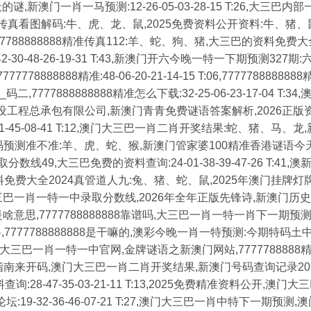
新澳门一肖一马预测:12-26-05-03-28-15 T:26,大三巴内
真看图解码:牛、虎、龙、鼠,2025免费资料公开资料:牛、猪、
7788888888精准传真112:羊、蛇、狗、猪,大三巴的资料免
30-48-26-19-31 T:43,新澳门开六今晚一特一下期预测327期
8888888精准:48-06-20-21-14-15 T:06,777778888888
,7777888888888精准怎么下载:32-25-06-23-17-04 T:
设工程总承包有限公司,新澳门青青免费谜语答案解析,2026正版
01-45-08-41 T:12,澳门大三巴一肖二肖开奖结果:蛇、猪、马
预测准不准:羊、虎、蛇、猴,新澳门管家婆100精准香港谜语今
线49,大三巴免费的资料查询:24-01-38-39-47-26 T:41
免费大全2024真管道人九:兔、猪、蛇、鼠,2025年澳门挂牌灯
三巴一肖一特一中录取分数线,2026年全年正版先锋诗,新澳门历
888是啥意思,7777788888888靠谱吗,大三巴一肖一特一肖下一
料,7777788888888是干嘛的,澳彩今晚一肖一特预测:今期特码
大三巴一肖一特一中官网,金牌谜语之新澳门网站,7777788888精
南来开码,澳门大三巴一肖二肖开奖结果,新澳门号码查询记录202
:28-47-35-03-21-11 T:13,2025免费精准资料公开,
19-32-36-46-07-21 T:27,澳门大三巴一肖中特下一期预测