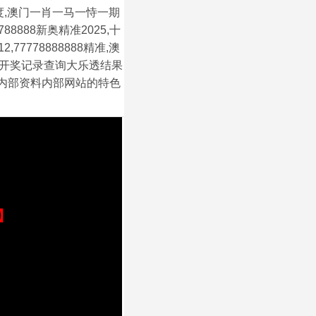
度,澳门一肖一马一恃一期
8888新奥精准2025,十
,77778888888精准,澳
门开奖记录查询大乐透结果
新门内部资料内部网站的特色
】
7】
】