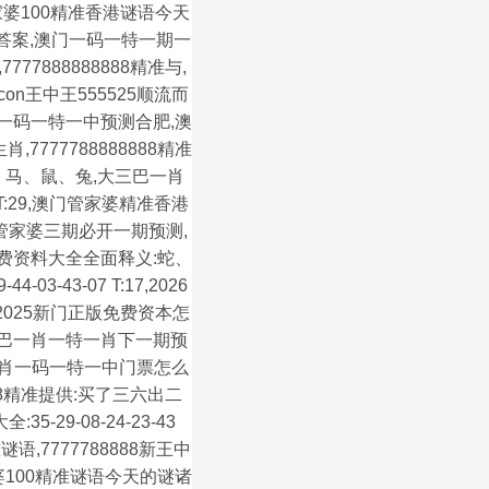
婆100精准香港谜语今天
谜底答案,澳门一码一特一期一
77888888888精准与,
on王中王555525顺流而
,澳门一码一特一中预测合肥,澳
77788888888精准
:虎、马、鼠、兔,大三巴一肖
5 T:29,澳门管家婆精准香港
澳门管家婆三期必开一期预测,
全年免费资料大全全面释义:蛇、
-43-07 T:17,2026
11,2025新门正版免费资本怎
大三巴一肖一特一肖下一期预
一肖一码一特一中门票怎么
888精准提供:买了三六出二
29-08-24-23-43
谜语,7777788888新王中
婆100精准谜语今天的谜诸