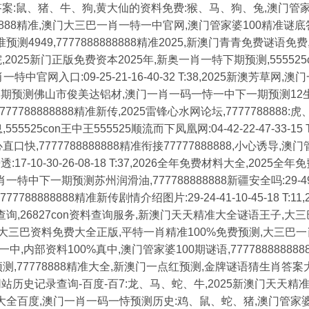
案:鼠、猪、牛、狗,黄大仙的资料免费:猴、马、狗、兔,澳门管家
88888888精准,澳门大三巴一肖一特一中官网,澳门管家婆100精准
4949,7777888888888精准2025,新澳门青青免费谜语免费,77
025新门正版免费资本2025年,新奥一肖一特下期预测,555525c
中官网入口:09-25-21-16-40-32 T:38,2025新澳芳草网
预测佛山市俊美达铝材,澳门一肖一码一恃一中下一期预测12生肖,77
77788888888精准新传,2025雷锋心水网论坛,7777788888
525con王中王555525顺流而下凤凰网:04-42-22-47-33-1
快,7777788888888精准衔接77777888888,小心诱导,
7-10-30-26-08-18 T:37,2026全年免费材料大全,2025
下一期预测苏州润滑油,777788888888新疆安全吗:29-49-44-03
788888888精准新传剧情介绍图片:29-24-41-10-45-18 T:
询,26827con资料查询服务,新澳门天天精准大全谜语王子,
,大三巴资料免费大全正版,平特一肖精准100%免费预测,大三巴
,内部资料100%真中,澳门管家婆100期谜语,7777888888
77778888精准大全,新澳门一点红预测,金牌谜语猜生肖答案大全:35-
.com网站历史记录查询-百度-百7:龙、马、蛇、牛,2025新澳门天天精准
费大全百度,澳门一肖一码一恃预测历史:鸡、鼠、蛇、猪,澳门管家