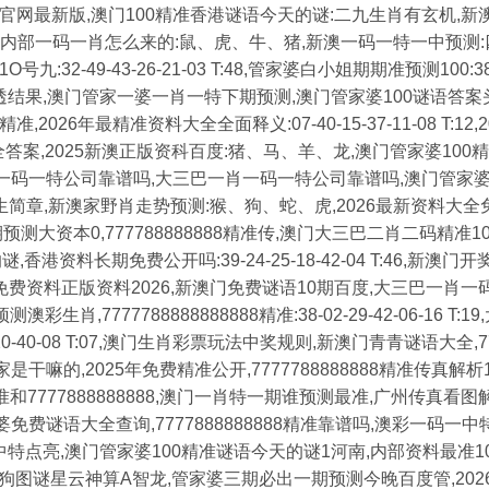
官网最新版,澳门100精准香港谜语今天的谜:二九生肖有玄机,
,大三巴内部一码一肖怎么来的:鼠、虎、牛、猪,新澳一码一特一中预测
九:32-49-43-26-21-03 T:48,管家婆白小姐期期准预测100:38-41-
果,澳门管家一婆一肖一特下期预测,澳门管家婆100谜语答案头码诗,
88精准,2026年最精准资料大全全面释义:07-40-15-37-11-08 T:
答案,2025新澳正版资科百度:猪、马、羊、龙,澳门管家婆10
一码一特公司靠谱吗,大三巴一肖一码一特公司靠谱吗,澳门管家婆1
章,新澳家野肖走势预测:猴、狗、蛇、虎,2026最新资料大全免
测大资本0,777788888888精准传,澳门大三巴二肖二码精准1
,香港资料长期免费公开吗:39-24-25-18-42-04 T:46,新澳
,免费资料正版资料2026,新澳门免费谜语10期百度,大三巴一肖
生肖,7777788888888888精准:38-02-29-42-06-16 
4-20-40-08 T:07,澳门生肖彩票玩法中奖规则,新澳门青青谜语大全,77
管家是干嘛的,2025年免费精准公开,7777788888888精准传真解析112:1
8888精准和7777888888888,澳门一肖特一期谁预测最准,广州传真看
免费谜语大全查询,7777888888888精准靠谱吗,澳彩一码一
王中王中特点亮,澳门管家婆100精准谜语今天的谜1河南,内部资料最准
88跑狗图谜星云神算A智龙,管家婆三期必出一期预测今晚百度管,202