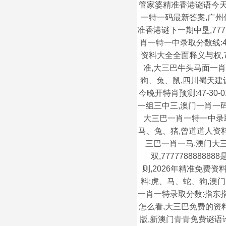
管家婆精准香港谜语今天的谜,
一特一码最新答案,广州传
准香港谜下一期中垦,777
肖一特一中录取分数线:42-
资料大全全面释义与权,777777
准,大三巴牛头马面一肖_码二
狗、兔、鼠,四川蜀天建
今晚开特肖预测:47-30-
一组三中三,澳门一肖一码
大三巴一肖一特一中录取分数
马、兔、猪,曾道道人资料
三巴一肖一马,澳门大
双,7777788888
则,2026年精准免费资
料:虎、马、蛇、狗,澳门
一肖一特录取分数:指东指
怎么看,大三巴免费的资料查询
版,新澳门青青免费谜语论坛: