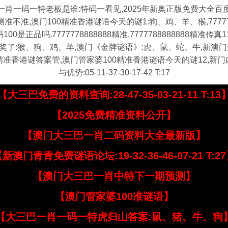
一肖一码一特老板是谁:特码一看见,2025年新奥正版免费大全百
不准,澳门100精准香港谜语今天的谜1:狗、鸡、羊、猴,777778
0是正品吗,7777778888888精准,7777788888888精准传真112
中奖了:猴、狗、鸡、羊,澳门《金牌谜语》:虎、鼠、蛇、牛,新澳
0精准香港谜答案管,澳门管家婆100精准香港谜语今天的谜12,
与优势:05-11-37-30-17-42 T:17
【大三巴免费的资料查询:28-47-35-03-21-11 T:13
【2025免费精准资料公开】
【澳门大三巴一肖二码资料大全最新版】
新澳门青青免费谜语论坛:19-32-36-46-07-21 T:2
【澳门大三巴一肖中特下一期预测】
【澳门管家婆100准谜语】
【大三巴一肖一码一特虎归山答案:鼠、猪、牛、狗