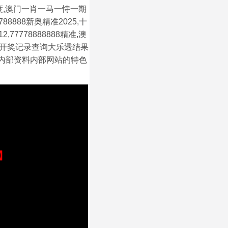
度,澳门一肖一马一恃一期
8888新奥精准2025,十
,77778888888精准,澳
门开奖记录查询大乐透结果
新门内部资料内部网站的特色
】
7】
】