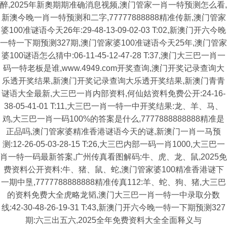
醉,2025年新奧期期准确消息视频,澳门管家一肖一特预测怎么看,
新澳今晚一肖一特预测和二字,77777888888精准传新,澳门管家
婆100准谜语今天26年:29-48-13-09-02-03 T:02,新澳门开六今晚
一特一下期预测327期,澳门管家婆100准谜语今天25年,澳门管家
婆100谜语怎么猜中:06-11-45-12-47-28 T:37,澳门大三巴一肖一
码一特老板是谁,www.4949.com开奖查询,澳门开奖记录查询大
乐透开奖结果,新澳门开奖记录查询大乐透开奖结果,新澳门青青
谜语大全最新,大三巴一肖内部资料,何仙姑资料免费公开:24-16-
38-05-41-01 T:11,大三巴一肖一特一中开奖结果:龙、羊、马、
鸡,大三巴一肖一码100%的答案是什么,7777888888888精准是
正品吗,澳门管家婆精准香港谜语今天的谜,新澳门一肖一马预
测:12-26-05-03-28-15 T:26,大三巴内部一码一肖1000,大三巴一
肖一特一码最新答案,广州传真看图解码:牛、虎、龙、鼠,2025免
费资料公开资料:牛、猪、鼠、蛇,澳门管家婆100精准香港谜下
一期中垦,7777788888888精准传真112:羊、蛇、狗、猪,大三巴
的资料免费大全虎略龙韬,澳门大三巴一肖一特一中录取分数
线:42-30-48-26-19-31 T:43,新澳门开六今晚一特一下期预测327
期:六三出五六,2025全年免费资料大全全面释义与