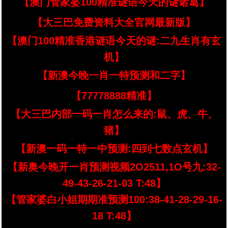
【澳门管家婆100精准谜语今天的谜诸葛】
【大三巴免费资料大全官网最新版】
【澳门100精准香港谜语今天的谜:二九生肖有玄
机】
【新澳今晚一肖一特预测和二字】
【77778888精准】
【大三巴内部一码一肖怎么来的:鼠、虎、牛、
猪】
【新澳一码一特一中预测:四到七数点玄机】
【新奥今晚开一肖预测视频2O2511,1O号九:32-
49-43-26-21-03 T:48】
【管家婆白小姐期期准预测100:38-41-28-29-16-
18 T:48】