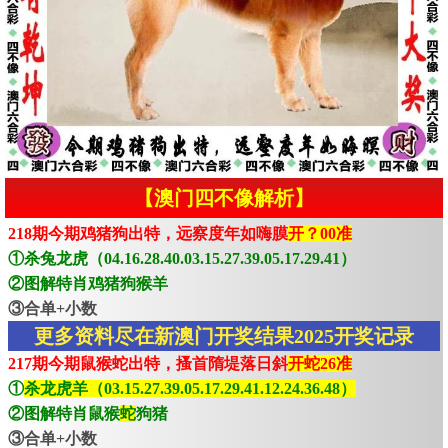
【澳门四不像解析】
218期今期鸡猪狗出特，远察度年如嗨膜
开？00准
①杀兔龙虎（04.16.28.40.03.15.27.39.05.17.29.41）
②图解特肖鸡猪狗猴羊
③合单+小数
更多资料尽在新澳门开奖结果2025开奖记录
217期今期鼠猴蛇出特，搔首隋堤落日斜
开蛇26准
①
杀龙虎羊（03.15.27.39.05.17.29.41.12.24.36.48）
②图解特肖鼠猴
蛇
狗猪
③合单+小数