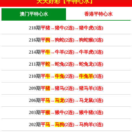
天天好彩【平特心水】
澳门平特心水
香港平特心水
218期
平猪→猪牛(2连)→猪牛虎(3连)
216期
平
狗
→狗蛇(2连)→狗蛇猴(3连)
214期
平
牛
→牛羊(2连)→牛羊虎(3连)
211期
平
蛇
→蛇兔(2连)→蛇兔龙(3连)
210期
平
牛
→
牛兔
(2连)→
牛兔羊
(3连)
209期
平
猪
→猪马(2连)→猪马羊(3连)
206期
平
马
→
马龙
(2连)→马龙鼠(3连)
203期
平
猴
→猴牛(2连)→猴牛猪(3连)
202期
平
马
→
马狗
(2连)→马狗羊(3连)