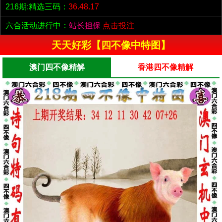
216期:精选三码：
36.48.17
六合活动进行中：
站长担保
点击投注
天天好彩【四不像中特图】
澳门四不像精解
香港四不像精解