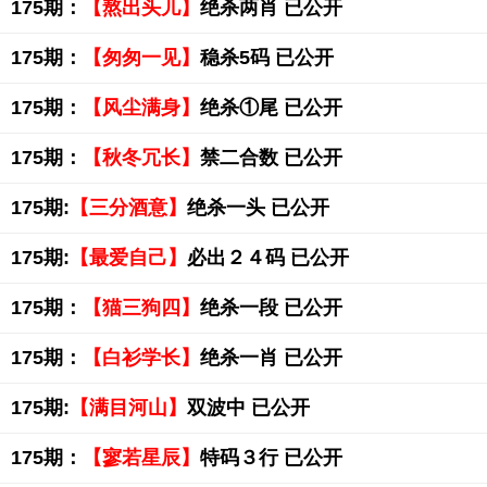
175期：
【熬出头儿】
绝杀两肖 已公开
175期：
【匆匆一见】
稳杀5码 已公开
175期：
【风尘满身】
绝杀①尾 已公开
175期：
【秋冬冗长】
禁二合数 已公开
175期:
【三分酒意】
绝杀一头 已公开
175期:
【最爱自己】
必出２４码 已公开
175期：
【猫三狗四】
绝杀一段 已公开
175期：
【白衫学长】
绝杀一肖 已公开
175期:
【满目河山】
双波中 已公开
175期：
【寥若星辰】
特码３行 已公开