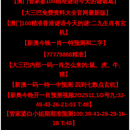
【澳门管家婆100精准谜语今天的谜诸葛】
【大三巴免费资料大全官网最新版】
【澳门100精准香港谜语今天的谜:二九生肖有玄
机】
【新澳今晚一肖一特预测和二字】
【77778888精准】
【大三巴内部一码一肖怎么来的:鼠、虎、牛、
猪】
【新澳一码一特一中预测:四到七数点玄机】
【新奥今晚开一肖预测视频2O2511,1O号九:32-
49-43-26-21-03 T:48】
【管家婆白小姐期期准预测100:38-41-28-29-16-
18 T:48】