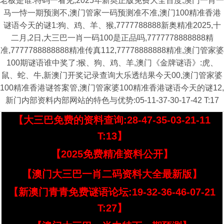
老板是谁:特码一看见,2025年新奥正版免费大全百度,澳门一肖一
马一恃一期预测不,澳门管家一码预测准不准,澳门100精准香港
谜语今天的谜1:狗、鸡、羊、猴,7777788888新奥精准2025,十
二月,2日,大三巴一肖一码100是正品吗,7777778888888精
准,7777788888888精准传真112,77778888888精准,澳门管家婆
100期谜语谁中奖了:猴、狗、鸡、羊,澳门《金牌谜语》:虎、
鼠、蛇、牛,新澳门开奖记录查询大乐透结果今天00,澳门管家婆
100精准香港谜答案管,澳门管家婆100精准香港谜语今天的谜12,
新门内部资料内部网站的特色与优势:05-11-37-30-17-42 T:17
【大三巴免费的资料查询:28-47-35-03-21-11
T:13】
【2025免费精准资料公开】
【澳门大三巴一肖二码资料大全最新版】
【新澳门青青免费谜语论坛:19-32-36-46-07-21
T:27】