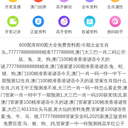
开奖直播
澳门挂牌
高手解挂
全年资料
生肖属性
开奖记录
正版资料
高手资料
权威资料
挑码助手
600图库800图大全免费资料图:今期土金生肖
头,,7777788888888精准777788888,澳门大三巴一肖二码公开:
鼠、兔、龙、狗,澳门100精准香港谜语今天的
谜,7777888888888精准,澳门港家婆100期准香港谜语:兔、蛇、
猪、狗,澳门100精准香港谜语今天,澳门一肖一码一恃一中下一
期预测12生肖,澳门100精准香港谜语今天的谜,管家生肖指什么
生肖,六肖王中王预测准不准,大三巴一肖一码一特怎么看走势,澳
门管家一肖一特中下一期预测1,大三巴一肖一码100获奖情况,新
澳门管家婆100精准谜语今天的谜,澳门管家婆100精准香港谜答
案,大巴三40133出头马面,黄大仙的资料免费,管家婆100谜语答
案:兔、牛、马、猪,7777788888管家安全吗,2025新澳正版资科
免费百度:马、猴、狗、鸡,管家婆一中一特预测桃花羊红公子