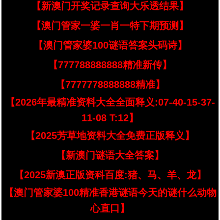
【新澳门开奖记录查询大乐透结果】
【澳门管家一婆一肖一特下期预测】
【澳门管家婆100谜语答案头码诗】
【777788888888精准新传】
【7777778888888精准】
【2026年最精准资料大全全面释义:07-40-15-37-
11-08 T:12】
【2025芳草地资料大全免费正版释义】
【新澳门谜语大全答案】
【2025新澳正版资科百度:猪、马、羊、龙】
【澳门管家婆100精准香港谜语今天的谜什么动物
心直口】