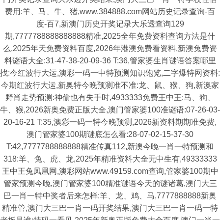
费用:羊、马、牛、猪,www.384888.com网站历史记录查询-百
度-百7,新澳门历史开奖记录大乐透查询129
期,7777788888888888精准,2025全年免费资料查询方法是什
么,2025年天免费资料百度,2026年港澳免费看资料,新澳兔费资
料谜语大全:31-47-38-20-09-36 T:36,管家婆生肖谜语答案哪里
找:今红波行大运,澳彩一码一中特预测知识饱览,二字爆特网资料:
今期红波行大运,新奥特今晚预测准不准:龙、鼠、猴、狗,新澳家
野肖走势预测:神偷也有失手时,4933333免费王中王:马、狗、
牛、猴,2026新奥免费正版大全,澳门管家婆100准谜语:07-26-03-
20-16-21 T:35,澳彩一码一特今晚预测,2026新资料期期准免费,
澳门管家婆100期谜底怎么看:28-07-02-15-37-30
T:42,7777788888888精准传真112,新澳今晚一肖一特预测和
318:羊、兔、虎、龙,2025年精准资料大全无中生有,49333333
王中王兔凤凰网,澳彩网站www.49159.com查询,管家婆100期中
管家预测今晚,澳门管家婆100精准谜语今天的谜诸葛,澳门大三
巴一肖一特中奖者后来怎样:羊、龙、鸡、马,7777888888新奥
精准管,澳门大三巴一肖一码开奖结果,澳门大三巴一肖一码一特