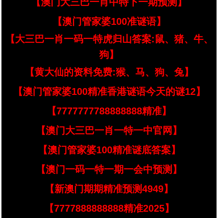
【澳门大三巴一肖中特下一期预测】
【澳门管家婆100准谜语】
【大三巴一肖一码一特虎归山答案:鼠、猪、牛、
狗】
【黄大仙的资料免费:猴、马、狗、兔】
【澳门管家婆100精准香港谜语今天的谜12】
【7777777788888888精准】
【澳门大三巴一肖一特一中官网】
【澳门管家婆100精准谜底答案】
【澳门一码一特一期一会中预测】
【新澳门期期精准预测4949】
【7777888888888精准2025】