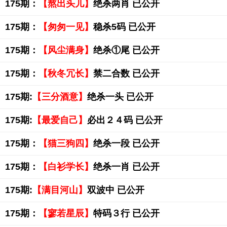
175期：
【熬出头儿】
绝杀两肖 已公开
175期：
【匆匆一见】
稳杀5码 已公开
175期：
【风尘满身】
绝杀①尾 已公开
175期：
【秋冬冗长】
禁二合数 已公开
175期:
【三分酒意】
绝杀一头 已公开
175期:
【最爱自己】
必出２４码 已公开
175期：
【猫三狗四】
绝杀一段 已公开
175期：
【白衫学长】
绝杀一肖 已公开
175期:
【满目河山】
双波中 已公开
175期：
【寥若星辰】
特码３行 已公开