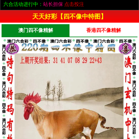
六合活动进行中：
站长担保
点击投注
天天好彩【四不像中特图】
澳门四不像精解
香港四不像精解