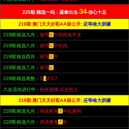
34
220期:精选一码：重拳出击-
-信心十足
219期:澳门天天好彩AA级公开;
还等啥大胆砸
219期:精选九肖：
猪马
鼠
牛蛇鸡兔羊龙
219期:精选六肖：
猪马
鼠
牛蛇鸡
219期:精选四肖：
猪马
鼠
牛
219期:精选三肖：
猪马
鼠
219期:精选尾数：
9.
3
.8.5.7
六合活动进行中：
站长担保
点击投注
218期:澳门天天好彩AA级公开;
还等啥大胆砸
218期:精选九肖：
鸡龙猪兔
虎
牛鼠猴狗
218期:精选六肖：
鸡龙猪兔
虎
牛