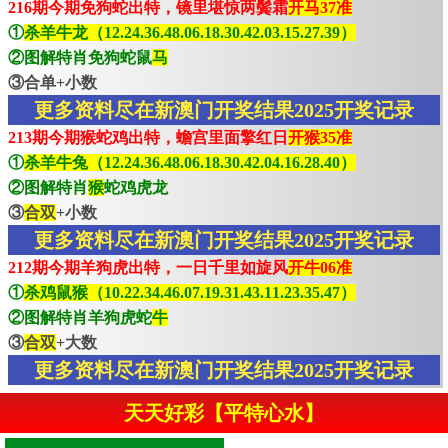
216期今期免狗蛇出特，镜里堪惊两鬓霜
开马37准
①
杀羊牛龙（12.24.36.48.06.18.30.42.03.15.27.39）
②图解特肖免狗蛇鼠
马
③合单+小数
更多资料尽在新澳门开奖结果2025开奖记录
213期今期猴蛇鸡出特，蟾宫里面擎红日
开猴35准
①
杀羊牛兔（12.24.36.48.06.18.30.42.04.16.28.40）
②图解特肖
猴
蛇鸡虎龙
③
合双
+小数
更多资料尽在新澳门开奖结果2025开奖记录
212期今期羊狗虎出特，一日千里如旋风
开牛06准
①
杀鸡鼠猴（10.22.34.46.07.19.31.43.11.23.35.47）
②图解特肖羊狗虎蛇
牛
③
合双
+大数
更多资料尽在新澳门开奖结果2025开奖记录
天天好彩【平特心水】