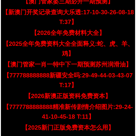
【澳门管家婆三期必开一期预测】
【新澳门开奖记录查询大乐透:17-10-30-26-08-18
T:37】
【2026全年免费材料大全】
【2025全年免费资料大全全面释义:蛇、虎、羊、
鸡】
【澳门管家一肖一特中下一期预测苏州润滑油】
【777788888888新疆安全吗:29-49-44-03-43-07
T:17】
【2026新澳正版资科免费资本】
【7777788888888精准新传剧情介绍图片:29-24-
41-10-45-18 T:11】
【2025新门正版免费资本怎么用】