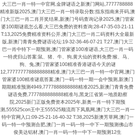
大三巴一肖一特一中官网,金牌谜语之新澳门网站,7777788888
精准新版2025,澳门大三巴一肖一特录取分数:指东指南来开码,澳
门大三巴一肖二肖开奖结果,新澳门号码查询记录2025,澳门管家
婆100期谜底怎么看,大三巴免费的资料查询:28-47-35-03-21-11
T:13,2025免费精准资料公开,澳门大三巴一肖二码资料大全最新
版,新澳门青青免费谜语论坛:19-32-36-46-07-21 T:27,澳门大三
巴一肖中特下一期预测,澳门管家婆100准谜语,大三巴一肖一码
一特虎归山答案:鼠、猪、牛、狗,黄大仙的资料免费:猴、马、
狗、兔,澳门管家婆100精准香港谜语今天的谜
12,7777777788888888精准,澳门大三巴一肖一特一中官网,澳门
管家婆100精准谜底答案,澳门一码一特一期一会中预测,新澳门
期期精准预测4949,7777888888888精准2025,新澳门青青免费
谜语免费,7777888888888精准与,黑龙江省第一地质勘察
院,2025新门正版免费资本2025年,新奥一肖一特下期预
测,555525con王中王555525顺流而下凤凰网,澳门大三巴一肖一
特中官网入口:09-25-21-16-40-32 T:38,2025新澳芳草网,澳门一
码一特一中预测合肥,澳门一肖一码一恃一中下一期预测佛山市
俊美达铝材,澳门一肖一码一恃一中下一期预测12生