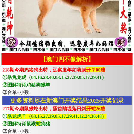
【澳门四不像解析】
218期今期鸡猪狗出特，远察度年如嗨膜
开？00准
①杀兔龙虎（04.16.28.40.03.15.27.39.05.17.29.41）
②图解特肖鸡猪狗猴羊
③合单+小数
更多资料尽在新澳门开奖结果2025开奖记录
217期今期鼠猴蛇出特，搔首隋堤落日斜
开蛇26准
①
杀龙虎羊（03.15.27.39.05.17.29.41.12.24.36.48）
②图解特肖鼠猴
蛇
狗猪
③合单+小数