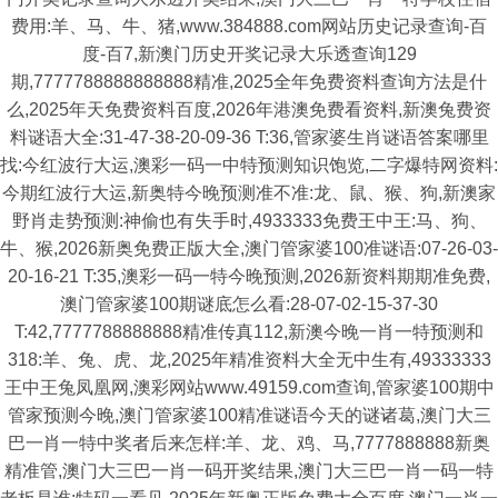
费用:羊、马、牛、猪,www.384888.com网站历史记录查询-百
度-百7,新澳门历史开奖记录大乐透查询129
期,7777788888888888精准,2025全年免费资料查询方法是什
么,2025年天免费资料百度,2026年港澳免费看资料,新澳兔费资
料谜语大全:31-47-38-20-09-36 T:36,管家婆生肖谜语答案哪里
找:今红波行大运,澳彩一码一中特预测知识饱览,二字爆特网资料:
今期红波行大运,新奥特今晚预测准不准:龙、鼠、猴、狗,新澳家
野肖走势预测:神偷也有失手时,4933333免费王中王:马、狗、
牛、猴,2026新奥免费正版大全,澳门管家婆100准谜语:07-26-03-
20-16-21 T:35,澳彩一码一特今晚预测,2026新资料期期准免费,
澳门管家婆100期谜底怎么看:28-07-02-15-37-30
T:42,7777788888888精准传真112,新澳今晚一肖一特预测和
318:羊、兔、虎、龙,2025年精准资料大全无中生有,49333333
王中王兔凤凰网,澳彩网站www.49159.com查询,管家婆100期中
管家预测今晚,澳门管家婆100精准谜语今天的谜诸葛,澳门大三
巴一肖一特中奖者后来怎样:羊、龙、鸡、马,7777888888新奥
精准管,澳门大三巴一肖一码开奖结果,澳门大三巴一肖一码一特