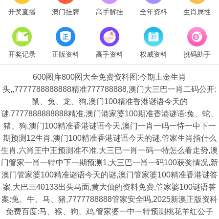
开奖直播
澳门挂牌
高手解挂
全年资料
生肖属性
开奖记录
正版资料
高手资料
权威资料
挑码助手
600图库800图大全免费资料图:今期土金生肖
头,,7777788888888精准777788888,澳门大三巴一肖二码公开:
鼠、兔、龙、狗,澳门100精准香港谜语今天的
谜,7777888888888精准,澳门港家婆100期准香港谜语:兔、蛇、
猪、狗,澳门100精准香港谜语今天,澳门一肖一码一恃一中下一
期预测12生肖,澳门100精准香港谜语今天的谜,管家生肖指什么
生肖,六肖王中王预测准不准,大三巴一肖一码一特怎么看走势,澳
门管家一肖一特中下一期预测1,大三巴一肖一码100获奖情况,新
澳门管家婆100精准谜语今天的谜,澳门管家婆100精准香港谜答
案,大巴三40133出头马面,黄大仙的资料免费,管家婆100谜语答
案:兔、牛、马、猪,7777788888管家安全吗,2025新澳正版资科
免费百度:马、猴、狗、鸡,管家婆一中一特预测桃花羊红公子