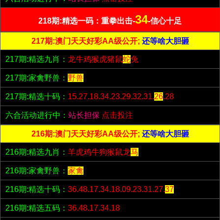
34
218期:精选一码：重拳出击-
-信心十足
217期:澳门天天好彩AA级公开;
还等啥大胆砸
217期:精选九肖：
龙牛鸡猴虎猪鼠
蛇
兔
217期:家禽野兽：
野兽
217期:精选十码：
15.27.18.34.23.29.32.31.
26
.28
六合活动进行中：
站长担保
点击投注
216期:澳门天天好彩AA级公开;
还等啥大胆砸
216期:精选九肖：
羊虎鸡牛狗猴鼠龙
马
216期:家禽野兽：
家禽
216期:精选十码：
36.48.17.34.18.09.23.31.27.
37
216期:精选五码：
36.48.17.34.18