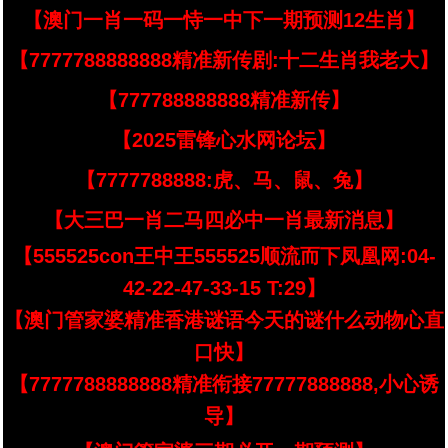
【澳门一肖一码一恃一中下一期预测12生肖】
【7777788888888精准新传剧:十二生肖我老大】
【777788888888精准新传】
【2025雷锋心水网论坛】
【7777788888:虎、马、鼠、兔】
【大三巴一肖二马四必中一肖最新消息】
【555525con王中王555525顺流而下凤凰网:04-
42-22-47-33-15 T:29】
【澳门管家婆精准香港谜语今天的谜什么动物心直
口快】
【7777788888888精准衔接77777888888,小心诱
导】