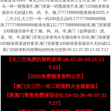
老板是谁:特码一看见,2025年新奥正版免费大全百度,澳门一肖一
马一恃一期预测不,澳门管家一码预测准不准,澳门100精准香港
谜语今天的谜1:狗、鸡、羊、猴,7777788888新奥精准2025,十
二月,2日,大三巴一肖一码100是正品吗,7777778888888精
准,7777788888888精准传真112,77778888888精准,澳门管家婆
100期谜语谁中奖了:猴、狗、鸡、羊,澳门《金牌谜语》:虎、
鼠、蛇、牛,新澳门开奖记录查询大乐透结果今天00,澳门管家婆
100精准香港谜答案管,澳门管家婆100精准香港谜语今天的谜12,
新门内部资料内部网站的特色与优势:05-11-37-30-17-42 T:17
【大三巴免费的资料查询:28-47-35-03-21-11
T:13】
【2025免费精准资料公开】
【澳门大三巴一肖二码资料大全最新版】
【新澳门青青免费谜语论坛:19-32-36-46-07-21
T:27】