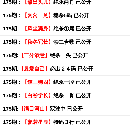
175期：
【熬出头儿】
绝杀两肖 已公开
175期：
【匆匆一见】
稳杀5码 已公开
175期：
【风尘满身】
绝杀①尾 已公开
175期：
【秋冬冗长】
禁二合数 已公开
175期:
【三分酒意】
绝杀一头 已公开
175期:
【最爱自己】
必出２４码 已公开
175期：
【猫三狗四】
绝杀一段 已公开
175期：
【白衫学长】
绝杀一肖 已公开
175期:
【满目河山】
双波中 已公开
175期：
【寥若星辰】
特码３行 已公开