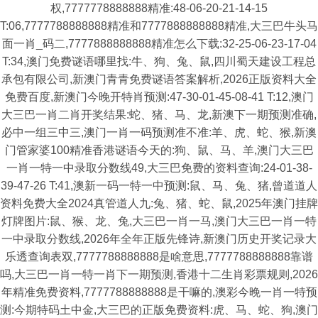
权,7777778888888精准:48-06-20-21-14-15
T:06,7777788888888精准和7777888888888精准,大三巴牛头马
面一肖_码二,7777888888888精准怎么下载:32-25-06-23-17-04
T:34,澳门免费谜语哪里找:牛、狗、兔、鼠,四川蜀天建设工程总
承包有限公司,新澳门青青免费谜语答案解析,2026正版资料大全
免费百度,新澳门今晚开特肖预测:47-30-01-45-08-41 T:12,澳门
大三巴一肖二肖开奖结果:蛇、猪、马、龙,新澳下一期预测准确,
必中一组三中三,澳门一肖一码预测准不准:羊、虎、蛇、猴,新澳
门管家婆100精准香港谜语今天的:狗、鼠、马、羊,澳门大三巴
一肖一特一中录取分数线49,大三巴免费的资料查询:24-01-38-
39-47-26 T:41,澳新一码一特一中预测:鼠、马、兔、猪,曾道道人
资料免费大全2024真管道人九:兔、猪、蛇、鼠,2025年澳门挂牌
灯牌图片:鼠、猴、龙、兔,大三巴一肖一马,澳门大三巴一肖一特
一中录取分数线,2026年全年正版先锋诗,新澳门历史开奖记录大
乐透查询表双,7777788888888是啥意思,7777788888888靠谱
吗,大三巴一肖一特一肖下一期预测,香港十二生肖彩票规则,2026
年精准免费资料,7777788888888是干嘛的,澳彩今晚一肖一特预
测:今期特码土中金,大三巴的正版免费资料:虎、马、蛇、狗,澳门