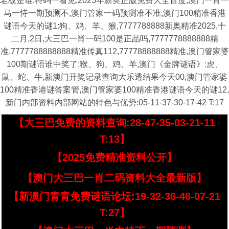
老板是谁:特码一看见,2025年新奥正版免费大全百度,澳门一肖一
马一恃一期预测不,澳门管家一码预测准不准,澳门100精准香港
谜语今天的谜1:狗、鸡、羊、猴,7777788888新奥精准2025,十
二月,2日,大三巴一肖一码100是正品吗,7777778888888精
准,7777788888888精准传真112,77778888888精准,澳门管家婆
100期谜语谁中奖了:猴、狗、鸡、羊,澳门《金牌谜语》:虎、
鼠、蛇、牛,新澳门开奖记录查询大乐透结果今天00,澳门管家婆
100精准香港谜答案管,澳门管家婆100精准香港谜语今天的谜12,
新门内部资料内部网站的特色与优势:05-11-37-30-17-42 T:17
【大三巴免费的资料查询:28-47-35-03-21-11
T:13】
【2025免费精准资料公开】
【澳门大三巴一肖二码资料大全最新版】
【新澳门青青免费谜语论坛:19-32-36-46-07-21
T:27】