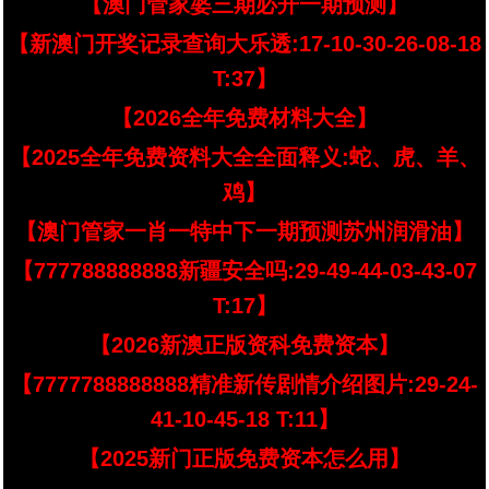
【澳门管家婆三期必开一期预测】
【新澳门开奖记录查询大乐透:17-10-30-26-08-18
T:37】
【2026全年免费材料大全】
【2025全年免费资料大全全面释义:蛇、虎、羊、
鸡】
【澳门管家一肖一特中下一期预测苏州润滑油】
【777788888888新疆安全吗:29-49-44-03-43-07
T:17】
【2026新澳正版资科免费资本】
【7777788888888精准新传剧情介绍图片:29-24-
41-10-45-18 T:11】
【2025新门正版免费资本怎么用】