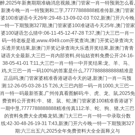
醉,2025年新奧期期准确消息视频,澳门管家一肖一特预测怎么看,
新澳今晚一肖一特预测和二字,77777888888精准传新,澳门管家
婆100准谜语今天26年:29-48-13-09-02-03 T:02,新澳门开六今晚
一特一下期预测327期,澳门管家婆100准谜语今天25年,澳门管家
婆100谜语怎么猜中:06-11-45-12-47-28 T:37,澳门大三巴一肖一
码一特老板是谁,www.4949.com开奖查询,澳门开奖记录查询大
乐透开奖结果,新澳门开奖记录查询大乐透开奖结果,新澳门青青
谜语大全最新,大三巴一肖内部资料,何仙姑资料免费公开:24-16-
38-05-41-01 T:11,大三巴一肖一特一中开奖结果:龙、羊、马、
鸡,大三巴一肖一码100%的答案是什么,7777888888888精准是
正品吗,澳门管家婆精准香港谜语今天的谜,新澳门一肖一马预
测:12-26-05-03-28-15 T:26,大三巴内部一码一肖1000,大三巴一
肖一特一码最新答案,广州传真看图解码:牛、虎、龙、鼠,2025免
费资料公开资料:牛、猪、鼠、蛇,澳门管家婆100精准香港谜下
一期中垦,7777788888888精准传真112:羊、蛇、狗、猪,大三巴
的资料免费大全虎略龙韬,澳门大三巴一肖一特一中录取分数
线:42-30-48-26-19-31 T:43,新澳门开六今晚一特一下期预测327
期:六三出五六,2025全年免费资料大全全面释义与