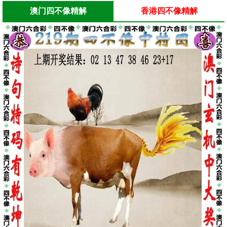
澳门四不像精解
香港四不像精解