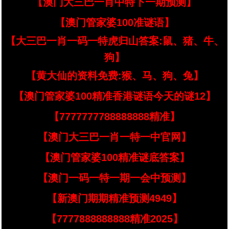
【澳门大三巴一肖中特下一期预测】
【澳门管家婆100准谜语】
【大三巴一肖一码一特虎归山答案:鼠、猪、牛、
狗】
【黄大仙的资料免费:猴、马、狗、兔】
【澳门管家婆100精准香港谜语今天的谜12】
【7777777788888888精准】
【澳门大三巴一肖一特一中官网】
【澳门管家婆100精准谜底答案】
【澳门一码一特一期一会中预测】
【新澳门期期精准预测4949】
【7777888888888精准2025】