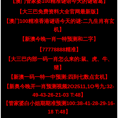
【澳门管家婆100精准谜语今天的谜诸葛】
【大三巴免费资料大全官网最新版】
【澳门100精准香港谜语今天的谜:二九生肖有玄
机】
【新澳今晚一肖一特预测和二字】
【77778888精准】
【大三巴内部一码一肖怎么来的:鼠、虎、牛、
猪】
【新澳一码一特一中预测:四到七数点玄机】
【新奥今晚开一肖预测视频2O2511,1O号九:32-
49-43-26-21-03 T:48】
【管家婆白小姐期期准预测100:38-41-28-29-16-
18 T:48】