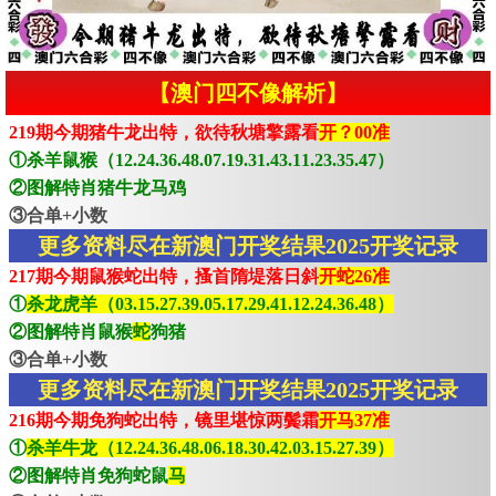
【澳门四不像解析】
219期今期猪牛龙出特，欲待秋塘擎露看
开？00准
①杀羊鼠猴（12.24.36.48.07.19.31.43.11.23.35.47）
②图解特肖猪牛龙马鸡
③合单+小数
更多资料尽在新澳门开奖结果2025开奖记录
217期今期鼠猴蛇出特，搔首隋堤落日斜
开蛇26准
①
杀龙虎羊（03.15.27.39.05.17.29.41.12.24.36.48）
②图解特肖鼠猴
蛇
狗猪
③合单+小数
更多资料尽在新澳门开奖结果2025开奖记录
216期今期免狗蛇出特，镜里堪惊两鬓霜
开马37准
①
杀羊牛龙（12.24.36.48.06.18.30.42.03.15.27.39）
②图解特肖免狗蛇鼠
马