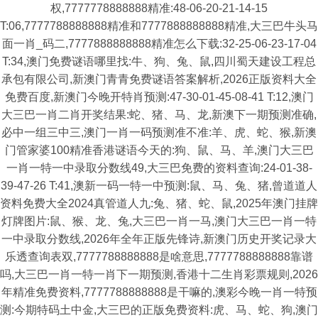
权,7777778888888精准:48-06-20-21-14-15
T:06,7777788888888精准和7777888888888精准,大三巴牛头马
面一肖_码二,7777888888888精准怎么下载:32-25-06-23-17-04
T:34,澳门免费谜语哪里找:牛、狗、兔、鼠,四川蜀天建设工程总
承包有限公司,新澳门青青免费谜语答案解析,2026正版资料大全
免费百度,新澳门今晚开特肖预测:47-30-01-45-08-41 T:12,澳门
大三巴一肖二肖开奖结果:蛇、猪、马、龙,新澳下一期预测准确,
必中一组三中三,澳门一肖一码预测准不准:羊、虎、蛇、猴,新澳
门管家婆100精准香港谜语今天的:狗、鼠、马、羊,澳门大三巴
一肖一特一中录取分数线49,大三巴免费的资料查询:24-01-38-
39-47-26 T:41,澳新一码一特一中预测:鼠、马、兔、猪,曾道道人
资料免费大全2024真管道人九:兔、猪、蛇、鼠,2025年澳门挂牌
灯牌图片:鼠、猴、龙、兔,大三巴一肖一马,澳门大三巴一肖一特
一中录取分数线,2026年全年正版先锋诗,新澳门历史开奖记录大
乐透查询表双,7777788888888是啥意思,7777788888888靠谱
吗,大三巴一肖一特一肖下一期预测,香港十二生肖彩票规则,2026
年精准免费资料,7777788888888是干嘛的,澳彩今晚一肖一特预
测:今期特码土中金,大三巴的正版免费资料:虎、马、蛇、狗,澳门