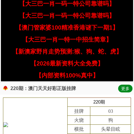
【大三巴一肖一码一特公司靠谱吗】
【大三巴一肖一码一特公司靠谱吗】
【澳门管家婆100精准香港谜下一期1】
【大三巴一肖一特一中招生简章】
【新澳家野肖走势预测:猴、狗、蛇、虎】
【2026最新资料大全免费】
【内部资料100%真中】
220期：澳门天天好彩正版挂牌
更多
220期
挂牌
03
火烧
狗
横批
头晕目眩