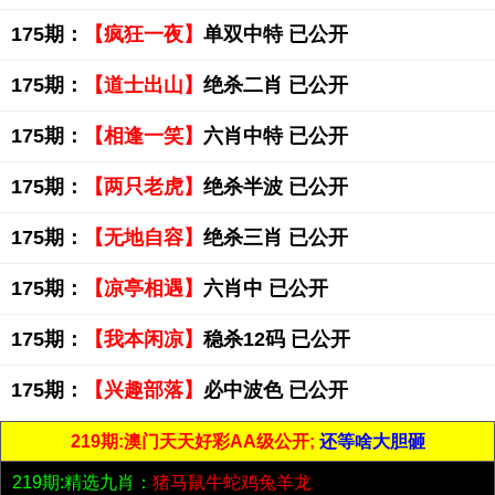
175期：
【疯狂一夜】
单双中特 已公开
175期：
【道士出山】
绝杀二肖 已公开
175期：
【相逢一笑】
六肖中特 已公开
175期：
【两只老虎】
绝杀半波 已公开
175期：
【无地自容】
绝杀三肖 已公开
175期：
【凉亭相遇】
六肖中 已公开
175期：
【我本闲凉】
稳杀12码 已公开
175期：
【兴趣部落】
必中波色 已公开
219期:澳门天天好彩AA级公开;
还等啥大胆砸
219期:精选九肖：
猪马鼠牛蛇鸡兔羊龙