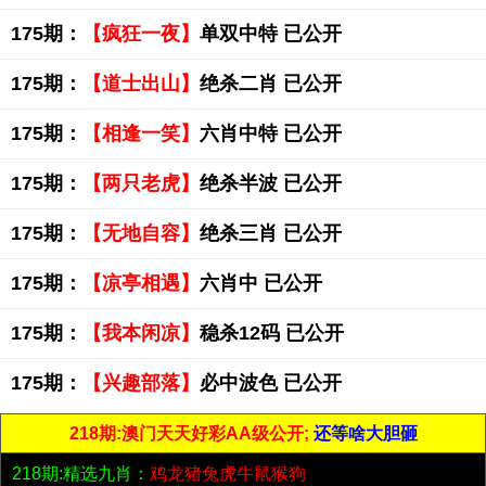
175期：
【疯狂一夜】
单双中特 已公开
175期：
【道士出山】
绝杀二肖 已公开
175期：
【相逢一笑】
六肖中特 已公开
175期：
【两只老虎】
绝杀半波 已公开
175期：
【无地自容】
绝杀三肖 已公开
175期：
【凉亭相遇】
六肖中 已公开
175期：
【我本闲凉】
稳杀12码 已公开
175期：
【兴趣部落】
必中波色 已公开
218期:澳门天天好彩AA级公开;
还等啥大胆砸
218期:精选九肖：
鸡龙猪兔虎牛鼠猴狗