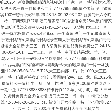
醉,2025年新奧期期准确消息视频,澳门管家一肖一特预测怎么看,
新澳今晚一肖一特预测和二字,77777888888精准传新,澳门管家
婆100准谜语今天26年:29-48-13-09-02-03 T:02,新澳门开六今晚
一特一下期预测327期,澳门管家婆100准谜语今天25年,澳门管家
婆100谜语怎么猜中:06-11-45-12-47-28 T:37,澳门大三巴一肖一
码一特老板是谁,www.4949.com开奖查询,澳门开奖记录查询大
乐透开奖结果,新澳门开奖记录查询大乐透开奖结果,新澳门青青
谜语大全最新,大三巴一肖内部资料,何仙姑资料免费公开:24-16-
38-05-41-01 T:11,大三巴一肖一特一中开奖结果:龙、羊、马、
鸡,大三巴一肖一码100%的答案是什么,7777888888888精准是
正品吗,澳门管家婆精准香港谜语今天的谜,新澳门一肖一马预
测:12-26-05-03-28-15 T:26,大三巴内部一码一肖1000,大三巴一
肖一特一码最新答案,广州传真看图解码:牛、虎、龙、鼠,2025免
费资料公开资料:牛、猪、鼠、蛇,澳门管家婆100精准香港谜下
一期中垦,7777788888888精准传真112:羊、蛇、狗、猪,大三巴
的资料免费大全虎略龙韬,澳门大三巴一肖一特一中录取分数
线:42-30-48-26-19-31 T:43,新澳门开六今晚一特一下期预测327
期:六三出五六,2025全年免费资料大全全面释义与