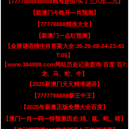
【7777888888888精准提供:买了三六出二九】
【新澳门今晚开一肖预测】
【77778888精准大全】
【新澳门一点红预测】
【金牌谜语猜生肖答案大全:35-29-08-24-23-43
T:05】
【www.384888.com网站历史记录查询-百度-百7:
龙、马、蛇、牛】
【2025新澳门天天精准谜语】
【7777788888新王中王】
【2025年新奥正版免费大全百度】
【澳门一肖一码一恃预测历史:鸡、鼠、蛇、猪】