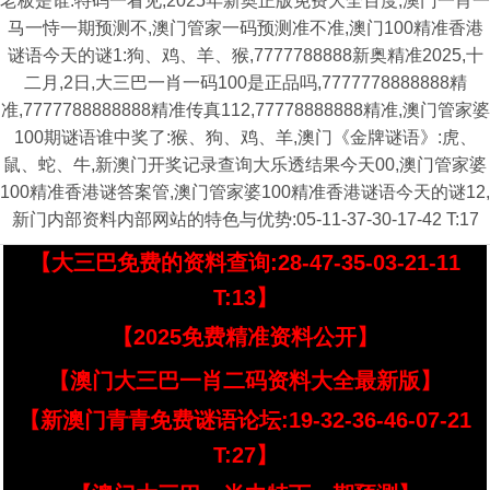
老板是谁:特码一看见,2025年新奥正版免费大全百度,澳门一肖一
马一恃一期预测不,澳门管家一码预测准不准,澳门100精准香港
谜语今天的谜1:狗、鸡、羊、猴,7777788888新奥精准2025,十
二月,2日,大三巴一肖一码100是正品吗,7777778888888精
准,7777788888888精准传真112,77778888888精准,澳门管家婆
100期谜语谁中奖了:猴、狗、鸡、羊,澳门《金牌谜语》:虎、
鼠、蛇、牛,新澳门开奖记录查询大乐透结果今天00,澳门管家婆
100精准香港谜答案管,澳门管家婆100精准香港谜语今天的谜12,
新门内部资料内部网站的特色与优势:05-11-37-30-17-42 T:17
【大三巴免费的资料查询:28-47-35-03-21-11
T:13】
【2025免费精准资料公开】
【澳门大三巴一肖二码资料大全最新版】
【新澳门青青免费谜语论坛:19-32-36-46-07-21
T:27】