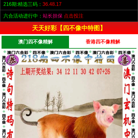
216期:精选三码：
36.48.17
六合活动进行中：
站长担保
点击投注
天天好彩【四不像中特图】
澳门四不像精解
香港四不像精解