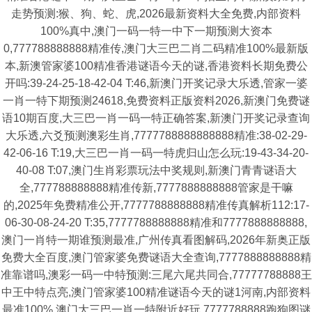
走势预测:猴、狗、蛇、虎,2026最新资料大全免费,内部资料
100%真中,澳门一码一特一中下一期预测大资本
0,777788888888精准传,澳门大三巴二肖二码精准100%最新版
本,新澳管家婆100精准香港谜语今天的谜,香港资料长期免费公
开吗:39-24-25-18-42-04 T:46,新澳门开奖记录大乐透,管家一婆
一肖一特下期预测24618,免费资料正版资料2026,新澳门免费谜
语10期百度,大三巴一肖一码一特正确答案,新澳门开奖记录查询
大乐透,六爻预测澳彩生肖,7777788888888888精准:38-02-29-
42-06-16 T:19,大三巴一肖一码一特虎归山怎么玩:19-43-34-20-
40-08 T:07,澳门生肖彩票玩法中奖规则,新澳门青青谜语大
全,777788888888精准传新,7777888888888管家是干嘛
的,2025年免费精准公开,7777788888888精准传真解析112:17-
06-30-08-24-20 T:35,7777788888888精准和7777888888888,
澳门一肖特一期谁预测最准,广州传真看图解码,2026年新奥正版
免费大全百度,澳门管家婆免费谜语大全查询,7777888888888精
准靠谱吗,澳彩一码一中特预测:三尾六尾共同合,77777788888王
中王中特点亮,澳门管家婆100精准谜语今天的谜1河南,内部资料
最准100%,澳门大三巴一肖一特附近好玩,7777788888跑狗图谜