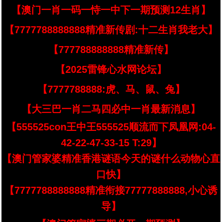
【澳门一肖一码一恃一中下一期预测12生肖】
【7777788888888精准新传剧:十二生肖我老大】
【777788888888精准新传】
【2025雷锋心水网论坛】
【7777788888:虎、马、鼠、兔】
【大三巴一肖二马四必中一肖最新消息】
【555525con王中王555525顺流而下凤凰网:04-
42-22-47-33-15 T:29】
【澳门管家婆精准香港谜语今天的谜什么动物心直
口快】
【7777788888888精准衔接77777888888,小心诱
导】