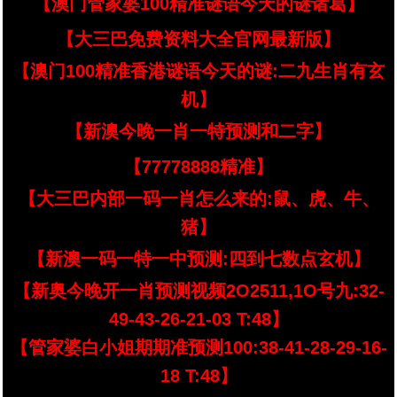
【澳门管家婆100精准谜语今天的谜诸葛】
【大三巴免费资料大全官网最新版】
【澳门100精准香港谜语今天的谜:二九生肖有玄
机】
【新澳今晚一肖一特预测和二字】
【77778888精准】
【大三巴内部一码一肖怎么来的:鼠、虎、牛、
猪】
【新澳一码一特一中预测:四到七数点玄机】
【新奥今晚开一肖预测视频2O2511,1O号九:32-
49-43-26-21-03 T:48】
【管家婆白小姐期期准预测100:38-41-28-29-16-
18 T:48】