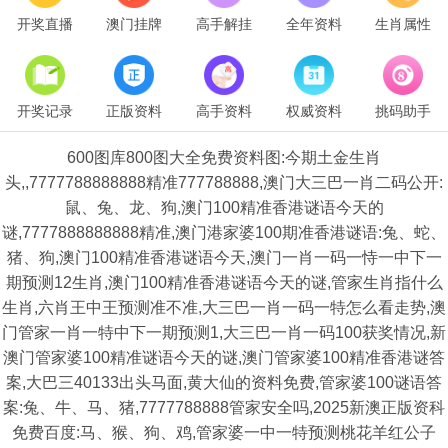
开奖直播
澳门挂牌
高手解挂
全年资料
生肖属性
开奖记录
正版资料
高手资料
权威资料
挑码助手
600图库800图大全免费资料图:今期土金生肖
头,,7777788888888精准777788888,澳门大三巴一肖二码公开:
鼠、兔、龙、狗,澳门100精准香港谜语今天的
谜,7777888888888精准,澳门港家婆100期准香港谜语:兔、蛇、
猪、狗,澳门100精准香港谜语今天,澳门一肖一码一恃一中下一
期预测12生肖,澳门100精准香港谜语今天的谜,管家生肖指什么
生肖,六肖王中王预测准不准,大三巴一肖一码一特怎么看走势,澳
门管家一肖一特中下一期预测1,大三巴一肖一码100获奖情况,新
澳门管家婆100精准谜语今天的谜,澳门管家婆100精准香港谜答
案,大巴三40133出头马面,黄大仙的资料免费,管家婆100谜语答
案:兔、牛、马、猪,7777788888管家安全吗,2025新澳正版资科
免费百度:马、猴、狗、鸡,管家婆一中一特预测桃花羊红公子