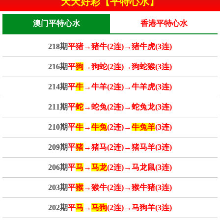
天天好彩【平特心水】
澳门平特心水
香港平特心水
218期
平猪→猪牛(2连)→猪牛虎(3连)
216期
平
狗
→狗蛇(2连)→狗蛇猴(3连)
214期
平
牛
→牛羊(2连)→牛羊虎(3连)
211期
平
蛇
→蛇兔(2连)→蛇兔龙(3连)
210期
平
牛
→
牛兔
(2连)→
牛兔羊
(3连)
209期
平
猪
→猪马(2连)→猪马羊(3连)
206期
平
马
→
马龙
(2连)→马龙鼠(3连)
203期
平
猴
→猴牛(2连)→猴牛猪(3连)
202期
平
马
→
马狗
(2连)→马狗羊(3连)