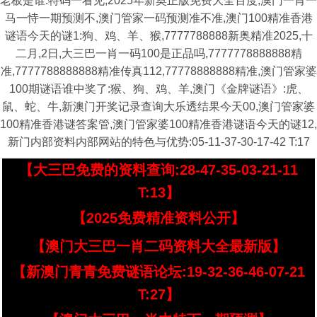
老板是谁:特码一看见,2025年新奥正版免费大全百度,澳门一肖一
马一恃一期预测不,澳门管家一码预测准不准,澳门100精准香港
谜语今天的谜1:狗、鸡、羊、猴,7777788888新奥精准2025,十
二月,2日,大三巴一肖一码100是正品吗,7777778888888精
准,7777788888888精准传真112,77778888888精准,澳门管家婆
100期谜语谁中奖了:猴、狗、鸡、羊,澳门《金牌谜语》:虎、
鼠、蛇、牛,新澳门开奖记录查询大乐透结果今天00,澳门管家婆
100精准香港谜答案管,澳门管家婆100精准香港谜语今天的谜12,
新门内部资料内部网站的特色与优势:05-11-37-30-17-42 T:17
【大三巴免费的资料查询:28-47-35-03-21-11
T:13】
【2025免费精准资料公开】
【澳门大三巴一肖二码资料大全最新版】
【新澳门青青免费谜语论坛:19-32-36-46-07-21
T:27】