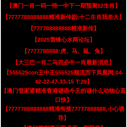
【澳门一肖一码一恃一中下一期预测12生肖】
【7777788888888精准新传剧:十二生肖我老大】
【777788888888精准新传】
【2025雷锋心水网论坛】
【7777788888:虎、马、鼠、兔】
【大三巴一肖二马四必中一肖最新消息】
【555525con王中王555525顺流而下凤凰网:04-
42-22-47-33-15 T:29】
【澳门管家婆精准香港谜语今天的谜什么动物心直
口快】
【7777788888888精准衔接77777888888,小心诱
导】