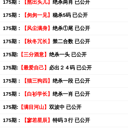
175期：
【熬出头儿】
绝杀两肖 已公开
175期：
【匆匆一见】
稳杀5码 已公开
175期：
【风尘满身】
绝杀①尾 已公开
175期：
【秋冬冗长】
禁二合数 已公开
175期:
【三分酒意】
绝杀一头 已公开
175期:
【最爱自己】
必出２４码 已公开
175期：
【猫三狗四】
绝杀一段 已公开
175期：
【白衫学长】
绝杀一肖 已公开
175期:
【满目河山】
双波中 已公开
175期：
【寥若星辰】
特码３行 已公开