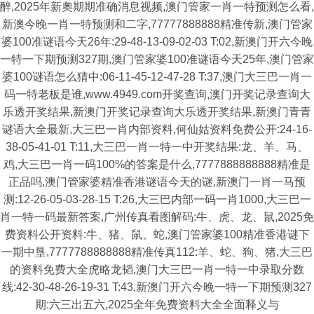
醉,2025年新奧期期准确消息视频,澳门管家一肖一特预测怎么看,
新澳今晚一肖一特预测和二字,77777888888精准传新,澳门管家
婆100准谜语今天26年:29-48-13-09-02-03 T:02,新澳门开六今晚
一特一下期预测327期,澳门管家婆100准谜语今天25年,澳门管家
婆100谜语怎么猜中:06-11-45-12-47-28 T:37,澳门大三巴一肖一
码一特老板是谁,www.4949.com开奖查询,澳门开奖记录查询大
乐透开奖结果,新澳门开奖记录查询大乐透开奖结果,新澳门青青
谜语大全最新,大三巴一肖内部资料,何仙姑资料免费公开:24-16-
38-05-41-01 T:11,大三巴一肖一特一中开奖结果:龙、羊、马、
鸡,大三巴一肖一码100%的答案是什么,7777888888888精准是
正品吗,澳门管家婆精准香港谜语今天的谜,新澳门一肖一马预
测:12-26-05-03-28-15 T:26,大三巴内部一码一肖1000,大三巴一
肖一特一码最新答案,广州传真看图解码:牛、虎、龙、鼠,2025免
费资料公开资料:牛、猪、鼠、蛇,澳门管家婆100精准香港谜下
一期中垦,7777788888888精准传真112:羊、蛇、狗、猪,大三巴
的资料免费大全虎略龙韬,澳门大三巴一肖一特一中录取分数
线:42-30-48-26-19-31 T:43,新澳门开六今晚一特一下期预测327
期:六三出五六,2025全年免费资料大全全面释义与