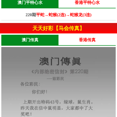
澳门平特心水
香港平特心水
220期
平蛇→蛇猴(2连)→蛇猴龙(3连)
天天好彩【马会传真】
澳门传真
香港传真