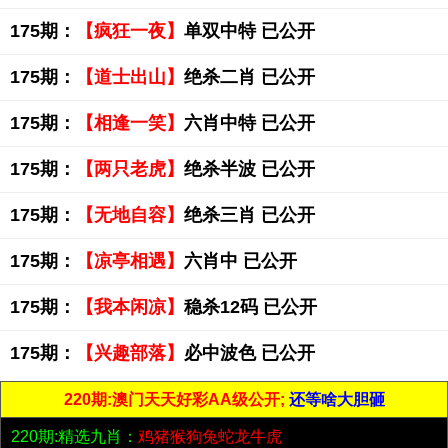
175期：
【疯狂一夜】
单双中特 已公开
175期：
【道士出山】
绝杀二肖 已公开
175期：
【相逢一笑】
六肖中特 已公开
175期：
【两只老虎】
绝杀半波 已公开
175期：
【无地自容】
绝杀三肖 已公开
175期：
【凉亭相遇】
六肖中 已公开
175期：
【我本闲凉】
稳杀12码 已公开
175期：
【兴趣部落】
必中波色 已公开
220期:澳门天天好彩AA级公开;
还等啥大胆砸
220期:精选九肖：
鸡猪猴狗兔蛇龙牛虎