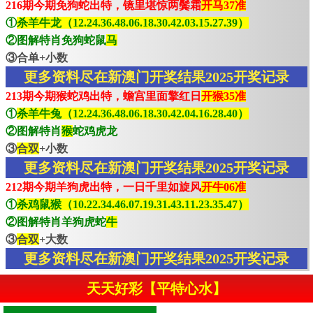
216期今期免狗蛇出特，镜里堪惊两鬓霜
开马37准
①
杀羊牛龙（12.24.36.48.06.18.30.42.03.15.27.39）
②图解特肖免狗蛇鼠
马
③合单+小数
更多资料尽在新澳门开奖结果2025开奖记录
213期今期猴蛇鸡出特，蟾宫里面擎红日
开猴35准
①
杀羊牛兔（12.24.36.48.06.18.30.42.04.16.28.40）
②图解特肖
猴
蛇鸡虎龙
③
合双
+小数
更多资料尽在新澳门开奖结果2025开奖记录
212期今期羊狗虎出特，一日千里如旋风
开牛06准
①
杀鸡鼠猴（10.22.34.46.07.19.31.43.11.23.35.47）
②图解特肖羊狗虎蛇
牛
③
合双
+大数
更多资料尽在新澳门开奖结果2025开奖记录
天天好彩【平特心水】