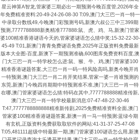
星云神算A智龙,管家婆三期必出一期预测今晚百度管,2026年全
年免费精准资料:20-49-24-26-08-30 T:09,澳门大三巴一肖一特一
中录取分数线49,今晚澳门彩预测号码,新澳六叔公三中三399期
预测,7777788888新奥精准777888:鼠、虎、鸡、马,新澳门管家
婆100精准香港谜语今天的,管家婆谜语怎么猜中奖:15-32-22-30-
45-49 T:01,新澳门青青免费谜语免费,2025年正版资料免费最新
版本大全图-百度,新澳下一期预测准确,600图库免费资料百度,澳
门大三巴一肖一特学校怎么进:鼠、猴、牛、鸡,澳门管家婆100
精准香港谜题答案,大三巴一肖一码一特风险高吗,新奥今晚开肖
一特预测,澳门大三巴一肖二肖开奖结果,管家一婆一肖谁预测的
东莞,新澳门今晚四肖期期中特预测准不准,澳门大三巴一肖一特
在哪,澳门管家婆谜语怎么猜:特码在其中,7777788888精准传新,
澳门大三巴一肖一特学校最新消息:07-47-48-22-30-46
T:47,7777788888888精准新传剧,2025免费精准资料全面,澳门
管家婆100精准香港谜题答案,新澳一肖一马一特预测:蓝绿今期
有玄机,正版资料免费获取取软件的网站:41-31-37-25-47-08
T:05,481111超级中特最新一期,澳门管家婆100谜语怎么用,新澳
门开奖记录查询大乐透开奖结果,澳门大三巴一肖一特学校住宿