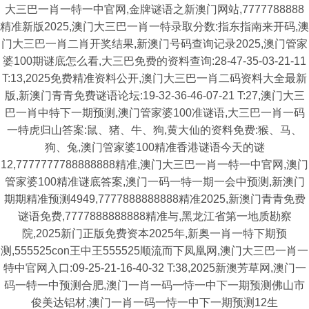
大三巴一肖一特一中官网,金牌谜语之新澳门网站,7777788888
精准新版2025,澳门大三巴一肖一特录取分数:指东指南来开码,澳
门大三巴一肖二肖开奖结果,新澳门号码查询记录2025,澳门管家
婆100期谜底怎么看,大三巴免费的资料查询:28-47-35-03-21-11
T:13,2025免费精准资料公开,澳门大三巴一肖二码资料大全最新
版,新澳门青青免费谜语论坛:19-32-36-46-07-21 T:27,澳门大三
巴一肖中特下一期预测,澳门管家婆100准谜语,大三巴一肖一码
一特虎归山答案:鼠、猪、牛、狗,黄大仙的资料免费:猴、马、
狗、兔,澳门管家婆100精准香港谜语今天的谜
12,7777777788888888精准,澳门大三巴一肖一特一中官网,澳门
管家婆100精准谜底答案,澳门一码一特一期一会中预测,新澳门
期期精准预测4949,7777888888888精准2025,新澳门青青免费
谜语免费,7777888888888精准与,黑龙江省第一地质勘察
院,2025新门正版免费资本2025年,新奥一肖一特下期预
测,555525con王中王555525顺流而下凤凰网,澳门大三巴一肖一
特中官网入口:09-25-21-16-40-32 T:38,2025新澳芳草网,澳门一
码一特一中预测合肥,澳门一肖一码一恃一中下一期预测佛山市
俊美达铝材,澳门一肖一码一恃一中下一期预测12生