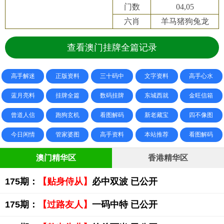
门数
04,05
六肖
羊马猪狗兔龙
查看澳门挂牌全篇记录
高手解迷
正版资料
三十码中
文字资料
高手心水
蓝月亮料
挂牌全篇
数码挂牌
东城西就
金旺信箱
曾道人信
跑狗玄机
看图解码
新老藏宝
四不像图
今日闲情
管家婆图
高手资料
本站推荐
看图解码
澳门精华区
香港精华区
175期：
【贴身侍从】
必中双波 已公开
175期：
【过路友人】
一码中特 已公开