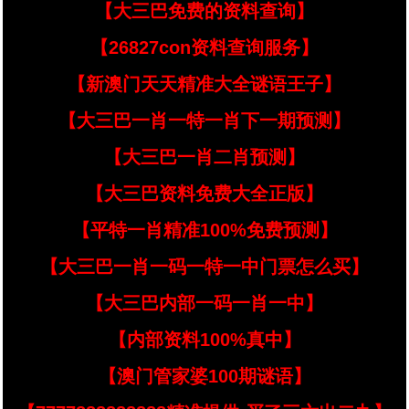
【大三巴免费的资料查询】
【26827con资料查询服务】
【新澳门天天精准大全谜语王子】
【大三巴一肖一特一肖下一期预测】
【大三巴一肖二肖预测】
【大三巴资料免费大全正版】
【平特一肖精准100%免费预测】
【大三巴一肖一码一特一中门票怎么买】
【大三巴内部一码一肖一中】
【内部资料100%真中】
【澳门管家婆100期谜语】