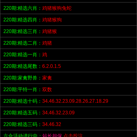
220期:精选六肖：
鸡猪猴狗兔蛇
220期:精选四肖：
鸡猪猴狗
220期:精选三肖：
鸡猪猴
220期:精选二肖：
鸡猪
220期:精选一肖：
鸡
220期:精选尾数：
6.2.0.1.5
220期:家禽野兽：
家禽
220期:平特一肖：
双数
220期:精选十码：
34.46.32.23.09.28.26.27.18.29
220期:精选五码：
34.46.32.23.09
220期:精选三码：
34.46.32
六合活动进行中：
站长担保
点击投注