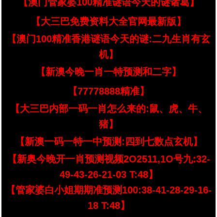
【澳门管家婆100精准谜语今天的谜诸葛】
【大三巴免费资料大全官网最新版】
【澳门100精准香港谜语今天的谜:二九生肖有玄
机】
【新澳今晚一肖一特预测和二字】
【77778888精准】
【大三巴内部一码一肖怎么来的:鼠、虎、牛、
猪】
【新澳一码一特一中预测:四到七数点玄机】
【新奥今晚开一肖预测视频2O2511,1O号九:32-
49-43-26-21-03 T:48】
【管家婆白小姐期期准预测100:38-41-28-29-16-
18 T:48】