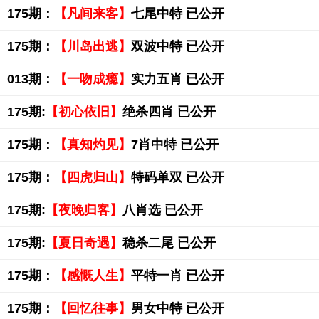
175期：
【凡间来客】
七尾中特 已公开
175期：
【川岛出逃】
双波中特 已公开
013期：
【一吻成瘾】
实力五肖 已公开
175期:
【初心依旧】
绝杀四肖 已公开
175期：
【真知灼见】
7肖中特 已公开
175期：
【四虎归山】
特码单双 已公开
175期:
【夜晚归客】
八肖选 已公开
175期:
【夏日奇遇】
稳杀二尾 已公开
175期：
【感慨人生】
平特一肖 已公开
175期：
【回忆往事】
男女中特 已公开