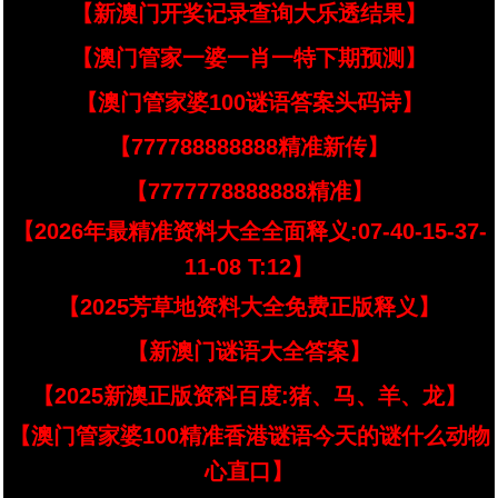
【新澳门开奖记录查询大乐透结果】
【澳门管家一婆一肖一特下期预测】
【澳门管家婆100谜语答案头码诗】
【777788888888精准新传】
【7777778888888精准】
【2026年最精准资料大全全面释义:07-40-15-37-
11-08 T:12】
【2025芳草地资料大全免费正版释义】
【新澳门谜语大全答案】
【2025新澳正版资科百度:猪、马、羊、龙】
【澳门管家婆100精准香港谜语今天的谜什么动物
心直口】