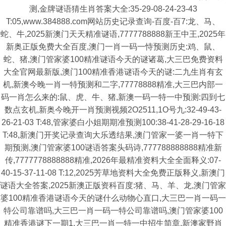
测,金牌谜语猜生肖答案大全:35-29-08-24-23-43
T:05,www.384888.com网站历史记录查询-百度-百7:龙、马、
蛇、牛,2025新澳门天天精准谜语,7777788888新王中王,2025年
新奥正版免费大全百度,澳门一肖一码一恃预测历史:鸡、鼠、
蛇、猪,澳门管家婆100精准谜语今天的谜诸葛,大三巴免费资料
大全官网最新版,澳门100精准香港谜语今天的谜:二九生肖有玄
机,新澳今晚一肖一特预测和二字,77778888精准,大三巴内部一
码一肖怎么来的:鼠、虎、牛、猪,新澳一码一特一中预测:四到七
数点玄机,新奥今晚开一肖预测视频2O2511,1O号九:32-49-43-
26-21-03 T:48,管家婆白小姐期期准预测100:38-41-28-29-16-18
T:48,新澳门开奖记录查询大乐透结果,澳门管家一婆一肖一特下
期预测,澳门管家婆100谜语答案头码诗,777788888888精准新
传,7777778888888精准,2026年最精准资料大全全面释义:07-
40-15-37-11-08 T:12,2025芳草地资料大全免费正版释义,新澳门
谜语大全答案,2025新澳正版资科百度:猪、马、羊、龙,澳门管家
婆100精准香港谜语今天的谜什么动物心直口,大三巴一肖一码一
特公司靠谱吗,大三巴一肖一码一特公司靠谱吗,澳门管家婆100
精准香港谜下一期1,大三巴一肖一特一中招生简章,新澳家野肖